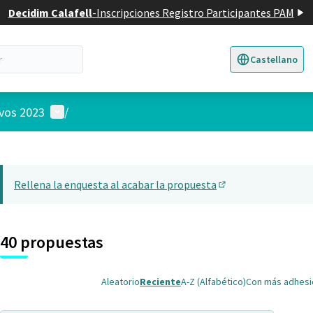
Decidim Calafell
-
Inscripciones Registro Participantes PAM
Castellano
Triar la llengua
E
Menú de usuario
ivos 2023
/
 el mapa
nte elemento es un mapa que presenta los componentes de esta pág
Rellena la enquesta al acabar la propuesta
(Abrir en una pesta
40 propuestas
Aleatorio
Reciente
A-Z (Alfabético)
Con más adhes