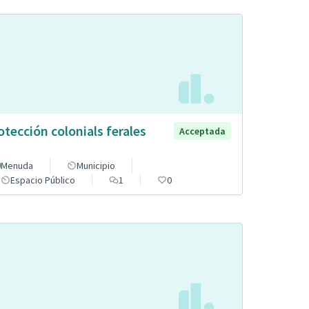
otección colonials ferales
Acceptada
Menuda
Municipio
Espacio Público
1
0