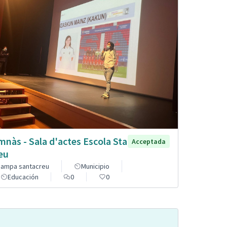
mnàs - Sala d'actes Escola Sta
Acceptada
eu
ampa santacreu
Municipio
Educación
0
0