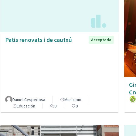
Patis renovats i de cautxú
Acceptada
Gi
Cr
Daniel Cespedosa
Municipio
Educación
0
0