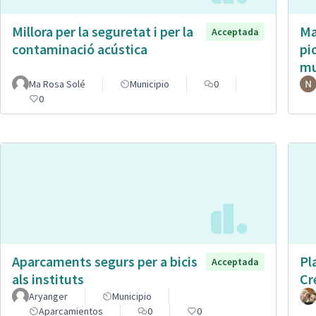
Millora per la seguretat i per la
Ma
Acceptada
contaminació acústica
pi
mu
Ma Rosa Solé
Municipio
0
0
Aparcaments segurs per a bicis
Pl
Acceptada
als instituts
Cr
Aryanger
Municipio
Aparcamientos
0
0