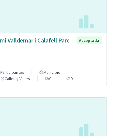
mi Valldemar i Calafell Parc
Acceptada
Participantes
Municipio
Calles y Viales
0
0