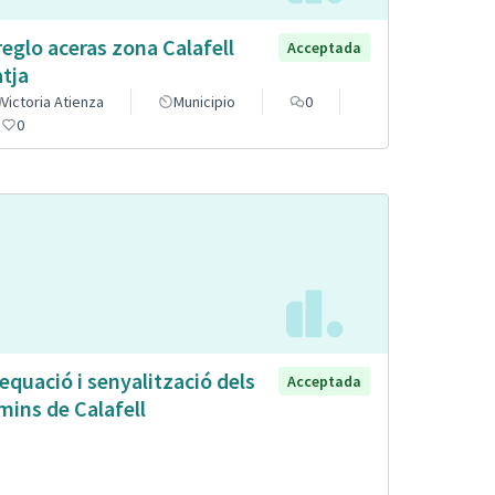
reglo aceras zona Calafell
Acceptada
atja
Victoria Atienza
Municipio
0
0
equació i senyalització dels
Acceptada
mins de Calafell