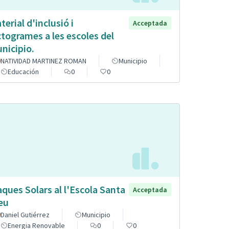
terial d'inclusió i
Acceptada
ctogrames a les escoles del
nicipio.
NATIVIDAD MARTINEZ ROMAN
Municipio
Educación
0
0
aques Solars al l'Escola Santa
Acceptada
eu
Daniel Gutiérrez
Municipio
Energia Renovable
0
0