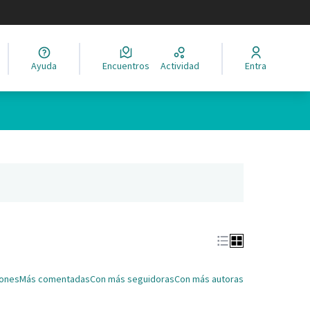
legir el idioma
Ayuda
Encuentros
Actividad
Entra
Leaflet
|
©
HERE maps
ina como puntos en el mapa. El elemento se puede utilizar con un 
ña nueva)
iones
Más comentadas
Con más seguidoras
Con más autoras