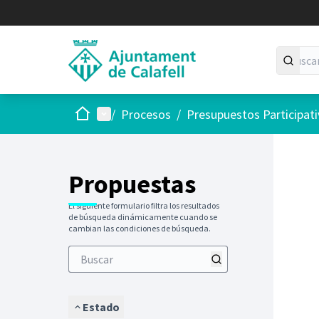
Inicio
Menú principal
/
Procesos
/
Presupuestos Participat
Saltar
El siguie
+
−
Propuestas
El siguiente formulario filtra los resultados
de búsqueda dinámicamente cuando se
cambian las condiciones de búsqueda.
Estado