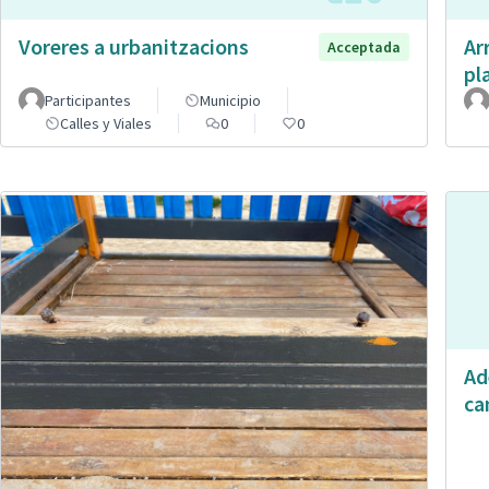
Voreres a urbanitzacions
Ar
Acceptada
pl
Participantes
Municipio
Calles y Viales
0
0
Ad
ca