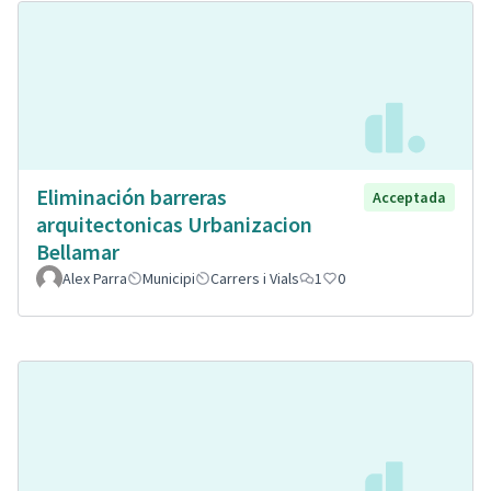
Eliminación barreras
Acceptada
arquitectonicas Urbanizacion
Bellamar
Alex Parra
Municipi
Carrers i Vials
1
0