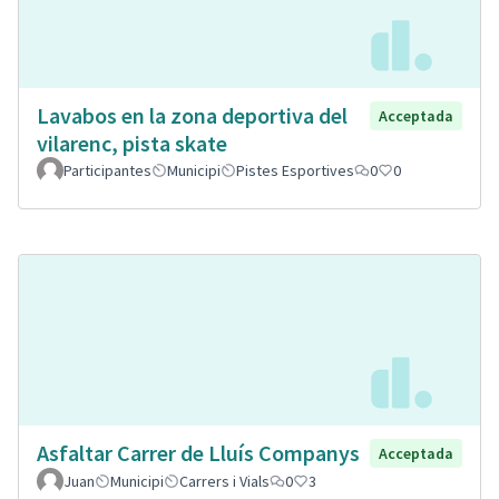
Lavabos en la zona deportiva del
Acceptada
vilarenc, pista skate
Participantes
Municipi
Pistes Esportives
0
0
Asfaltar Carrer de Lluís Companys
Acceptada
Juan
Municipi
Carrers i Vials
0
3