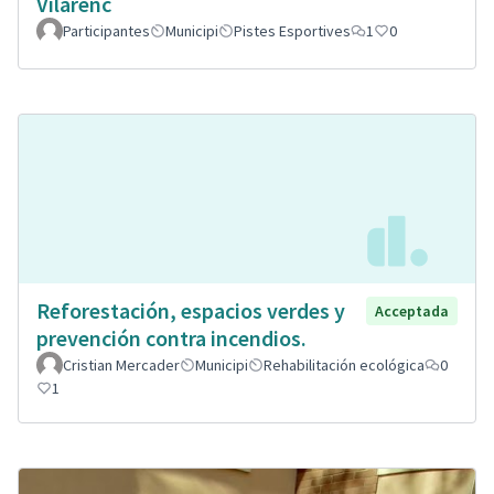
Vilarenc
Participantes
Municipi
Pistes Esportives
1
0
Reforestación, espacios verdes y
Acceptada
prevención contra incendios.
Cristian Mercader
Municipi
Rehabilitación ecológica
0
1