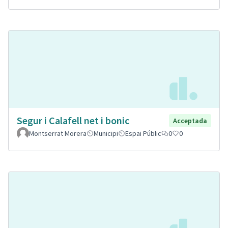
Segur i Calafell net i bonic
Acceptada
Montserrat Morera
Municipi
Espai Públic
0
0