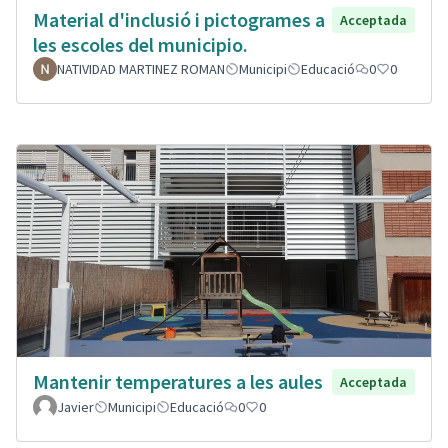
Material d'inclusió i pictogrames a
Acceptada
les escoles del municipio.
NATIVIDAD MARTINEZ ROMAN
Municipi
Educació
0
0
Mantenir temperatures a les aules
Acceptada
Javier
Municipi
Educació
0
0