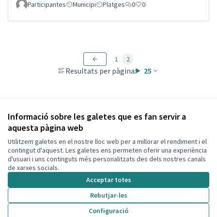
Participantes
Municipi
Platges
0
0
1
2
Resultats per pàgina:
25
Veure totes les propostes retirades
Informació sobre les galetes que es fan servir a
aquesta pàgina web
Utilitzem galetes en el nostre lloc web per a millorar el rendiment i el
Termes i condicions d'ús
contingut d'aquest. Les galetes ens permeten oferir una experiència
Configuració de les galetes
d'usuari i uns continguts més personalitzats des dels nostres canals
Decidim Calafell a X
Decidim Calafell a Facebook
Decidim Calafell a YouTube
Decidim Calafell a GitHub
de xarxes socials.
(Enllaç extern)
(Enllaç extern)
(Enllaç extern)
(Enllaç extern)
Acceptar totes
Rebutjar-les
Amb llicènc
(Enllaç exte
Configuració
(Enllaç extern)
Web creada amb
programari lliure
.