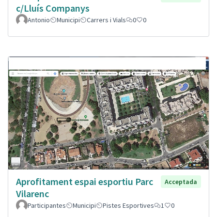
c/Lluís Companys
Antonio
Municipi
Carrers i Vials
0
0
Aprofitament espai esportiu Parc
Acceptada
Vilarenc
Participantes
Municipi
Pistes Esportives
1
0