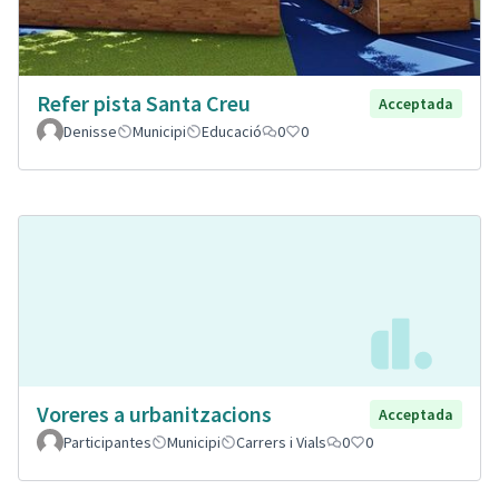
Refer pista Santa Creu
Acceptada
Denisse
Municipi
Educació
0
0
Voreres a urbanitzacions
Acceptada
Participantes
Municipi
Carrers i Vials
0
0