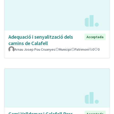
Adequació i senyalització dels
Acceptada
camins de Calafell
Arnau Josep Pou Cruanyes
Municipi
Patrimoni
0
0
Cami Valldemar i Calafell Parc
Acceptada