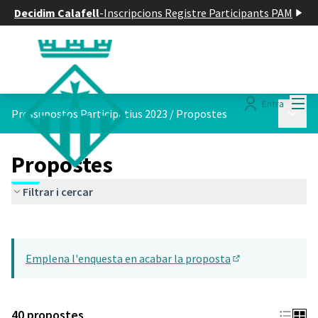
Decidim Calafell
-
Inscripcions Registre Participants PAM
Menú
Entra
Menú p
Pressupostos Participatius 2023
/
Propostes
Propostes
Filtrar i cercar
Saltar el mapa
Leaflet
|
©
HERE maps
22
El següent element és un mapa que presenta els components d'aq
+
Emplena l'enquesta en acabar la proposta
−
(Obrir en una pes
40 propostes