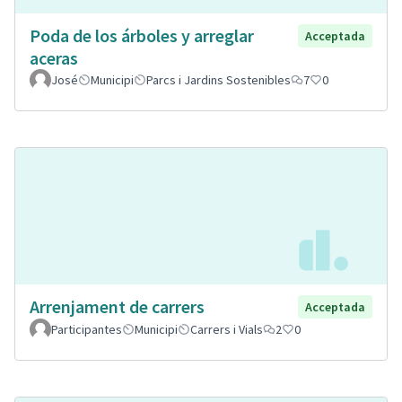
Poda de los árboles y arreglar
Acceptada
aceras
José
Municipi
Parcs i Jardins Sostenibles
7
0
Arrenjament de carrers
Acceptada
Participantes
Municipi
Carrers i Vials
2
0