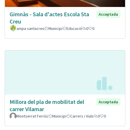
Gimnàs - Sala d'actes Escola Sta
Acceptada
Creu
ampa santacreu
Municipi
Educació
0
0
Millora del pla de mobilitat del
Acceptada
carrer Vilamar
Montserrat Ferrús
Municipi
Carrers i Vials
0
0