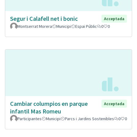
Segur i Calafell net i bonic
Acceptada
Montserrat Morera
Municipi
Espai Públic
0
0
Cambiar columpios en parque
Acceptada
infantil Mas Romeu
Participantes
Municipi
Parcs i Jardins Sostenibles
0
0