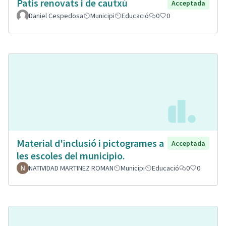
Patis renovats i de cautxú
Acceptada
Daniel Cespedosa
Municipi
Educació
0
0
Material d'inclusió i pictogrames a
Acceptada
les escoles del municipio.
NATIVIDAD MARTINEZ ROMAN
Municipi
Educació
0
0