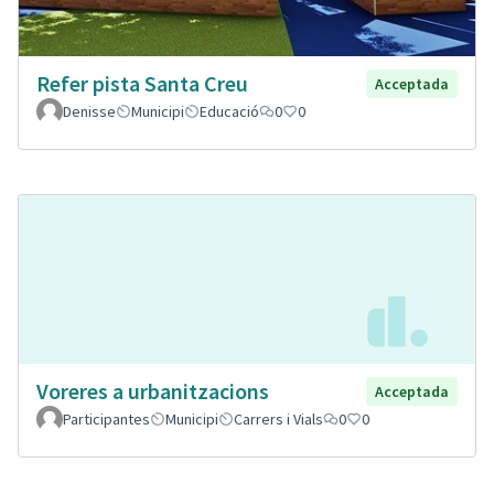
Refer pista Santa Creu
Acceptada
Denisse
Municipi
Educació
0
0
Voreres a urbanitzacions
Acceptada
Participantes
Municipi
Carrers i Vials
0
0