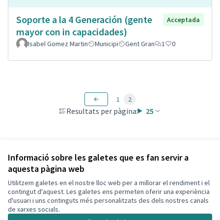
Soporte a la 4 Generación (gente
Acceptada
mayor con in capacidades)
Isabel Gomez Martin
Municipi
Gent Gran
1
0
1
2
Resultats per pàgina:
25
Veure totes les propostes retirades
Informació sobre les galetes que es fan servir a
aquesta pàgina web
Utilitzem galetes en el nostre lloc web per a millorar el rendiment i el
Termes i condicions d'ús
contingut d'aquest. Les galetes ens permeten oferir una experiència
Configuració de les galetes
d'usuari i uns continguts més personalitzats des dels nostres canals
Decidim Calafell a X
Decidim Calafell a Facebook
Decidim Calafell a YouTube
Decidim Calafell a GitHub
de xarxes socials.
(Enllaç extern)
(Enllaç extern)
(Enllaç extern)
(Enllaç extern)