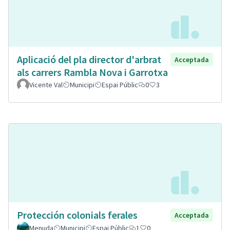
Aplicació del pla director d'arbrat
Acceptada
als carrers Rambla Nova i Garrotxa
Vicente Val
Municipi
Espai Públic
0
3
Protección colonials ferales
Acceptada
Menuda
Municipi
Espai Públic
1
0