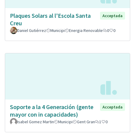
Plaques Solars al l'Escola Santa
Acceptada
Creu
Daniel Gutiérrez
Municipi
Energia Renovable
0
0
Soporte a la 4 Generación (gente
Acceptada
mayor con in capacidades)
Isabel Gomez Martin
Municipi
Gent Gran
1
0