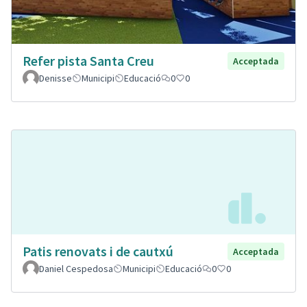
Refer pista Santa Creu
Acceptada
Denisse
Municipi
Educació
0
0
Patis renovats i de cautxú
Acceptada
Daniel Cespedosa
Municipi
Educació
0
0