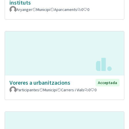
instituts
Aryanger
Municipi
Aparcaments
0
0
Voreres a urbanitzacions
Acceptada
Participantes
Municipi
Carrers i Vials
0
0