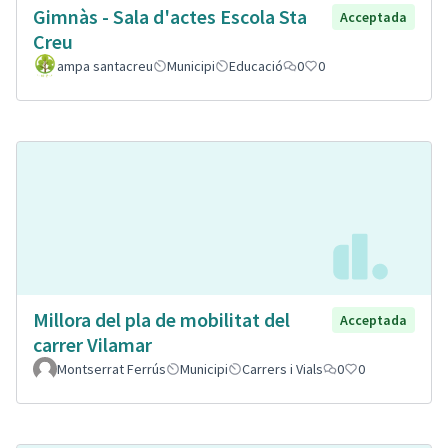
Gimnàs - Sala d'actes Escola Sta
Acceptada
Creu
ampa santacreu
Municipi
Educació
0
0
Millora del pla de mobilitat del
Acceptada
carrer Vilamar
Montserrat Ferrús
Municipi
Carrers i Vials
0
0