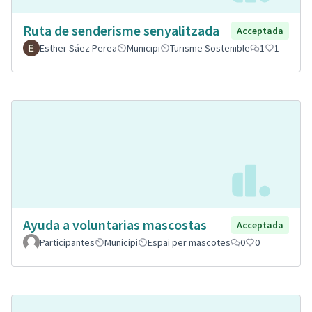
Ruta de senderisme senyalitzada
Acceptada
Esther Sáez Perea
Municipi
Turisme Sostenible
1
1
Ayuda a voluntarias mascostas
Acceptada
Participantes
Municipi
Espai per mascotes
0
0