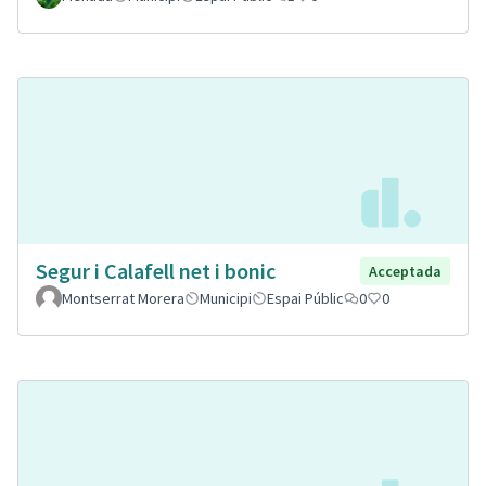
Segur i Calafell net i bonic
Acceptada
Montserrat Morera
Municipi
Espai Públic
0
0