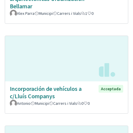
Bellamar
Alex Parra
Municipi
Carrers i Vials
1
0
Incorporación de vehículos a
Acceptada
c/Lluís Companys
Antonio
Municipi
Carrers i Vials
0
0