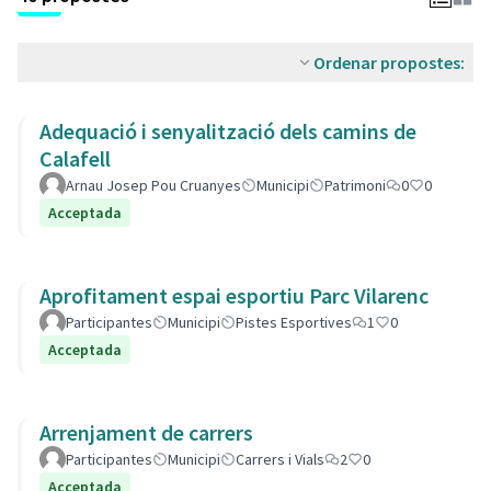
Ordenar propostes:
Adequació i senyalització dels camins de
Calafell
Arnau Josep Pou Cruanyes
Municipi
Patrimoni
0
0
Acceptada
Aprofitament espai esportiu Parc Vilarenc
Participantes
Municipi
Pistes Esportives
1
0
Acceptada
Arrenjament de carrers
Participantes
Municipi
Carrers i Vials
2
0
Acceptada