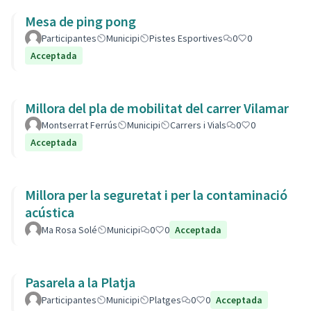
Mesa de ping pong
Participantes
Municipi
Pistes Esportives
0
0
Acceptada
Millora del pla de mobilitat del carrer Vilamar
Montserrat Ferrús
Municipi
Carrers i Vials
0
0
Acceptada
Millora per la seguretat i per la contaminació
acústica
Ma Rosa Solé
Municipi
0
0
Acceptada
Pasarela a la Platja
Participantes
Municipi
Platges
0
0
Acceptada