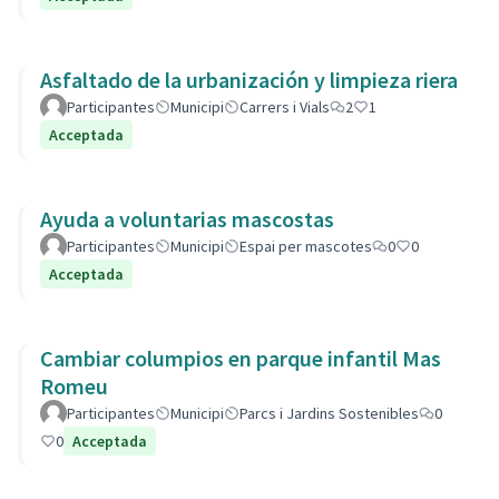
Asfaltado de la urbanización y limpieza riera
Participantes
Municipi
Carrers i Vials
2
1
Acceptada
Ayuda a voluntarias mascostas
Participantes
Municipi
Espai per mascotes
0
0
Acceptada
Cambiar columpios en parque infantil Mas
Romeu
Participantes
Municipi
Parcs i Jardins Sostenibles
0
0
Acceptada