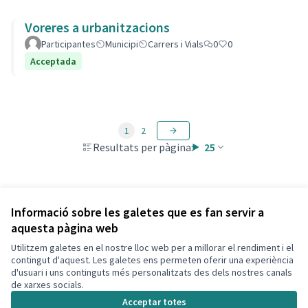
Voreres a urbanitzacions
Participantes
Municipi
Carrers i Vials
0
0
Acceptada
1
2
Resultats per pàgina:
25
Veure totes les propostes retirades
Informació sobre les galetes que es fan servir a
aquesta pàgina web
Utilitzem galetes en el nostre lloc web per a millorar el rendiment i el
Termes i condicions d'ús
contingut d'aquest. Les galetes ens permeten oferir una experiència
Configuració de les galetes
d'usuari i uns continguts més personalitzats des dels nostres canals
Decidim Calafell a X
Decidim Calafell a Facebook
Decidim Calafell a YouTube
Decidim Calafell a GitHub
de xarxes socials.
(Enllaç extern)
(Enllaç extern)
(Enllaç extern)
(Enllaç extern)
Acceptar totes