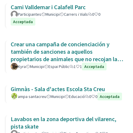
Cami Valldemar i Calafell Parc
Participantes
Municipi
Carrers i Vials
0
0
Acceptada
Crear una campaña de concienciación y
también de sanciones a aquellos
propietarios de animales que no recojan las
heces de las aceras. Es responsabili
Kyra
Municipi
Espai Públic
1
1
Acceptada
Gimnàs - Sala d'actes Escola Sta Creu
ampa santacreu
Municipi
Educació
0
0
Acceptada
Lavabos en la zona deportiva del vilarenc,
pista skate