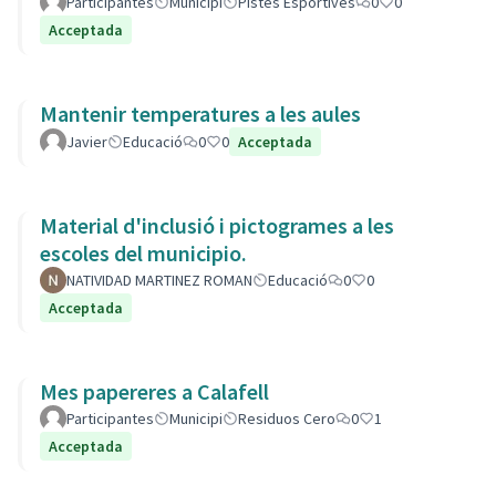
Participantes
Municipi
Pistes Esportives
0
0
Acceptada
Mantenir temperatures a les aules
Javier
Educació
0
0
Acceptada
Material d'inclusió i pictogrames a les
escoles del municipio.
NATIVIDAD MARTINEZ ROMAN
Educació
0
0
Acceptada
Mes papereres a Calafell
Participantes
Municipi
Residuos Cero
0
1
Acceptada