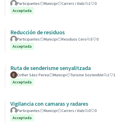
Participantes
Municipi
Carrers i Vials
1
0
Acceptada
Reducción de residuos
Participantes
Municipi
Residuos Cero
5
0
Acceptada
Ruta de senderisme senyalitzada
Esther Sáez Perea
Municipi
Turisme Sostenible
1
1
Acceptada
Vigilancia con camaras y radares
Participantes
Municipi
Carrers i Vials
0
0
Acceptada