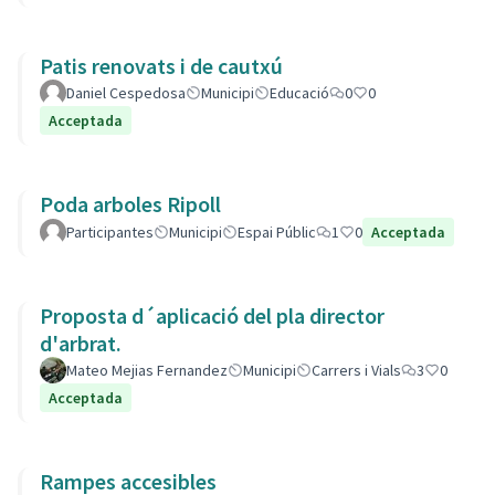
Patis renovats i de cautxú
Daniel Cespedosa
Municipi
Educació
0
0
Acceptada
Poda arboles Ripoll
Participantes
Municipi
Espai Públic
1
0
Acceptada
Proposta d´aplicació del pla director
d'arbrat.
Mateo Mejias Fernandez
Municipi
Carrers i Vials
3
0
Acceptada
Rampes accesibles