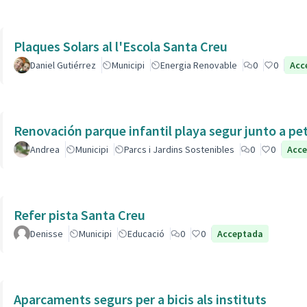
Plaques Solars al l'Escola Santa Creu
Daniel Gutiérrez
Municipi
Energia Renovable
0
0
Acc
Renovación parque infantil playa segur junto a pe
Andrea
Municipi
Parcs i Jardins Sostenibles
0
0
Acc
Refer pista Santa Creu
Denisse
Municipi
Educació
0
0
Acceptada
Aparcaments segurs per a bicis als instituts