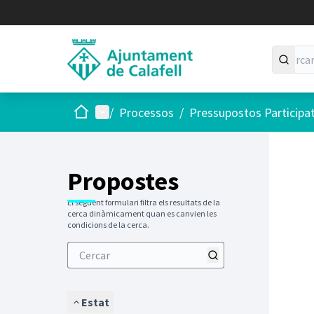
Inici
Menú principal
/
Processos
/
Pressupostos Participa
Saltar
El següen
+
−
Propostes
El següent formulari filtra els resultats de la
cerca dinàmicament quan es canvien les
condicions de la cerca.
Estat