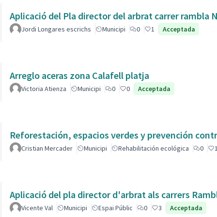
Aplicació del Pla director del arbrat carrer rambla 
Jordi Longares escrichs
Municipi
0
1
Acceptada
Arreglo aceras zona Calafell platja
Victoria Atienza
Municipi
0
0
Acceptada
Reforestación, espacios verdes y prevención contr
Cristian Mercader
Municipi
Rehabilitación ecológica
0
Aplicació del pla director d'arbrat als carrers Ram
Vicente Val
Municipi
Espai Públic
0
3
Acceptada