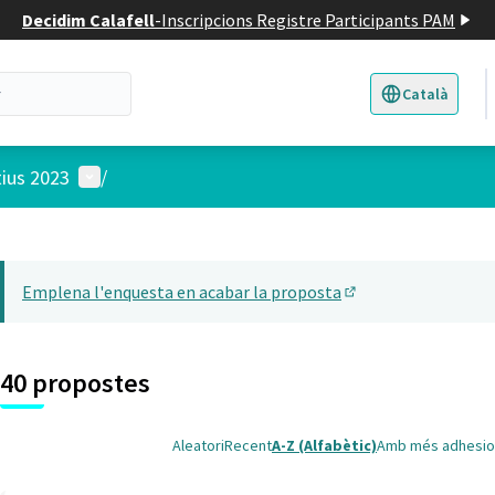
Decidim Calafell
-
Inscripcions Registre Participants PAM
Català
Triar la llengua
E
Menú d'usuari
tius 2023
/
 el mapa
5
t element és un mapa que presenta els components d'aquesta pàgina
Emplena l'enquesta en acabar la proposta
(Obrir en una pesta
40 propostes
Aleatori
Recent
A-Z (Alfabètic)
Amb més adhesio