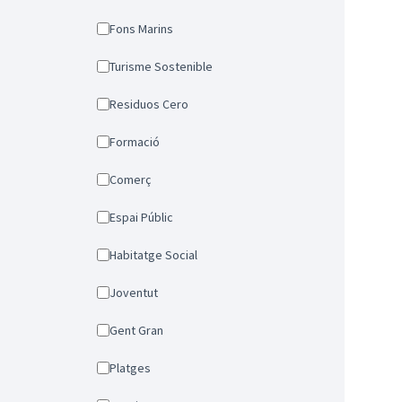
Fons Marins
Turisme Sostenible
Residuos Cero
Formació
Comerç
Espai Públic
Habitatge Social
Joventut
Gent Gran
Platges