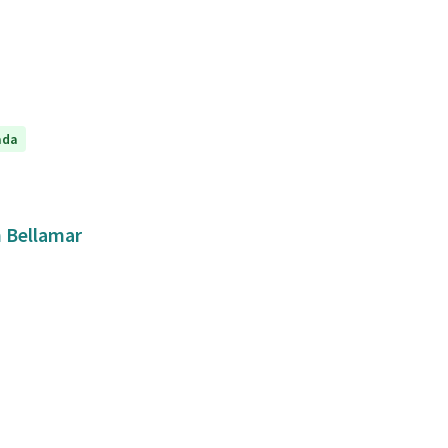
ada
n Bellamar