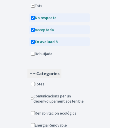
Tots
No resposta
Acceptada
En avaluació
Rebutjada
~ Categories
Totes
Comunicacions per un
desenvolupament sostenible
Rehabilitación ecológica
Energia Renovable