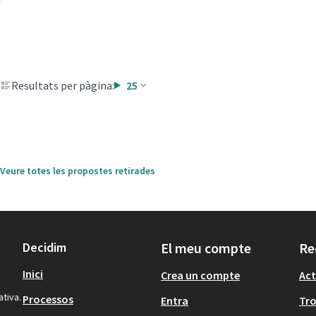
Resultats per pàgina:
25
Veure totes les propostes retirades
Decidim
El meu compte
Re
Inici
Crea un compte
Act
ativa.
Processos
Entra
Tr