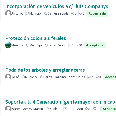
Incorporación de vehículos a c/Lluís Companys
Antonio
Municipi
Carrers i Vials
0
0
Acceptada
Protección colonials ferales
Menuda
Municipi
Espai Públic
1
0
Acceptada
Poda de los árboles y arreglar aceras
José
Municipi
Parcs i Jardins Sostenibles
7
0
Accep
Soporte a la 4 Generación (gente mayor con in 
Isabel Gomez Martin
Municipi
Gent Gran
1
0
Accept