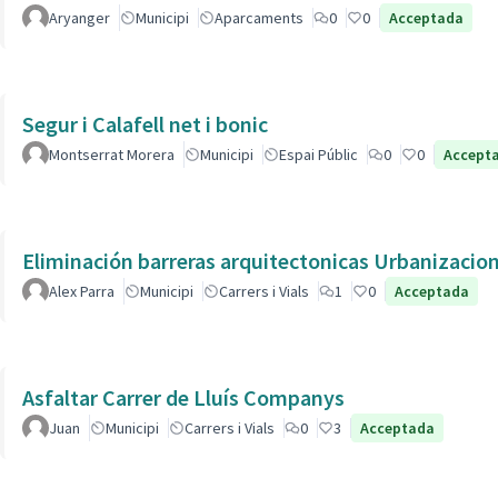
Aryanger
Municipi
Aparcaments
0
0
Acceptada
Segur i Calafell net i bonic
Montserrat Morera
Municipi
Espai Públic
0
0
Accept
Eliminación barreras arquitectonicas Urbanizacio
Alex Parra
Municipi
Carrers i Vials
1
0
Acceptada
Asfaltar Carrer de Lluís Companys
Juan
Municipi
Carrers i Vials
0
3
Acceptada