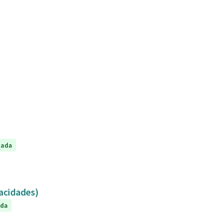
tada
capacidades)
ada