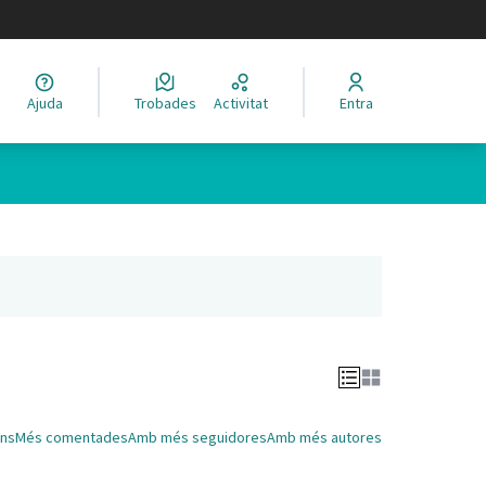
legir el idioma
Ajuda
Trobades
Activitat
Entra
Leaflet
|
©
HERE maps
 com a punts al mapa. L'element es pot fer servir amb un lector 
nya nova)
ns
Més comentades
Amb més seguidores
Amb més autores