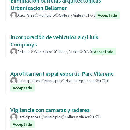
Eliminación barreras arquitectonicas
Urbanizacion Bellamar
Alex Parra
Municipio
Calles y Viales
1
0
Acceptada
Incorporación de vehículos a c/Lluís
Companys
Antonio
Municipio
Calles y Viales
0
0
Acceptada
Aprofitament espai esportiu Parc Vilarenc
Participantes
Municipio
Pistas Deportivas
1
0
Acceptada
Vigilancia con camaras y radares
Participantes
Municipio
Calles y Viales
0
0
Acceptada