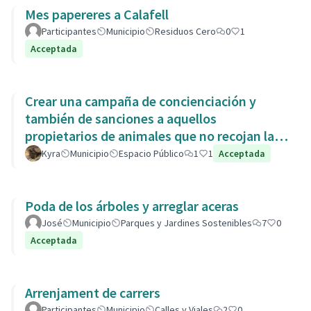
Mes papereres a Calafell
Participantes
Municipio
Residuos Cero
0
1
Acceptada
Crear una campaña de concienciación y
también de sanciones a aquellos
propietarios de animales que no recojan las
heces de las aceras. Es responsabili
Kyra
Municipio
Espacio Público
1
1
Acceptada
Poda de los árboles y arreglar aceras
José
Municipio
Parques y Jardines Sostenibles
7
0
Acceptada
Arrenjament de carrers
Participantes
Municipio
Calles y Viales
2
0