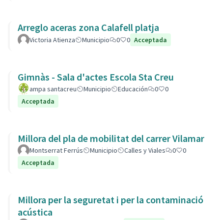
Arreglo aceras zona Calafell platja
Victoria Atienza
Municipio
0
0
Acceptada
Gimnàs - Sala d'actes Escola Sta Creu
ampa santacreu
Municipio
Educación
0
0
Acceptada
Millora del pla de mobilitat del carrer Vilamar
Montserrat Ferrús
Municipio
Calles y Viales
0
0
Acceptada
Millora per la seguretat i per la contaminació
acústica