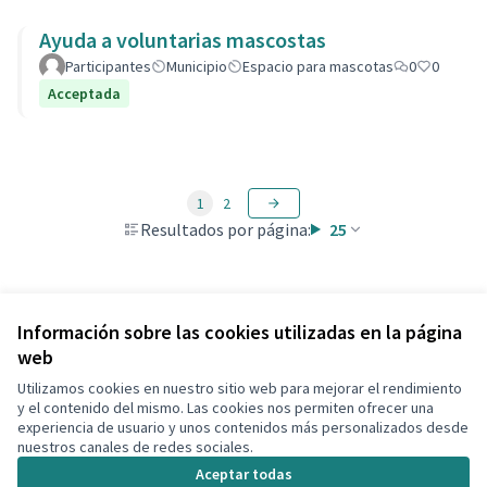
Ayuda a voluntarias mascostas
Participantes
Municipio
Espacio para mascotas
0
0
Acceptada
1
2
Resultados por página:
25
Ver todas las propuestas retiradas
Información sobre las cookies utilizadas en la página
web
Utilizamos cookies en nuestro sitio web para mejorar el rendimiento
Términos y condiciones de uso
y el contenido del mismo. Las cookies nos permiten ofrecer una
Configuración de cookies
experiencia de usuario y unos contenidos más personalizados desde
Decidim Calafell en X
Decidim Calafell en Facebook
Decidim Calafell en YouTube
Decidim Calafell en GitHub
nuestros canales de redes sociales.
(Enlace externo)
(Enlace externo)
(Enlace externo)
(Enlace externo)
Aceptar todas