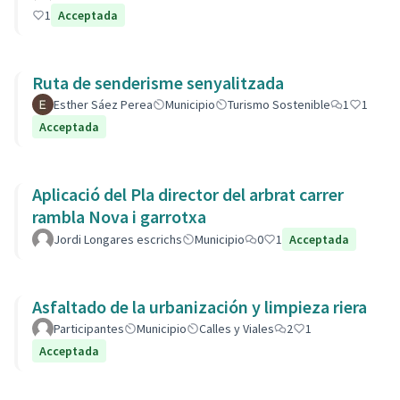
1
Acceptada
Ruta de senderisme senyalitzada
Esther Sáez Perea
Municipio
Turismo Sostenible
1
1
Acceptada
Aplicació del Pla director del arbrat carrer
rambla Nova i garrotxa
Jordi Longares escrichs
Municipio
0
1
Acceptada
Asfaltado de la urbanización y limpieza riera
Participantes
Municipio
Calles y Viales
2
1
Acceptada