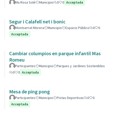
Ma Rosa Solé
Municipio
0
0
Acceptada
Segur i Calafell net i bonic
Montserrat Morera
Municipio
Espacio Público
0
0
Acceptada
Cambiar columpios en parque infantil Mas
Romeu
Participantes
Municipio
Parques y Jardines Sostenibles
0
0
Acceptada
Mesa de ping pong
Participantes
Municipio
Pistas Deportivas
0
0
Acceptada