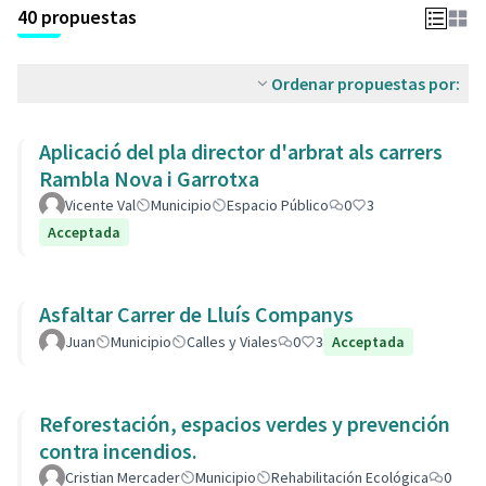
40 propuestas
Ordenar propuestas por:
Aplicació del pla director d'arbrat als carrers
Rambla Nova i Garrotxa
Vicente Val
Municipio
Espacio Público
0
3
Acceptada
Asfaltar Carrer de Lluís Companys
Juan
Municipio
Calles y Viales
0
3
Acceptada
Reforestación, espacios verdes y prevención
contra incendios.
Cristian Mercader
Municipio
Rehabilitación Ecológica
0