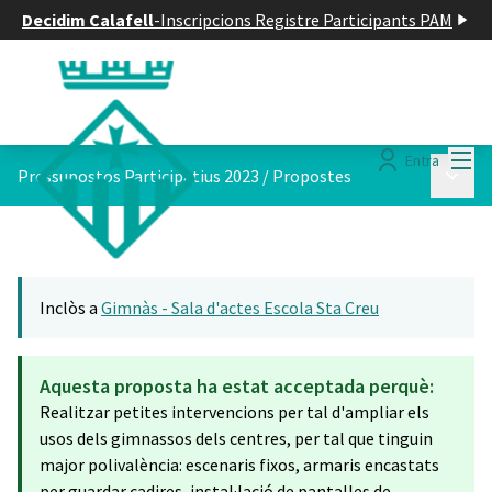
Decidim Calafell
-
Inscripcions Registre Participants PAM
Menú
Entra
Menú p
Pressupostos Participatius 2023
/
Propostes
Inclòs a
Gimnàs - Sala d'actes Escola Sta Creu
Aquesta proposta ha estat acceptada perquè:
Realitzar petites intervencions per tal d'ampliar els
usos dels gimnassos dels centres, per tal que tinguin
major polivalència: escenaris fixos, armaris encastats
per guardar cadires, instal·lació de pantalles de