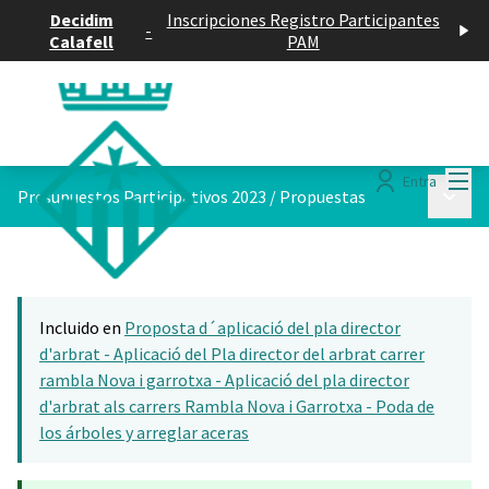
Decidim
Inscripciones Registro Participantes
-
Calafell
PAM
Menú
Entra
Menú p
Presupuestos Participativos 2023
/
Propuestas
Incluido en
Proposta d´aplicació del pla director
d'arbrat - Aplicació del Pla director del arbrat carrer
rambla Nova i garrotxa - Aplicació del pla director
d'arbrat als carrers Rambla Nova i Garrotxa - Poda de
los árboles y arreglar aceras