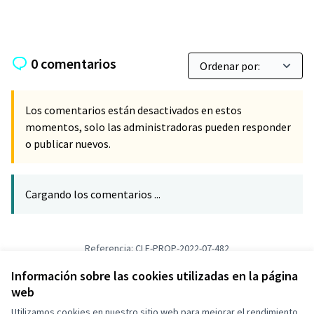
0 comentarios
Los comentarios están desactivados en estos
momentos, solo las administradoras pueden responder
o publicar nuevos.
Cargando los comentarios ...
Referencia: CLF-PROP-2022-07-482
Versión 1
(de 1)
ver otras versiones
Verificar huella digital
Información sobre las cookies utilizadas en la página
web
Utilizamos cookies en nuestro sitio web para mejorar el rendimiento