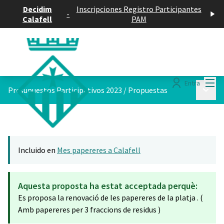
Decidim
Inscripciones Registro Participantes
-
Calafell
PAM
Menú
Entra
Menú p
Presupuestos Participativos 2023
/
Propuestas
Incluido en
Mes papereres a Calafell
Aquesta proposta ha estat acceptada perquè:
Es proposa la renovació de les papereres de la platja . (
Amb papereres per 3 fraccions de residus )