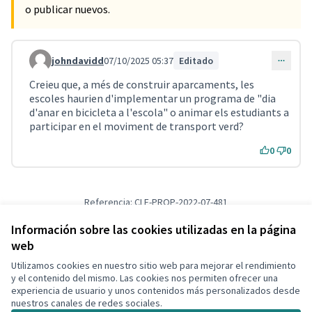
o publicar nuevos.
johndavidd
07/10/2025 05:37
Editado
Comentario 1054
Creieu que, a més de construir aparcaments, les
escoles haurien d'implementar un programa de "dia
d'anar en bicicleta a l'escola" o animar els estudiants a
participar en el moviment de transport verd?
0
0
Referencia: CLF-PROP-2022-07-481
Versión 1
(de 1)
ver otras versiones
Verificar huella digital
Información sobre las cookies utilizadas en la página
web
Utilizamos cookies en nuestro sitio web para mejorar el rendimiento
Términos y condiciones de uso
y el contenido del mismo. Las cookies nos permiten ofrecer una
Configuración de cookies
experiencia de usuario y unos contenidos más personalizados desde
Decidim Calafell en X
Decidim Calafell en Facebook
Decidim Calafell en YouTube
Decidim Calafell en GitHub
nuestros canales de redes sociales.