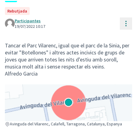
Rebutjada
Participantes
Cont
19/07/2022 10:17
Tancar el Parc Vilarenc, igual que el parc de la Sinia, per
evitar "Botellones" i altres actes incivics de grups de
joves que arriven totes les nits d'estiu amb soroll,
musica molt alta i sense respectar els veïns.
Alfredo Garcia
(Enlace externo)
Avinguda del Vilarenc, Calafell, Tarragona, Catalunya, Espanya