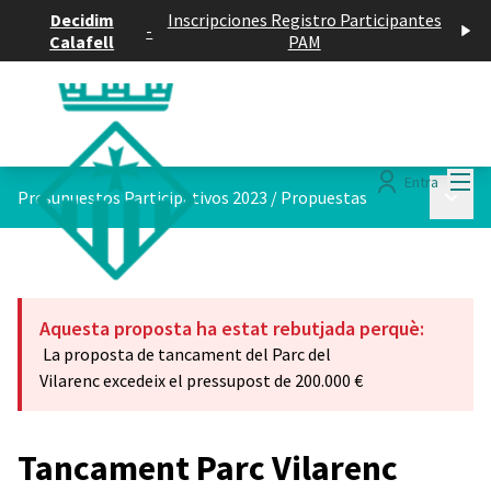
Decidim
Inscripciones Registro Participantes
-
Calafell
PAM
Menú
Entra
Menú p
Presupuestos Participativos 2023
/
Propuestas
Aquesta proposta ha estat rebutjada perquè:
La proposta de tancament del Parc del
Vilarenc excedeix el pressupost de 200.000 €
Tancament Parc Vilarenc