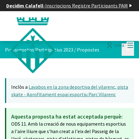
Decidim Calafell
-
Inscripcions Registre Participants PAM
Menú
Entra
Menú p
Pressupostos Participatius 2023
/
Propostes
Inclòs a
Lavabos en la zona deportiva del vilarenc, pista
skate - Aprofitament espai esportiu Parc Vilarenc
Aquesta proposta ha estat acceptada perquè:
ODS 11. Amb la creació de nous equipaments esportius
a l'aire lliure que s'han creat a l'eix del Passeig de la
Unió, skateparc, pista d'atletisme, pistes de bàsquet, es