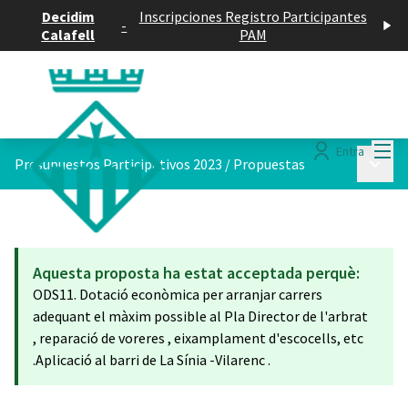
Decidim
Inscripciones Registro Participantes
-
Calafell
PAM
Menú
Entra
Menú p
Presupuestos Participativos 2023
/
Propuestas
Aquesta proposta ha estat acceptada perquè:
ODS11. Dotació econòmica per arranjar carrers
adequant el màxim possible al Pla Director de l'arbrat
, reparació de voreres , eixamplament d'escocells, etc
.Aplicació al barri de La Sínia -Vilarenc .