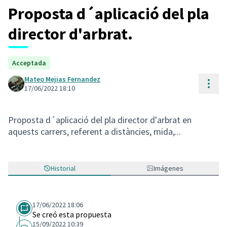
Proposta d´aplicació del pla
director d'arbrat.
Acceptada
Mateo Mejias Fernandez
Cont
17/06/2022 18:10
Proposta d´aplicació del pla director d'arbrat en
aquests carrers, referent a distàncies, mida,...
Historial
Imágenes
17/06/2022 18:06
Se creó esta propuesta
15/09/2022 10:39