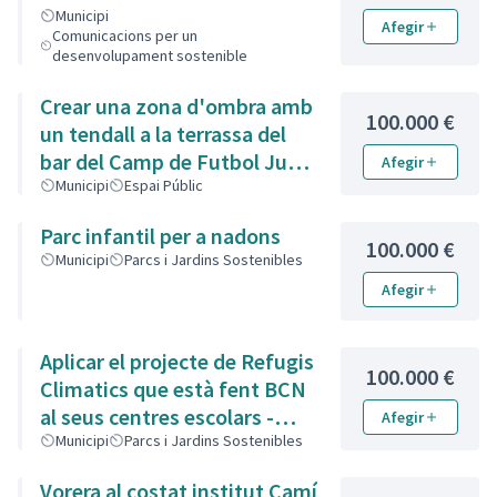
Municipi
Afegir
Comunicacions per un
desenvolupament sostenible
Crear una zona d'ombra amb
100.000 €
un tendall a la terrassa del
bar del Camp de Futbol Juan
Afegir
Ríos
Municipi
Espai Públic
Parc infantil per a nadons
100.000 €
Municipi
Parcs i Jardins Sostenibles
Afegir
Aplicar el projecte de Refugis
100.000 €
Climatics que està fent BCN
al seus centres escolars -
Afegir
Importar el Projecte de
Municipi
Parcs i Jardins Sostenibles
Refugis Climatics als centres
Vorera al costat institut Camí