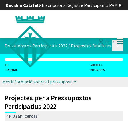
Decidim Calafell
-
Inscripcions Registre Participants PAM
Menú
Entra
Menú p
Pressupostos Participatius 2022
/
Propostes finalistes
0 €
500.000 €
Assignat
Pressupost
Més informació sobre el pressupost
Projectes per a Pressupostos
Participatius 2022
Filtrar i cercar