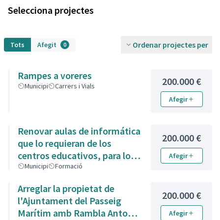
Selecciona projectes
Ordenar projectes per
Tots
Afegit
0
Rampes a voreres
200.000 €
Municipi
Carrers i Vials
Afegir
Renovar aulas de informática
200.000 €
que lo requieran de los
centros educativos, para los
Afegir
alumnos y clases de adultos
Municipi
Formació
por las tardes
Arreglar la propietat de
200.000 €
l'Ajuntament del Passeig
Marítim amb Rambla Antoni
Afegir