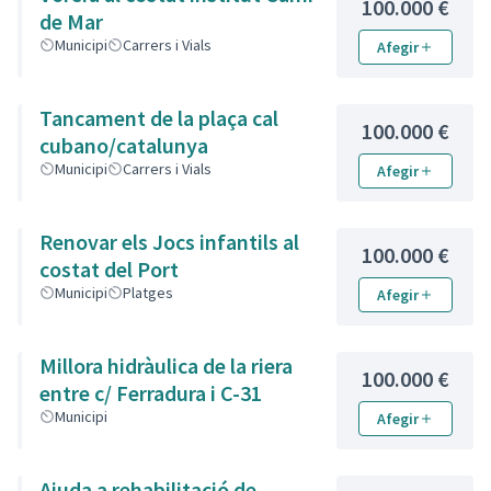
educatius del Municipi
100.000 €
de Mar
Municipi
Carrers i Vials
Afegir
Tancament de la plaça cal
100.000 €
cubano/catalunya
Municipi
Carrers i Vials
Afegir
Renovar els Jocs infantils al
100.000 €
costat del Port
Municipi
Platges
Afegir
Millora hidràulica de la riera
100.000 €
entre c/ Ferradura i C-31
Municipi
Afegir
Ajuda a rehabilitació de