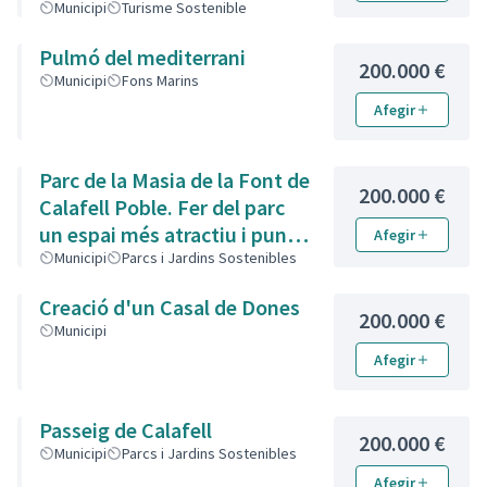
Artigas
Municipi
Turisme Sostenible
Pulmó del mediterrani
200.000 €
Municipi
Fons Marins
Afegir
Parc de la Masia de la Font de
200.000 €
Calafell Poble. Fer del parc
un espai més atractiu i punt
Afegir
de trobada per a les diferents
Municipi
Parcs i Jardins Sostenibles
sensibilitats del barri.
Creació d'un Casal de Dones
200.000 €
Municipi
Afegir
Passeig de Calafell
200.000 €
Municipi
Parcs i Jardins Sostenibles
Afegir