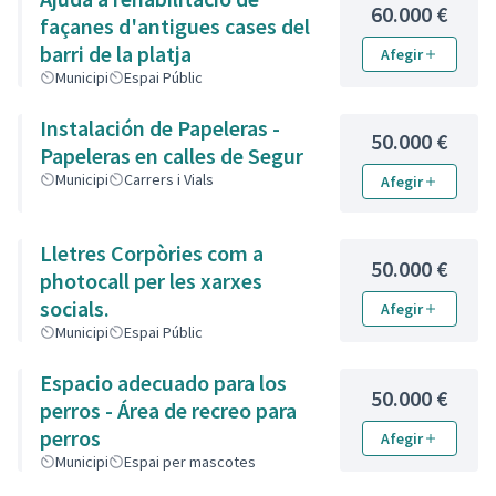
60.000 €
façanes d'antigues cases del
barri de la platja
Afegir
Municipi
Espai Públic
Instalación de Papeleras -
50.000 €
Papeleras en calles de Segur
Municipi
Carrers i Vials
Afegir
Lletres Corpòries com a
50.000 €
photocall per les xarxes
socials.
Afegir
Municipi
Espai Públic
Espacio adecuado para los
50.000 €
perros - Área de recreo para
perros
Afegir
Municipi
Espai per mascotes