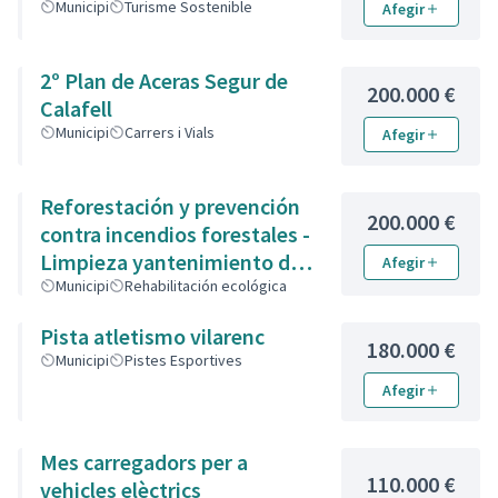
Municipi
Turisme Sostenible
Afegir
2º Plan de Aceras Segur de
200.000 €
Calafell
Municipi
Carrers i Vials
Afegir
Reforestación y prevención
200.000 €
contra incendios forestales -
Limpieza yantenimiento de
Afegir
montes
Municipi
Rehabilitación ecológica
Pista atletismo vilarenc
180.000 €
Municipi
Pistes Esportives
Afegir
Mes carregadors per a
110.000 €
vehicles elèctrics