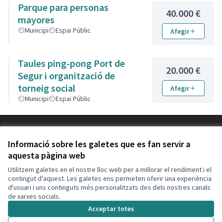
Parque para personas
40.000 €
mayores
Municipi
Espai Públic
Afegir
Taules ping-pong Port de
20.000 €
Segur i organització de
torneig social
Afegir
Municipi
Espai Públic
Termes i condicions d'ús
Configuració de les galetes
Informació sobre les galetes que es fan servir a
Decidim Calafell a X
Decidim Calafell a Facebook
Decidim Calafell a YouTube
Decidim Calafell a GitHub
aquesta pàgina web
(Enllaç extern)
(Enllaç extern)
(Enllaç extern)
(Enllaç extern)
Utilitzem galetes en el nostre lloc web per a millorar el rendiment i el
contingut d'aquest. Les galetes ens permeten oferir una experiència
d'usuari i uns continguts més personalitzats des dels nostres canals
Amb llicènc
(Enllaç exte
de xarxes socials.
(Enllaç extern)
Web creada amb
programari lliure
.
Acceptar totes
(Enllaç extern)