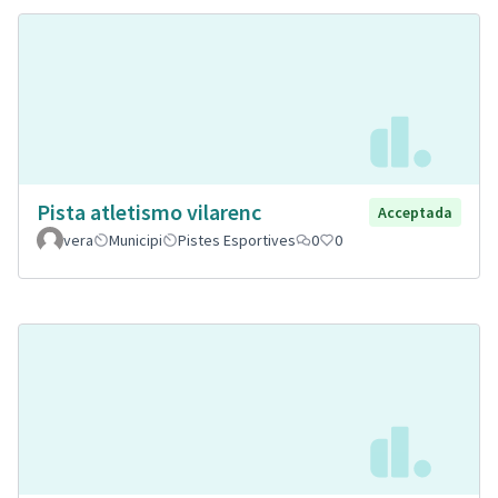
Pista atletismo vilarenc
Acceptada
vera
Municipi
Pistes Esportives
0
0