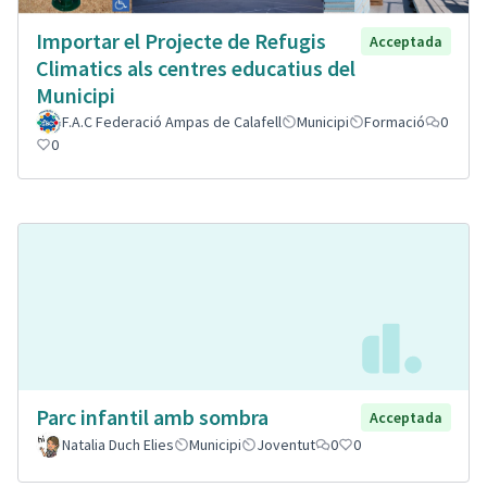
Importar el Projecte de Refugis
Acceptada
Climatics als centres educatius del
Municipi
F.A.C Federació Ampas de Calafell
Municipi
Formació
0
0
Parc infantil amb sombra
Acceptada
Natalia Duch Elies
Municipi
Joventut
0
0