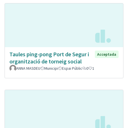
Taules ping-pong Port de Segur i
Acceptada
organització de torneig social
ANNA MASDEU
Municipi
Espai Públic
0
1