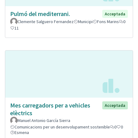
Pulmó del mediterrani.
Acceptada
Clemente Salguero Fernandez
Municipi
Fons Marins
0
11
Mes carregadors per a vehicles
Acceptada
elèctrics
Manuel Antonio García Sierra
Comunicacions per un desenvolupament sostenible
0
0
Esmena