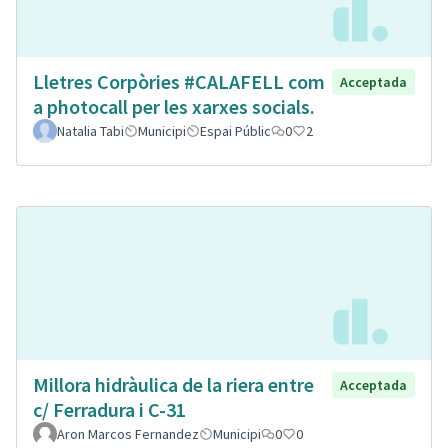
Lletres Corpòries #CALAFELL com
Acceptada
a photocall per les xarxes socials.
Natalia Tabi
Municipi
Espai Públic
0
2
Millora hidràulica de la riera entre
Acceptada
c/ Ferradura i C-31
Aron Marcos Fernandez
Municipi
0
0