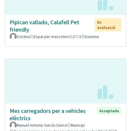
Pipican vallado, Calafell Pet
En
avaluació
friendly
Cristina
Espai per mascotes
2
2
Esmena
Mes carregadors per a vehicles
Acceptada
elèctrics
Manuel Antonio García Sierra
Municipi