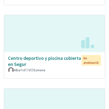
Centro deportivo y piscina cubierta
En
avaluació
en Segur
Alba
0
0
Esmena