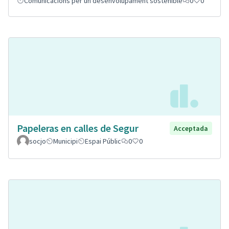
Comunicacions per un desenvolupament sostenible
0
0
Papeleras en calles de Segur
Acceptada
socjo
Municipi
Espai Públic
0
0