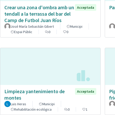
Crear una zona d'ombra amb un
Pa
Acceptada
tendall a la terrassa del bar del
Camp de Futbol Juan Ríos
José María Sebastián Gibert
Municipi
Espai Públic
0
0
Limpieza yantenimiento de
Pi
Acceptada
montes
fr
Luis Heras
Municipi
Rehabilitación ecológica
0
1