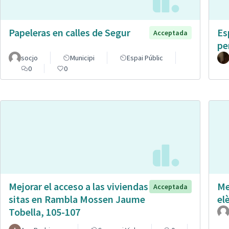
Papeleras en calles de Segur
Es
Acceptada
pe
socjo
Municipi
Espai Públic
0
0
Mejorar el acceso a las viviendas
Me
Acceptada
sitas en Rambla Mossen Jaume
el
Tobella, 105-107