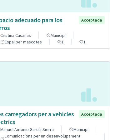
pacio adecuado para los
Acceptada
rros
Cristina Casañas
Municipi
Espai per mascotes
1
1
s carregadors per a vehicles
Acceptada
èctrics
Manuel Antonio García Sierra
Municipi
Comunicacions per un desenvolupament