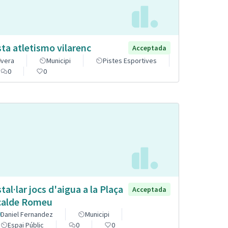
sta atletismo vilarenc
Acceptada
vera
Municipi
Pistes Esportives
0
0
stal·lar jocs d'aigua a la Plaça
Acceptada
calde Romeu
Daniel Fernandez
Municipi
Espai Públic
0
0