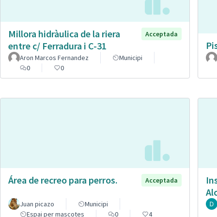
Millora hidràulica de la riera
Acceptada
Pi
entre c/ Ferradura i C-31
Aron Marcos Fernandez
Municipi
0
0
Área de recreo para perros.
In
Acceptada
Al
Juan picazo
Municipi
Espai per mascotes
0
4