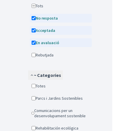
Tots
No resposta
Acceptada
En avaluació
Rebutjada
~ Categories
Totes
Parcs i Jardins Sostenibles
Comunicacions per un
desenvolupament sostenible
Rehabilitación ecológica