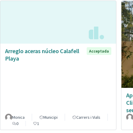
Arreglo aceras núcleo Calafell
Acceptada
Playa
Ap
Cl
se
Monica
Municipi
Carrers i Vials
0
1