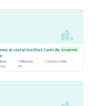
rera al costat institut Camí de
Acceptada
r
luisa
Municipi
Carrers i Vials
0
0