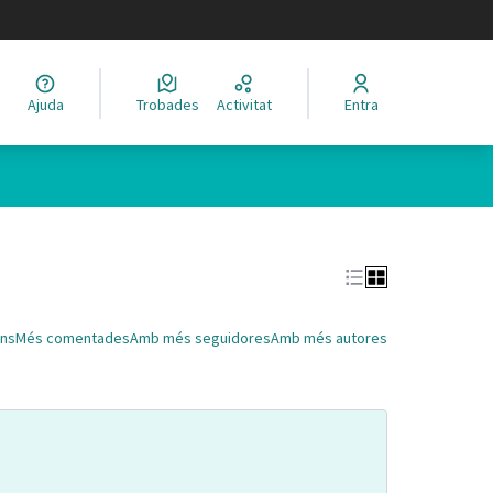
legir el idioma
Ajuda
Trobades
Activitat
Entra
Leaflet
|
©
HERE maps
 com a punts al mapa. L'element es pot fer servir amb un lector 
ns
Més comentades
Amb més seguidores
Amb més autores