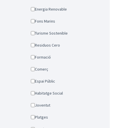
Energia Renovable
Fons Marins
Turisme Sostenible
Residuos Cero
Formació
Comerç
Espai Públic
Habitatge Social
Joventut
Platges