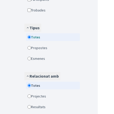
Trobades
Tipus
Totes
Propostes
Esmenes
Relacionat amb
Totes
Projectes
Resultats