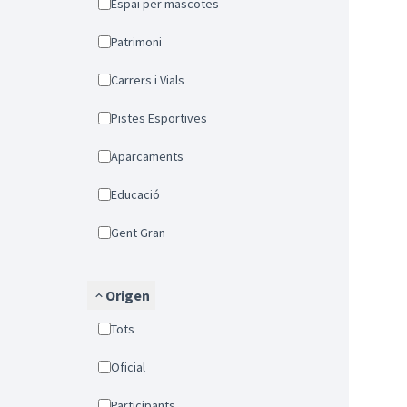
Espai per mascotes
Patrimoni
Carrers i Vials
Pistes Esportives
Aparcaments
Educació
Gent Gran
Origen
Tots
Oficial
Participants