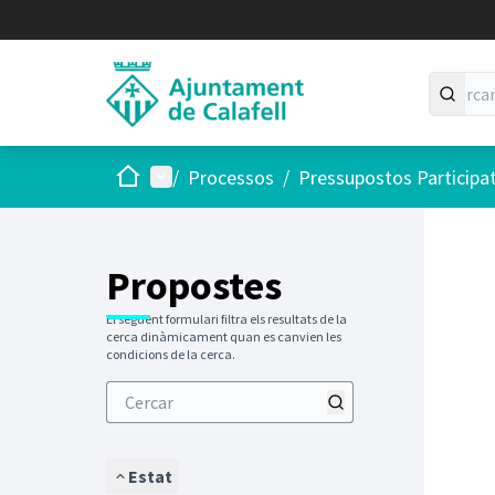
Inici
Menú principal
/
Processos
/
Pressupostos Participa
Saltar
El següen
+
−
Propostes
El següent formulari filtra els resultats de la
cerca dinàmicament quan es canvien les
condicions de la cerca.
Estat