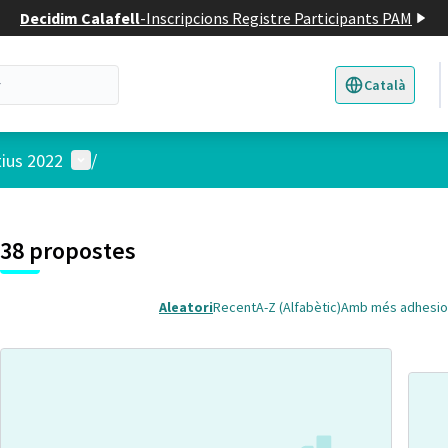
Decidim Calafell
-
Inscripcions Registre Participants PAM
Català
Triar la llengua
E
Menú d'usuari
tius 2022
/
 el mapa
t element és un mapa que presenta els components d'aquesta pàgina
38 propostes
Aleatori
Recent
A-Z (Alfabètic)
Amb més adhesio