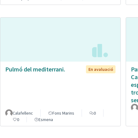
Pulmó del mediterrani.
Pa
En avaluació
Ca
es
tr
sen
Calafellenc
Fons Marins
0
0
Esmena