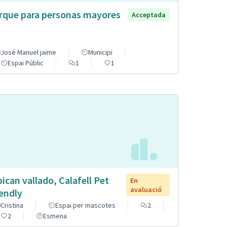
rque para personas mayores
Acceptada
José Manuel jaime
Municipi
Espai Públic
1
1
pican vallado, Calafell Pet
En
avaluació
iendly
Cristina
Espai per mascotes
2
2
Esmena