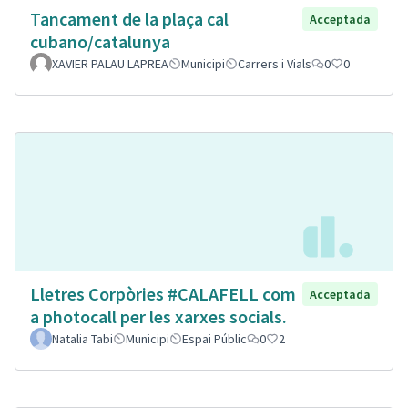
Tancament de la plaça cal
Acceptada
cubano/catalunya
XAVIER PALAU LAPREA
Municipi
Carrers i Vials
0
0
Lletres Corpòries #CALAFELL com
Acceptada
a photocall per les xarxes socials.
Natalia Tabi
Municipi
Espai Públic
0
2