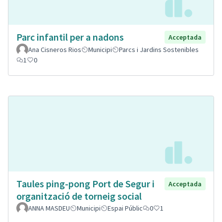
Parc infantil per a nadons
Acceptada
Ana Cisneros Rios
Municipi
Parcs i Jardins Sostenibles
1
0
Taules ping-pong Port de Segur i
Acceptada
organització de torneig social
ANNA MASDEU
Municipi
Espai Públic
0
1