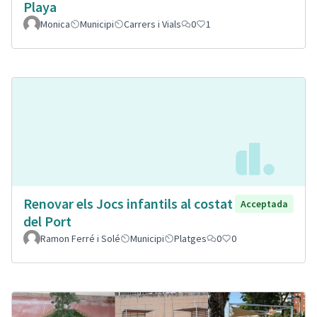
Playa
Monica
Municipi
Carrers i Vials
0
1
Renovar els Jocs infantils al costat
Acceptada
del Port
Ramon Ferré i Solé
Municipi
Platges
0
0