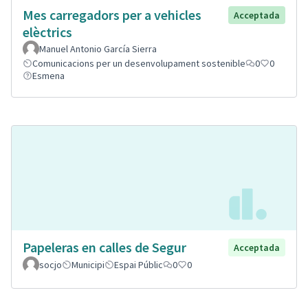
Mes carregadors per a vehicles
Acceptada
elèctrics
Manuel Antonio García Sierra
Comunicacions per un desenvolupament sostenible
0
0
Esmena
Papeleras en calles de Segur
Acceptada
socjo
Municipi
Espai Públic
0
0