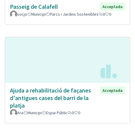
Passeig de Calafell
Acceptada
socjo
Municipi
Parcs i Jardins Sostenibles
0
0
Ajuda a rehabilitació de façanes
Acceptada
d'antigues cases del barri de la
platja
Ara
Municipi
Espai Públic
0
0