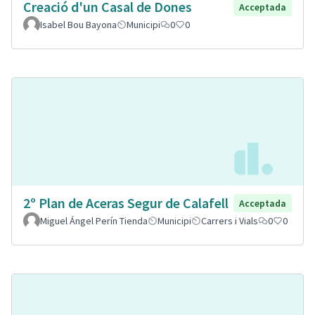
Creació d'un Casal de Dones
Acceptada
Isabel Bou Bayona
Municipi
0
0
2º Plan de Aceras Segur de Calafell
Acceptada
Miguel Ángel Perín Tienda
Municipi
Carrers i Vials
0
0