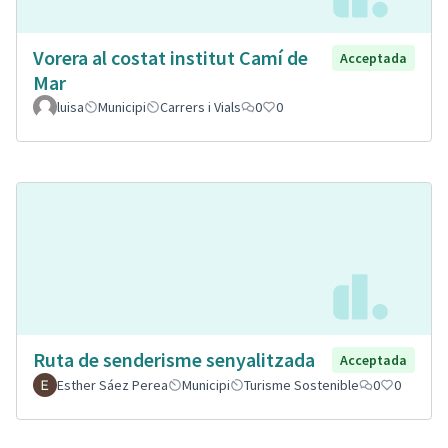
Vorera al costat institut Camí de
Acceptada
Mar
luisa
Municipi
Carrers i Vials
0
0
Ruta de senderisme senyalitzada
Acceptada
Esther Sáez Perea
Municipi
Turisme Sostenible
0
0