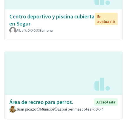
Centro deportivo y piscina cubierta
En
avaluació
en Segur
Alba
0
0
Esmena
Área de recreo para perros.
Acceptada
Juan picazo
Municipi
Espai per mascotes
0
4