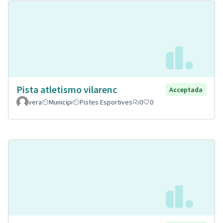
Pista atletismo vilarenc
Acceptada
vera
Municipi
Pistes Esportives
0
0