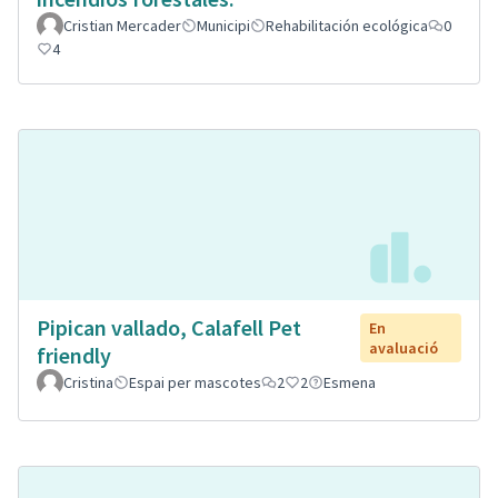
Cristian Mercader
Municipi
Rehabilitación ecológica
0
4
Pipican vallado, Calafell Pet
En
avaluació
friendly
Cristina
Espai per mascotes
2
2
Esmena