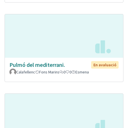
Pulmó del mediterrani.
En avaluació
Calafellenc
Fons Marins
0
0
Esmena