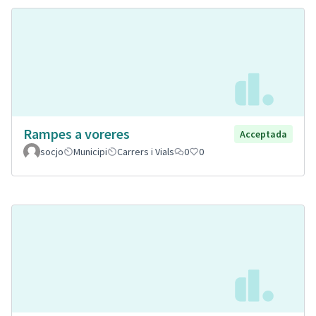
Rampes a voreres
Acceptada
socjo
Municipi
Carrers i Vials
0
0