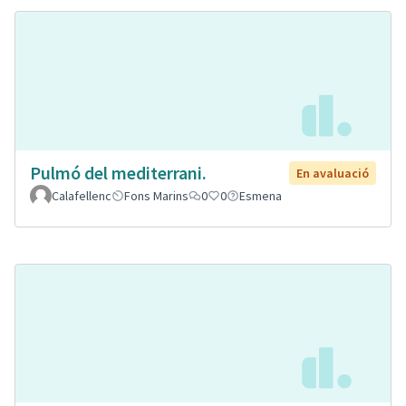
Pulmó del mediterrani.
En avaluació
Calafellenc
Fons Marins
0
0
Esmena