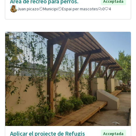
Área de recreo para perros.
Acceptada
Juan picazo
Municipi
Espai per mascotes
0
4
Aplicar el projecte de Refugis
Acceptada