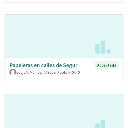
Papeleras en calles de Segur
Acceptada
socjo
Municipi
Espai Públic
0
0