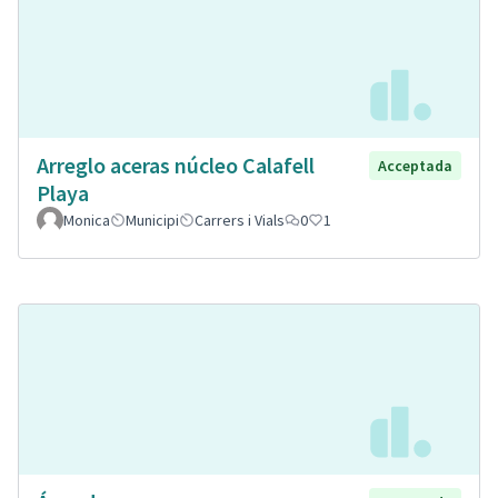
Arreglo aceras núcleo Calafell
Acceptada
Playa
Monica
Municipi
Carrers i Vials
0
1