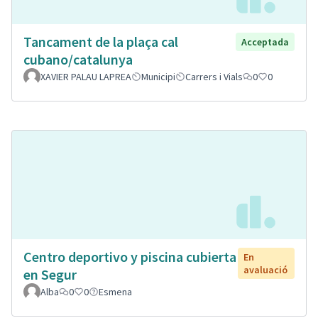
Tancament de la plaça cal
Acceptada
cubano/catalunya
XAVIER PALAU LAPREA
Municipi
Carrers i Vials
0
0
Centro deportivo y piscina cubierta
En
avaluació
en Segur
Alba
0
0
Esmena