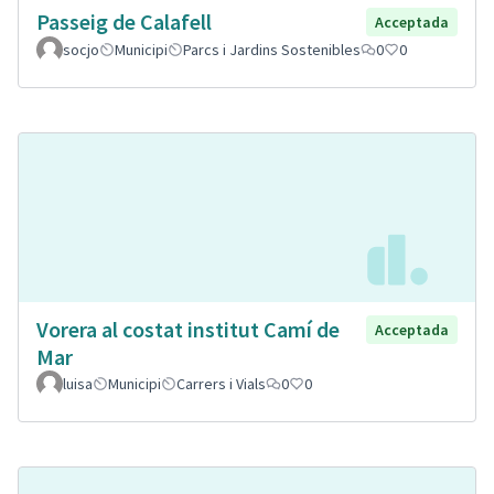
Passeig de Calafell
Acceptada
socjo
Municipi
Parcs i Jardins Sostenibles
0
0
Vorera al costat institut Camí de
Acceptada
Mar
luisa
Municipi
Carrers i Vials
0
0