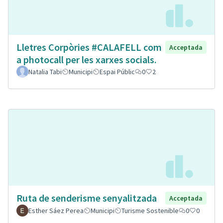
Lletres Corpòries #CALAFELL com
Acceptada
a photocall per les xarxes socials.
Natalia Tabi
Municipi
Espai Públic
0
2
Ruta de senderisme senyalitzada
Acceptada
Esther Sáez Perea
Municipi
Turisme Sostenible
0
0