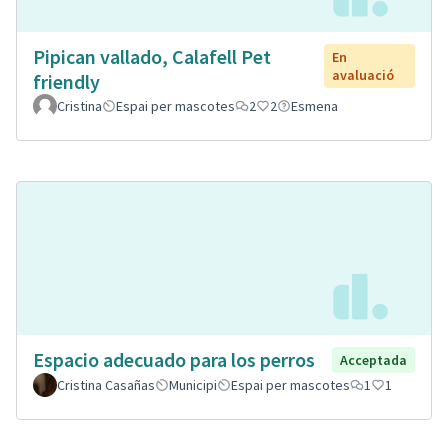
Pipican vallado, Calafell Pet
En
avaluació
friendly
Cristina
Espai per mascotes
2
2
Esmena
Espacio adecuado para los perros
Acceptada
Cristina Casañas
Municipi
Espai per mascotes
1
1