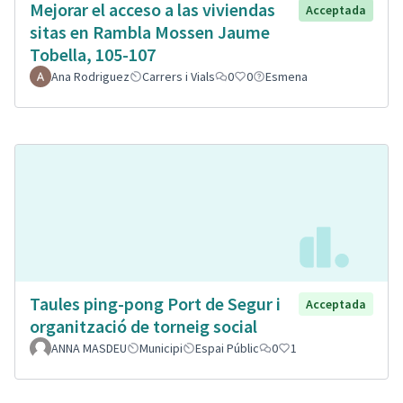
Mejorar el acceso a las viviendas
Acceptada
sitas en Rambla Mossen Jaume
Tobella, 105-107
Ana Rodriguez
Carrers i Vials
0
0
Esmena
Taules ping-pong Port de Segur i
Acceptada
organització de torneig social
ANNA MASDEU
Municipi
Espai Públic
0
1