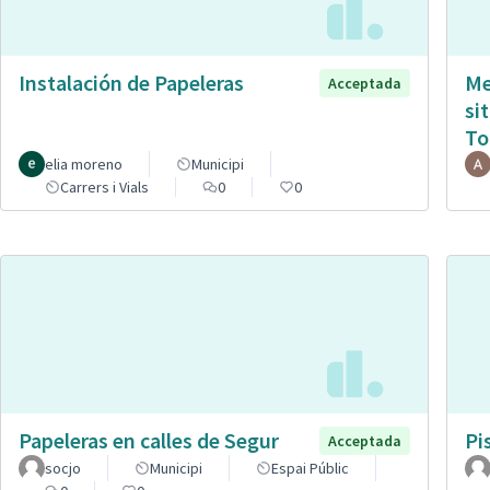
Instalación de Papeleras
Me
Acceptada
si
To
elia moreno
Municipi
Carrers i Vials
0
0
Papeleras en calles de Segur
Pi
Acceptada
socjo
Municipi
Espai Públic