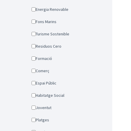
Energia Renovable
Fons Marins
Turisme Sostenible
Residuos Cero
Formació
Comerç
Espai Públic
Habitatge Social
Joventut
Platges