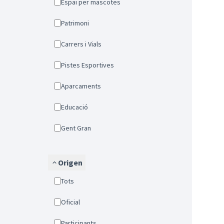
Espai per mascotes
Patrimoni
Carrers i Vials
Pistes Esportives
Aparcaments
Educació
Gent Gran
Origen
Tots
Oficial
Participants