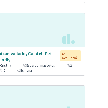
pican vallado, Calafell Pet
En
avaluació
iendly
Cristina
Espai per mascotes
2
2
Esmena