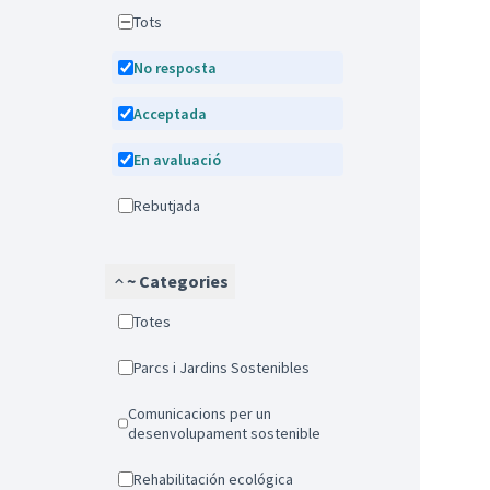
Tots
No resposta
Acceptada
En avaluació
Rebutjada
~ Categories
Totes
Parcs i Jardins Sostenibles
Comunicacions per un
desenvolupament sostenible
Rehabilitación ecológica