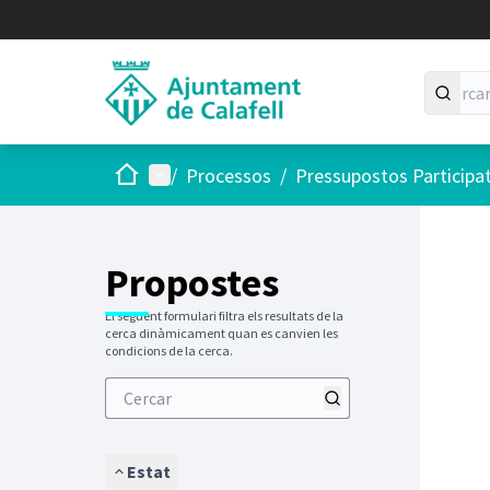
Inici
Menú principal
/
Processos
/
Pressupostos Participa
Saltar
El següen
+
−
Propostes
El següent formulari filtra els resultats de la
cerca dinàmicament quan es canvien les
condicions de la cerca.
Estat