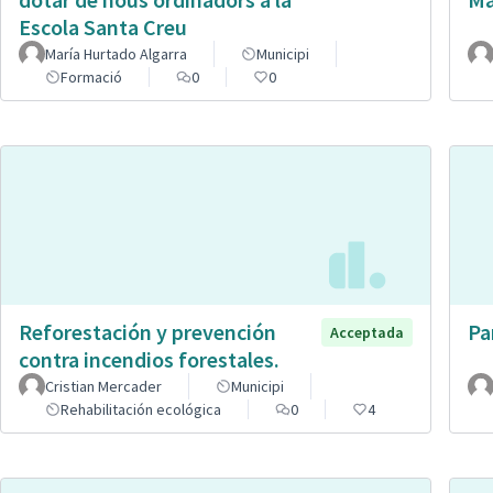
Escola Santa Creu
María Hurtado Algarra
Municipi
Formació
0
0
Reforestación y prevención
Pa
Acceptada
contra incendios forestales.
Cristian Mercader
Municipi
Rehabilitación ecológica
0
4