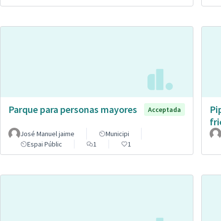
Parque para personas mayores
Pi
Acceptada
fr
José Manuel jaime
Municipi
Espai Públic
1
1