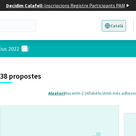
Decidim Calafell
-
Inscripcions Registre Participants PAM
Català
Triar la llengua
E
Menú d'usuari
tius 2022
/
 el mapa
t element és un mapa que presenta els components d'aquesta pàgina
38 propostes
Aleatori
Recent
A-Z (Alfabètic)
Amb més adhesio