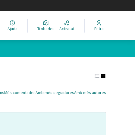
legir el idioma
Ajuda
Trobades
Activitat
Entra
Leaflet
|
©
HERE maps
 com a punts al mapa. L'element es pot fer servir amb un lector 
ns
Més comentades
Amb més seguidores
Amb més autores