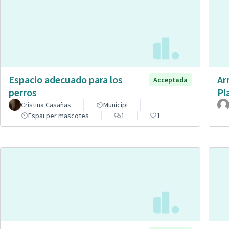
Espacio adecuado para los
Ar
Acceptada
perros
Pl
Cristina Casañas
Municipi
Espai per mascotes
1
1