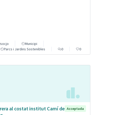
socjo
Municipi
Parcs i Jardins Sostenibles
0
0
rera al costat institut Camí de
Acceptada
r