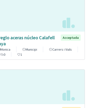
reglo aceras núcleo Calafell
Acceptada
aya
Monica
Municipi
Carrers i Vials
0
1