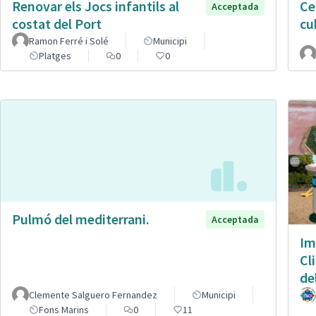
Renovar els Jocs infantils al
Ce
Acceptada
costat del Port
cu
Ramon Ferré i Solé
Municipi
Platges
0
0
Pulmó del mediterrani.
Acceptada
Im
Cl
de
Clemente Salguero Fernandez
Municipi
Fons Marins
0
11