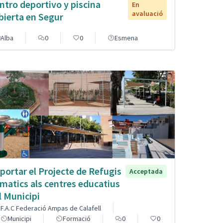
ntro deportivo y piscina
En
avaluació
bierta en Segur
Alba
0
0
Esmena
portar el Projecte de Refugis
Acceptada
imatics als centres educatius
l Municipi
F.A.C Federació Ampas de Calafell
Municipi
Formació
0
0