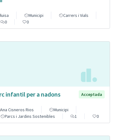
luisa
Municipi
Carrers i Vials
0
0
rc infantil per a nadons
Acceptada
Ana Cisneros Rios
Municipi
Parcs i Jardins Sostenibles
1
0