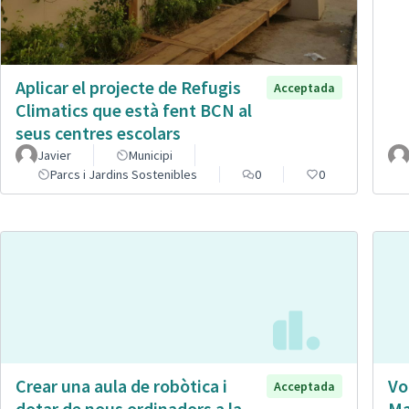
Aplicar el projecte de Refugis
Acceptada
Climatics que està fent BCN al
seus centres escolars
Javier
Municipi
Parcs i Jardins Sostenibles
0
0
Crear una aula de robòtica i
Vo
Acceptada
dotar de nous ordinadors a la
Ma