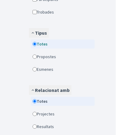
Trobades
Tipus
Totes
Propostes
Esmenes
Relacionat amb
Totes
Projectes
Resultats