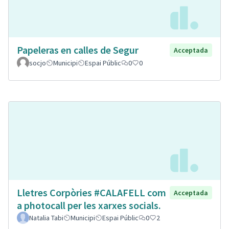
Papeleras en calles de Segur
Acceptada
socjo
Municipi
Espai Públic
0
0
Lletres Corpòries #CALAFELL com
Acceptada
a photocall per les xarxes socials.
Natalia Tabi
Municipi
Espai Públic
0
2