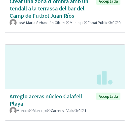
Crear una zona d'ombra amb un
Acceptada
tendall a la terrassa del bar del
Camp de Futbol Juan Ríos
José María Sebastián Gibert
Municipi
Espai Públic
0
0
Arreglo aceras núcleo Calafell
Acceptada
Playa
Monica
Municipi
Carrers i Vials
0
1