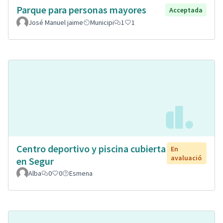
Parque para personas mayores
Acceptada
José Manuel jaime
Municipi
1
1
Centro deportivo y piscina cubierta
En
avaluació
en Segur
Alba
0
0
Esmena