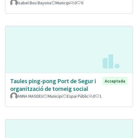
Isabel Bou Bayona
Municipi
0
0
Taules ping-pong Port de Segur i
Acceptada
organització de torneig social
ANNA MASDEU
Municipi
Espai Públic
0
1