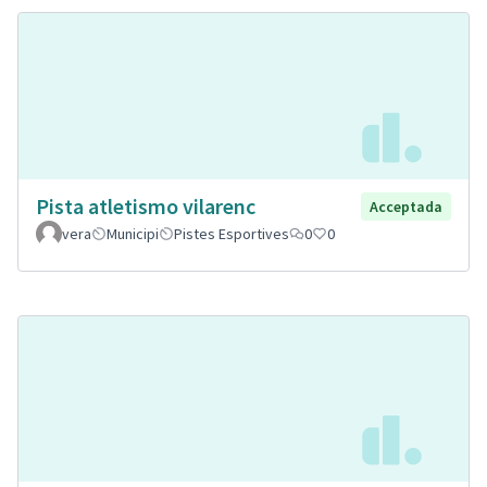
Pista atletismo vilarenc
Acceptada
vera
Municipi
Pistes Esportives
0
0