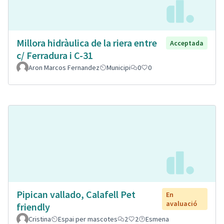
Millora hidràulica de la riera entre
Acceptada
c/ Ferradura i C-31
Aron Marcos Fernandez
Municipi
0
0
Pipican vallado, Calafell Pet
En
avaluació
friendly
Cristina
Espai per mascotes
2
2
Esmena