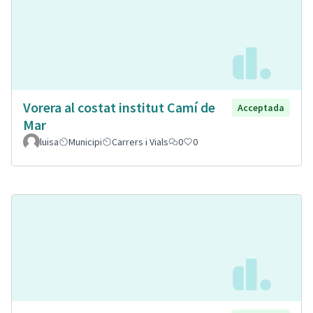
Vorera al costat institut Camí de
Acceptada
Mar
luisa
Municipi
Carrers i Vials
0
0