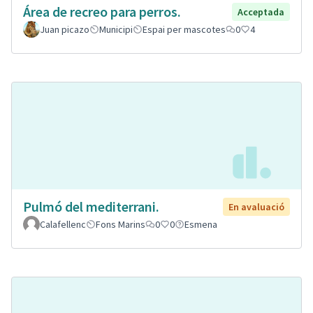
Área de recreo para perros.
Acceptada
Juan picazo
Municipi
Espai per mascotes
0
4
Pulmó del mediterrani.
En avaluació
Calafellenc
Fons Marins
0
0
Esmena