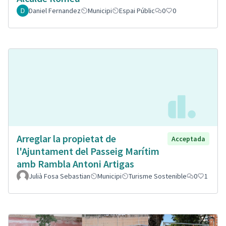
Daniel Fernandez
Municipi
Espai Públic
0
0
Arreglar la propietat de
Acceptada
l'Ajuntament del Passeig Marítim
amb Rambla Antoni Artigas
Julià Fosa Sebastian
Municipi
Turisme Sostenible
0
1