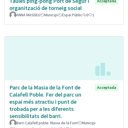
Taules ping-pong Port de Segur i
Acceptada
organització de torneig social
ANNA MASDEU
Municipi
Espai Públic
0
1
Parc de la Masia de la Font de
Acceptada
Calafell Poble. Fer del parc un
espai més atractiu i punt de
trobada per a les diferents
sensibilitats del barri.
Barri Calafell poble. Masia de la Font
Municipi