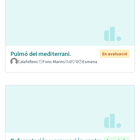
Pulmó del mediterrani.
En avaluació
Calafellenc
Fons Marins
0
0
Esmena