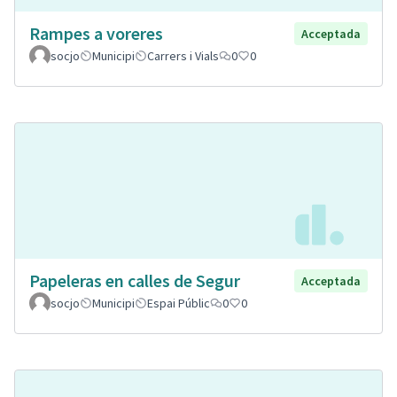
Rampes a voreres
Acceptada
socjo
Municipi
Carrers i Vials
0
0
Papeleras en calles de Segur
Acceptada
socjo
Municipi
Espai Públic
0
0