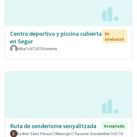
Centro deportivo y piscina cubierta
En
avaluació
en Segur
Alba
0
0
Esmena
Ruta de senderisme senyalitzada
Acceptada
Esther Sáez Perea
Municipi
Turisme Sostenible
0
0