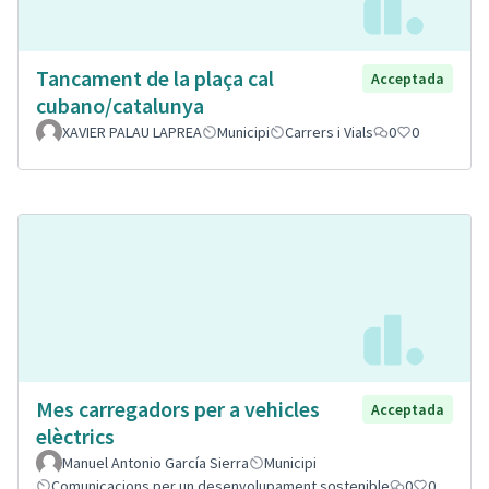
Tancament de la plaça cal
Acceptada
cubano/catalunya
XAVIER PALAU LAPREA
Municipi
Carrers i Vials
0
0
Mes carregadors per a vehicles
Acceptada
elèctrics
Manuel Antonio García Sierra
Municipi
Comunicacions per un desenvolupament sostenible
0
0