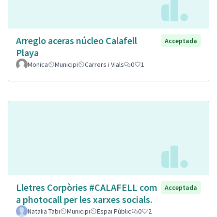
Arreglo aceras núcleo Calafell
Acceptada
Playa
Monica
Municipi
Carrers i Vials
0
1
Lletres Corpòries #CALAFELL com
Acceptada
a photocall per les xarxes socials.
Natalia Tabi
Municipi
Espai Públic
0
2