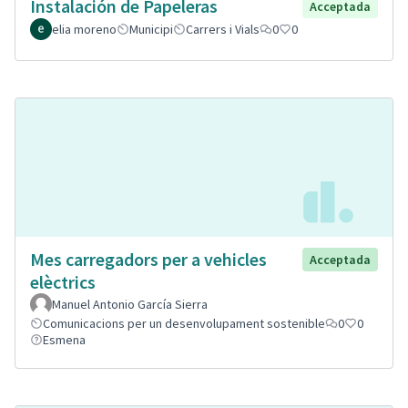
Instalación de Papeleras
Acceptada
elia moreno
Municipi
Carrers i Vials
0
0
Mes carregadors per a vehicles
Acceptada
elèctrics
Manuel Antonio García Sierra
Comunicacions per un desenvolupament sostenible
0
0
Esmena