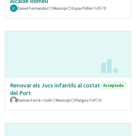
Alcalde Romeu
Daniel Fernandez
Municipi
Espai Públic
0
0
Renovar els Jocs infantils al costat
Acceptada
del Port
Ramon Ferré i Solé
Municipi
Platges
0
0