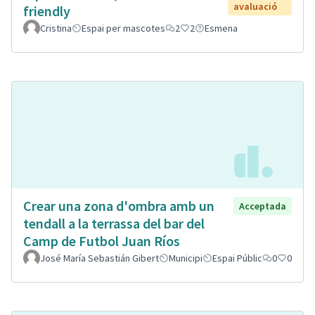
avaluació
friendly
Cristina
Espai per mascotes
2
2
Esmena
Crear una zona d'ombra amb un
Acceptada
tendall a la terrassa del bar del
Camp de Futbol Juan Ríos
José María Sebastián Gibert
Municipi
Espai Públic
0
0