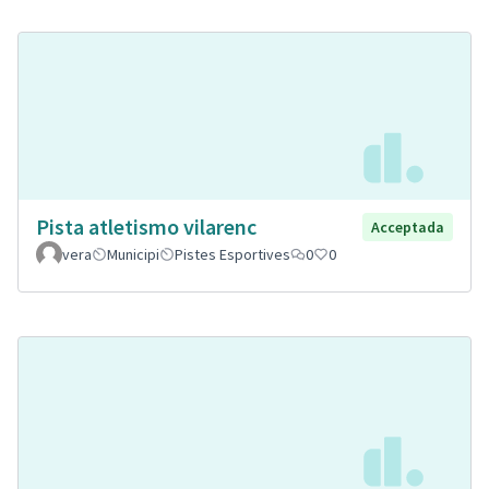
Pista atletismo vilarenc
Acceptada
vera
Municipi
Pistes Esportives
0
0