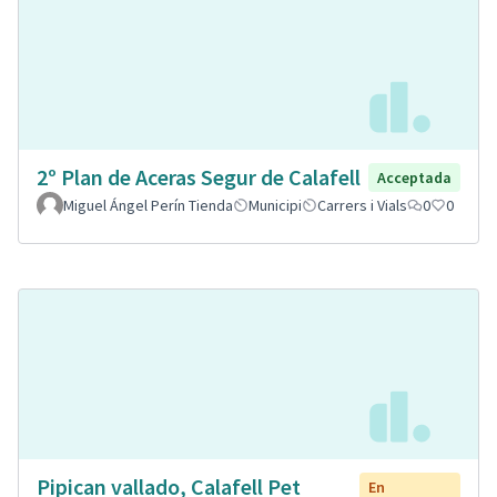
2º Plan de Aceras Segur de Calafell
Acceptada
Miguel Ángel Perín Tienda
Municipi
Carrers i Vials
0
0
Pipican vallado, Calafell Pet
En