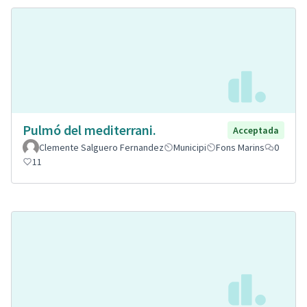
Pulmó del mediterrani.
Acceptada
Clemente Salguero Fernandez
Municipi
Fons Marins
0
11