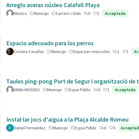
Arreglo aceras núcleo Calafell Playa
Monica
Municipi
Carrers i Vials
0
1
Acceptada
Espacio adecuado para los perros
Cristina Casañas
Municipi
Espai per mascotes
1
1
Ac
Taules ping-pong Port de Segur i organització de t
ANNA MASDEU
Municipi
Espai Públic
0
1
Acceptada
Instal·lar jocs d'aigua a la Plaça Alcalde Romeu
Daniel Fernandez
Municipi
Espai Públic
0
0
Accepta