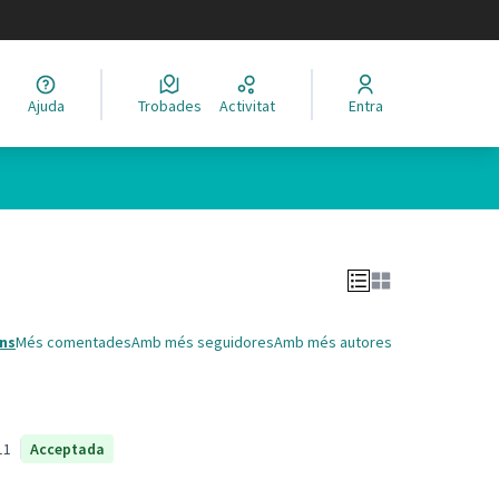
legir el idioma
Ajuda
Trobades
Activitat
Entra
Leaflet
|
©
HERE maps
 com a punts al mapa. L'element es pot fer servir amb un lector 
ns
Més comentades
Amb més seguidores
Amb més autores
11
Acceptada