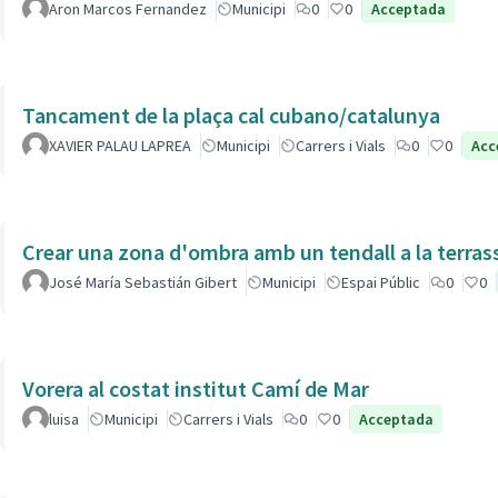
Aron Marcos Fernandez
Municipi
0
0
Acceptada
Tancament de la plaça cal cubano/catalunya
XAVIER PALAU LAPREA
Municipi
Carrers i Vials
0
0
Acc
Crear una zona d'ombra amb un tendall a la terras
José María Sebastián Gibert
Municipi
Espai Públic
0
0
Vorera al costat institut Camí de Mar
luisa
Municipi
Carrers i Vials
0
0
Acceptada