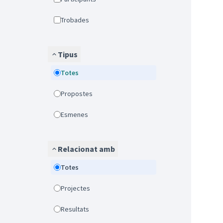
Trobades
Tipus
Totes
Propostes
Esmenes
Relacionat amb
Totes
Projectes
Resultats