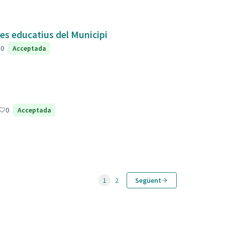
res educatius del Municipi
0
Acceptada
0
Acceptada
1
2
Següent