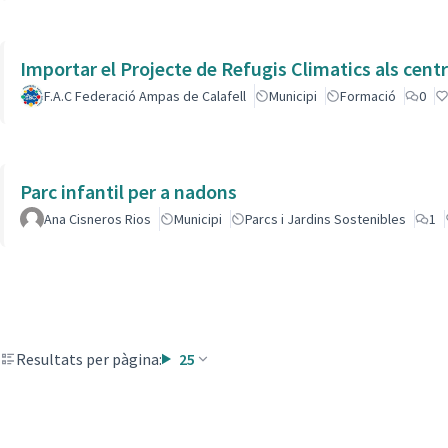
Importar el Projecte de Refugis Climatics als cent
F.A.C Federació Ampas de Calafell
Municipi
Formació
0
Parc infantil per a nadons
Ana Cisneros Rios
Municipi
Parcs i Jardins Sostenibles
1
Resultats per pàgina:
25