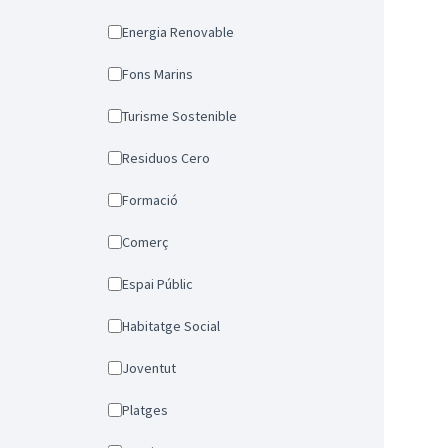
Energia Renovable
Fons Marins
Turisme Sostenible
Residuos Cero
Formació
Comerç
Espai Públic
Habitatge Social
Joventut
Platges