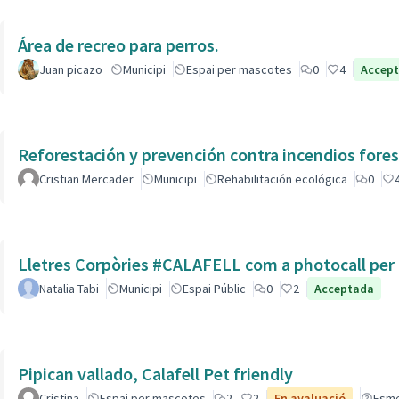
Área de recreo para perros.
Juan picazo
Municipi
Espai per mascotes
0
4
Accep
Reforestación y prevención contra incendios fores
Cristian Mercader
Municipi
Rehabilitación ecológica
0
Lletres Corpòries #CALAFELL com a photocall per l
Natalia Tabi
Municipi
Espai Públic
0
2
Acceptada
Pipican vallado, Calafell Pet friendly
Cristina
Espai per mascotes
2
2
En avaluació
Esm