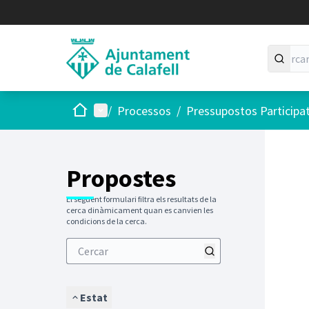
Inici
Menú principal
/
Processos
/
Pressupostos Participa
Saltar
El següen
+
−
Propostes
El següent formulari filtra els resultats de la
cerca dinàmicament quan es canvien les
condicions de la cerca.
Estat