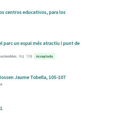
os centros educativos, para los
el parc un espai més atractiu i punt de
 Sostenibles
1
0
Acceptada
mbla Mossen Jaume Tobella, 105-107
na
31