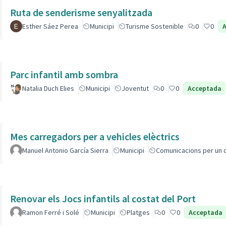
Ruta de senderisme senyalitzada
Esther Sáez Perea
Municipi
Turisme Sostenible
0
0
Parc infantil amb sombra
Natalia Duch Elies
Municipi
Joventut
0
0
Acceptada
Mes carregadors per a vehicles elèctrics
Manuel Antonio García Sierra
Municipi
Comunicacions per un 
Renovar els Jocs infantils al costat del Port
Ramon Ferré i Solé
Municipi
Platges
0
0
Acceptada