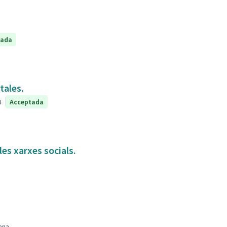
tada
tales.
4
Acceptada
es xarxes socials.
ena