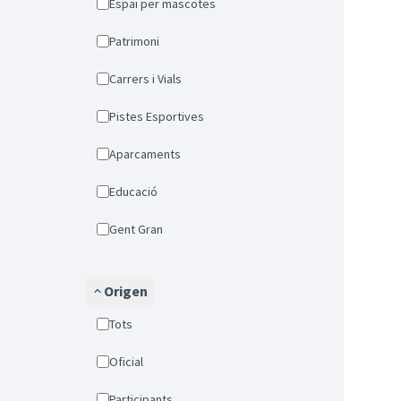
Espai per mascotes
Patrimoni
Carrers i Vials
Pistes Esportives
Aparcaments
Educació
Gent Gran
Origen
Tots
Oficial
Participants