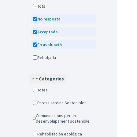
Tots
No resposta
Acceptada
En avaluació
Rebutjada
~ Categories
Totes
Parcs i Jardins Sostenibles
Comunicacions per un
desenvolupament sostenible
Rehabilitación ecológica