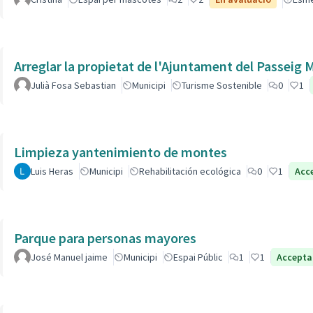
Arreglar la propietat de l'Ajuntament del Passeig
Julià Fosa Sebastian
Municipi
Turisme Sostenible
0
1
Limpieza yantenimiento de montes
Luis Heras
Municipi
Rehabilitación ecológica
0
1
Acc
Parque para personas mayores
José Manuel jaime
Municipi
Espai Públic
1
1
Accept