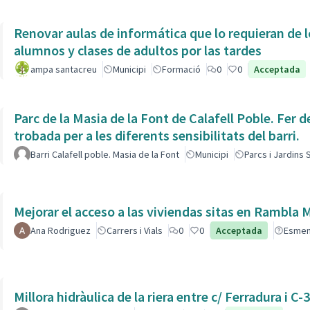
Renovar aulas de informática que lo requieran de l
alumnos y clases de adultos por las tardes
ampa santacreu
Municipi
Formació
0
0
Acceptada
Parc de la Masia de la Font de Calafell Poble. Fer d
trobada per a les diferents sensibilitats del barri.
Barri Calafell poble. Masia de la Font
Municipi
Parcs i Jardins
Mejorar el acceso a las viviendas sitas en Ra
Ana Rodriguez
Carrers i Vials
0
0
Acceptada
Esme
Millora hidràulica de la riera entre c/ Ferradura i C-