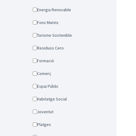
Energia Renovable
Fons Marins
Turisme Sostenible
Residuos Cero
Formació
Comerç
Espai Públic
Habitatge Social
Joventut
Platges