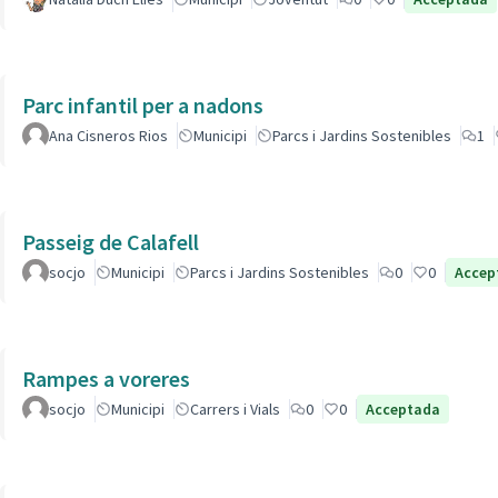
Parc infantil per a nadons
Ana Cisneros Rios
Municipi
Parcs i Jardins Sostenibles
1
Passeig de Calafell
socjo
Municipi
Parcs i Jardins Sostenibles
0
0
Accep
Rampes a voreres
socjo
Municipi
Carrers i Vials
0
0
Acceptada