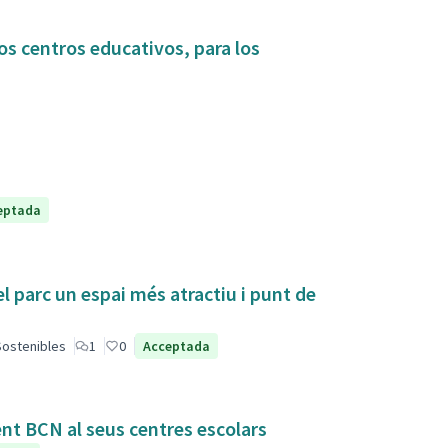
os centros educativos, para los
eptada
el parc un espai més atractiu i punt de
 Sostenibles
1
0
Acceptada
ent BCN al seus centres escolars