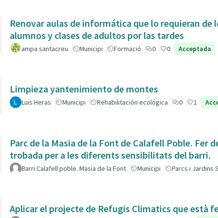
Renovar aulas de informática que lo requieran de l
alumnos y clases de adultos por las tardes
ampa santacreu
Municipi
Formació
0
0
Acceptada
Limpieza yantenimiento de montes
Luis Heras
Municipi
Rehabilitación ecológica
0
1
Acc
Parc de la Masia de la Font de Calafell Poble. Fer d
trobada per a les diferents sensibilitats del barri.
Barri Calafell poble. Masia de la Font
Municipi
Parcs i Jardins
Aplicar el projecte de Refugis Climatics que està f