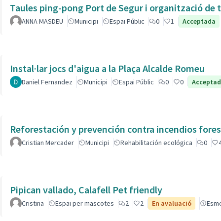
Taules ping-pong Port de Segur i organització de t
ANNA MASDEU
Municipi
Espai Públic
0
1
Acceptada
Instal·lar jocs d'aigua a la Plaça Alcalde Romeu
Daniel Fernandez
Municipi
Espai Públic
0
0
Accepta
Reforestación y prevención contra incendios fores
Cristian Mercader
Municipi
Rehabilitación ecológica
0
Pipican vallado, Calafell Pet friendly
Cristina
Espai per mascotes
2
2
En avaluació
Esm