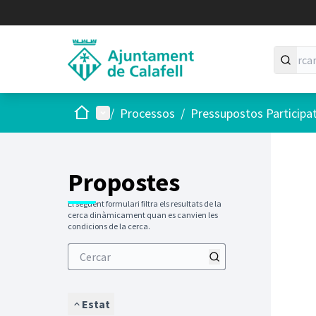
Inici
Menú principal
/
Processos
/
Pressupostos Participa
Saltar
El següen
+
−
Propostes
El següent formulari filtra els resultats de la
cerca dinàmicament quan es canvien les
condicions de la cerca.
Estat