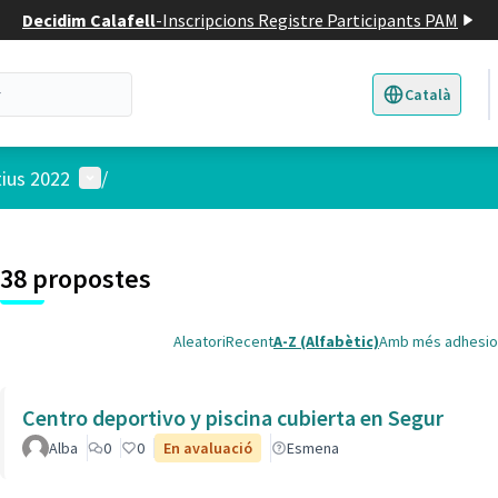
Decidim Calafell
-
Inscripcions Registre Participants PAM
Català
Triar la llengua
E
Menú d'usuari
tius 2022
/
 el mapa
t element és un mapa que presenta els components d'aquesta pàgina
38 propostes
Aleatori
Recent
A-Z (Alfabètic)
Amb més adhesio
Centro deportivo y piscina cubierta en Segur
Alba
0
0
En avaluació
Esmena