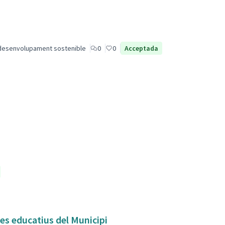
desenvolupament sostenible
0
0
Acceptada
res educatius del Municipi