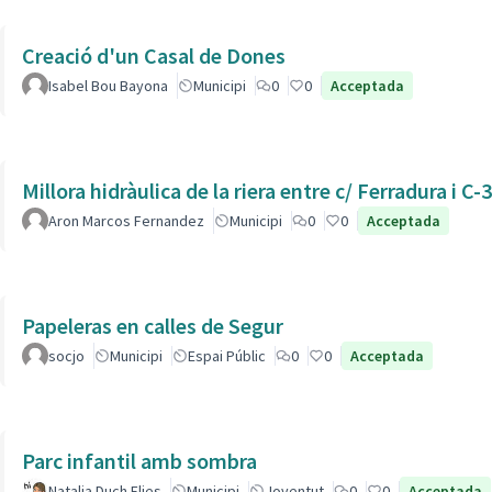
Creació d'un Casal de Dones
Isabel Bou Bayona
Municipi
0
0
Acceptada
Millora hidràulica de la riera entre c/ Ferradura i C-
Aron Marcos Fernandez
Municipi
0
0
Acceptada
Papeleras en calles de Segur
socjo
Municipi
Espai Públic
0
0
Acceptada
Parc infantil amb sombra
Natalia Duch Elies
Municipi
Joventut
0
0
Acceptada