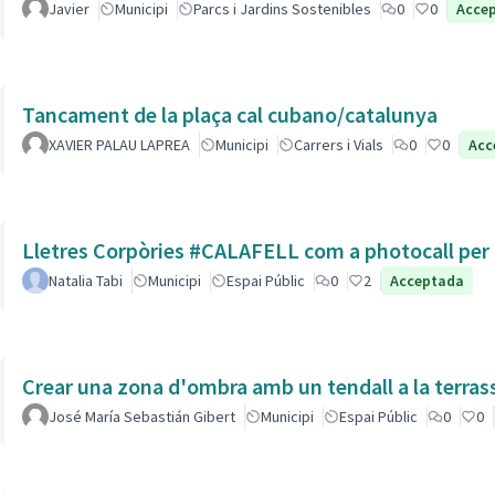
Javier
Municipi
Parcs i Jardins Sostenibles
0
0
Acce
Tancament de la plaça cal cubano/catalunya
XAVIER PALAU LAPREA
Municipi
Carrers i Vials
0
0
Acc
Lletres Corpòries #CALAFELL com a photocall per l
Natalia Tabi
Municipi
Espai Públic
0
2
Acceptada
Crear una zona d'ombra amb un tendall a la terras
José María Sebastián Gibert
Municipi
Espai Públic
0
0