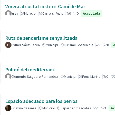
Vorera al costat institut Camí de Mar
luisa
Municipi
Carrers i Vials
0
0
Acceptada
Ruta de senderisme senyalitzada
Esther Sáez Perea
Municipi
Turisme Sostenible
0
0
Pulmó del mediterrani.
Clemente Salguero Fernandez
Municipi
Fons Marins
0
Espacio adecuado para los perros
Cristina Casañas
Municipi
Espai per mascotes
1
1
Ac