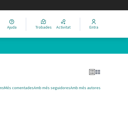
legir el idioma
Ajuda
Trobades
Activitat
Entra
Leaflet
|
©
HERE maps
 com a punts al mapa. L'element es pot fer servir amb un lector 
ns
Més comentades
Amb més seguidores
Amb més autores