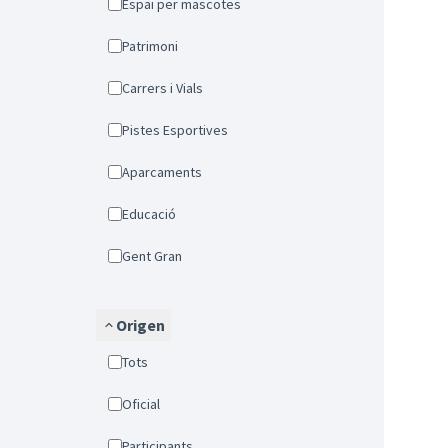
Espai per mascotes
Patrimoni
Carrers i Vials
Pistes Esportives
Aparcaments
Educació
Gent Gran
Origen
Tots
Oficial
Participants