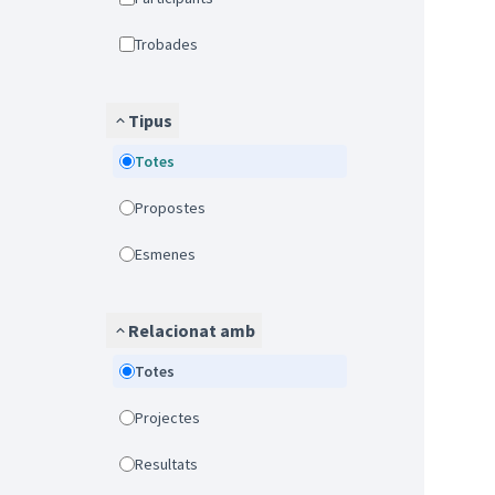
Trobades
Tipus
Totes
Propostes
Esmenes
Relacionat amb
Totes
Projectes
Resultats