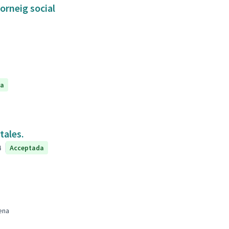
orneig social
da
tales.
4
Acceptada
ena