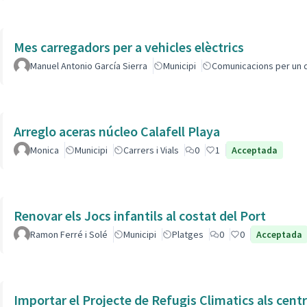
Mes carregadors per a vehicles elèctrics
Manuel Antonio García Sierra
Municipi
Comunicacions per un 
Arreglo aceras núcleo Calafell Playa
Monica
Municipi
Carrers i Vials
0
1
Acceptada
Renovar els Jocs infantils al costat del Port
Ramon Ferré i Solé
Municipi
Platges
0
0
Acceptada
Importar el Projecte de Refugis Climatics als cent