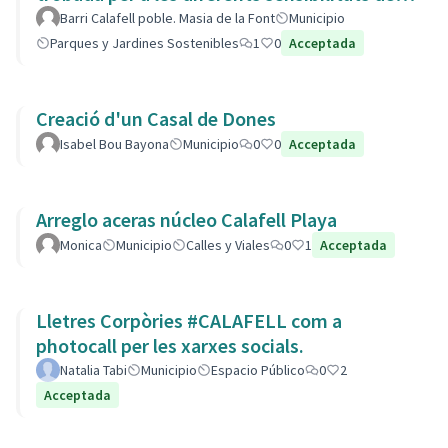
barri.
Barri Calafell poble. Masia de la Font
Municipio
Parques y Jardines Sostenibles
1
0
Acceptada
Creació d'un Casal de Dones
Isabel Bou Bayona
Municipio
0
0
Acceptada
Arreglo aceras núcleo Calafell Playa
Monica
Municipio
Calles y Viales
0
1
Acceptada
Lletres Corpòries #CALAFELL com a
photocall per les xarxes socials.
Natalia Tabi
Municipio
Espacio Público
0
2
Acceptada