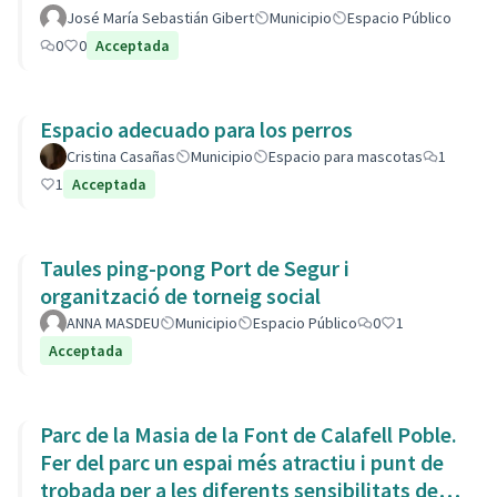
José María Sebastián Gibert
Municipio
Espacio Público
0
0
Acceptada
Espacio adecuado para los perros
Cristina Casañas
Municipio
Espacio para mascotas
1
1
Acceptada
Taules ping-pong Port de Segur i
organització de torneig social
ANNA MASDEU
Municipio
Espacio Público
0
1
Acceptada
Parc de la Masia de la Font de Calafell Poble.
Fer del parc un espai més atractiu i punt de
trobada per a les diferents sensibilitats del