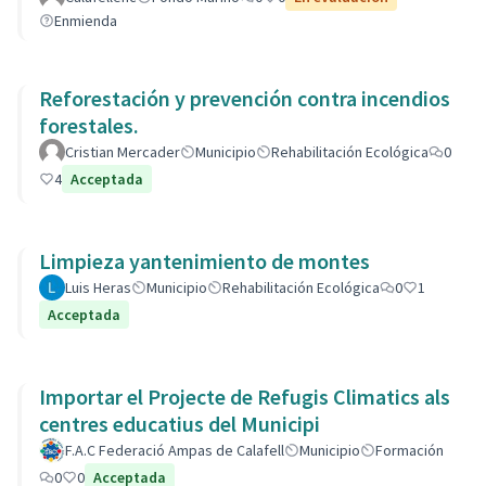
Enmienda
Reforestación y prevención contra incendios
forestales.
Cristian Mercader
Municipio
Rehabilitación Ecológica
0
4
Acceptada
Limpieza yantenimiento de montes
Luis Heras
Municipio
Rehabilitación Ecológica
0
1
Acceptada
Importar el Projecte de Refugis Climatics als
centres educatius del Municipi
F.A.C Federació Ampas de Calafell
Municipio
Formación
0
0
Acceptada