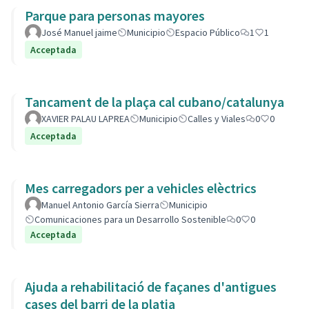
Parque para personas mayores
José Manuel jaime
Municipio
Espacio Público
1
1
Acceptada
Tancament de la plaça cal cubano/catalunya
XAVIER PALAU LAPREA
Municipio
Calles y Viales
0
0
Acceptada
Mes carregadors per a vehicles elèctrics
Manuel Antonio García Sierra
Municipio
Comunicaciones para un Desarrollo Sostenible
0
0
Acceptada
Ajuda a rehabilitació de façanes d'antigues
cases del barri de la platja