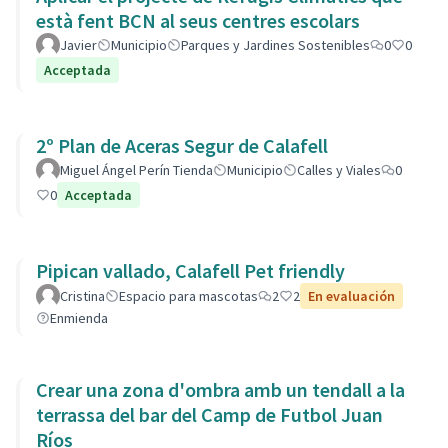
està fent BCN al seus centres escolars
Javier
Municipio
Parques y Jardines Sostenibles
0
0
Acceptada
2º Plan de Aceras Segur de Calafell
Miguel Ángel Perín Tienda
Municipio
Calles y Viales
0
0
Acceptada
Pipican vallado, Calafell Pet friendly
Cristina
Espacio para mascotas
2
2
En evaluación
Enmienda
Crear una zona d'ombra amb un tendall a la
terrassa del bar del Camp de Futbol Juan
Ríos