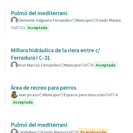
Pulmó del mediterrani.
Clemente Salguero Fernandez
Municipio
Fondo Marino
0
11
Acceptada
Millora hidràulica de la riera entre c/
Ferradura i C-31
Aron Marcos Fernandez
Municipio
0
0
Acceptada
Área de recreo para perros.
Juan picazo
Municipio
Espacio para mascotas
0
4
Acceptada
Pulmó del mediterrani.
Calafellenc
Fondo Marino
0
0
En evaluación