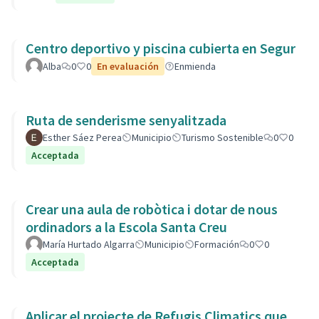
Centro deportivo y piscina cubierta en Segur
Alba
0
0
En evaluación
Enmienda
Ruta de senderisme senyalitzada
Esther Sáez Perea
Municipio
Turismo Sostenible
0
0
Acceptada
Crear una aula de robòtica i dotar de nous
ordinadors a la Escola Santa Creu
María Hurtado Algarra
Municipio
Formación
0
0
Acceptada
Aplicar el projecte de Refugis Climatics que