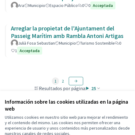
Ara
Municipio
Espacio Público
0
0
Acceptada
Arreglar la propietat de l'Ajuntament del
Passeig Marítim amb Rambla Antoni Artigas
Julià Fosa Sebastian
Municipio
Turismo Sostenible
0
1
Acceptada
1
2
Resultados por página:
25
Información sobre las cookies utilizadas en la página
web
Utilizamos cookies en nuestro sitio web para mejorar el rendimiento
Términos y condiciones de uso
y el contenido del mismo. Las cookies nos permiten ofrecer una
Configuración de cookies
experiencia de usuario y unos contenidos más personalizados desde
Decidim Calafell en X
Decidim Calafell en Facebook
Decidim Calafell en YouTube
Decidim Calafell en GitHub
nuestros canales de redes sociales.