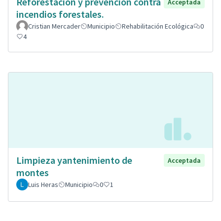
Reforestación y prevención contra
Acceptada
incendios forestales.
Cristian Mercader
Municipio
Rehabilitación Ecológica
0
4
Limpieza yantenimiento de
Acceptada
montes
Luis Heras
Municipio
0
1