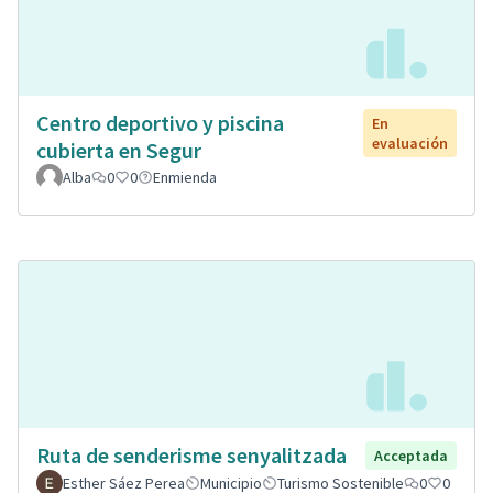
Centro deportivo y piscina
En
evaluación
cubierta en Segur
Alba
0
0
Enmienda
Ruta de senderisme senyalitzada
Acceptada
Esther Sáez Perea
Municipio
Turismo Sostenible
0
0