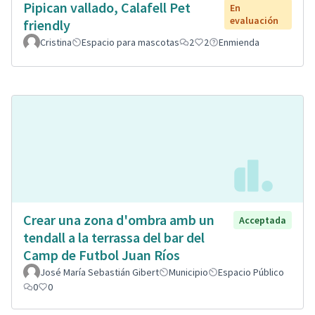
Pipican vallado, Calafell Pet
En
evaluación
friendly
Cristina
Espacio para mascotas
2
2
Enmienda
Crear una zona d'ombra amb un
Acceptada
tendall a la terrassa del bar del
Camp de Futbol Juan Ríos
José María Sebastián Gibert
Municipio
Espacio Público
0
0