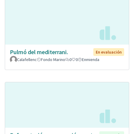
Pulmó del mediterrani.
En evaluación
Calafellenc
Fondo Marino
0
0
Enmienda