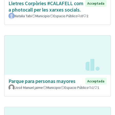
Lletres Corpòries #CALAFELL com
Acceptada
a photocall per les xarxes socials.
Natalia Tabi
Municipio
Espacio Público
0
2
Parque para personas mayores
Acceptada
José Manuel jaime
Municipio
Espacio Público
1
1