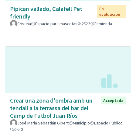
Pipican vallado, Calafell Pet
En
evaluación
friendly
Cristina
Espacio para mascotas
2
2
Enmienda
Crear una zona d'ombra amb un
Acceptada
tendall a la terrassa del bar del
Camp de Futbol Juan Ríos
José María Sebastián Gibert
Municipio
Espacio Público
0
0