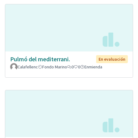
Pulmó del mediterrani.
En evaluación
Calafellenc
Fondo Marino
0
0
Enmienda