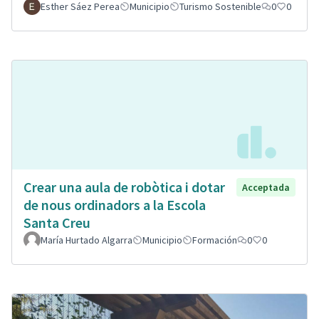
Esther Sáez Perea
Municipio
Turismo Sostenible
0
0
Crear una aula de robòtica i dotar
Acceptada
de nous ordinadors a la Escola
Santa Creu
María Hurtado Algarra
Municipio
Formación
0
0