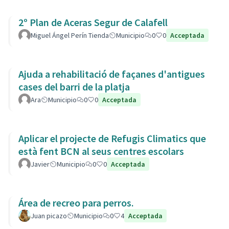
2º Plan de Aceras Segur de Calafell
Miguel Ángel Perín Tienda
Municipio
0
0
Acceptada
Ajuda a rehabilitació de façanes d'antigues
cases del barri de la platja
Ara
Municipio
0
0
Acceptada
Aplicar el projecte de Refugis Climatics que
està fent BCN al seus centres escolars
Javier
Municipio
0
0
Acceptada
Área de recreo para perros.
Juan picazo
Municipio
0
4
Acceptada