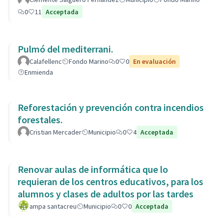
0
11
Acceptada
Pulmó del mediterrani.
Calafellenc
Fondo Marino
0
0
En evaluación
Enmienda
Reforestación y prevención contra incendios
forestales.
Cristian Mercader
Municipio
0
4
Acceptada
Renovar aulas de informática que lo
requieran de los centros educativos, para los
alumnos y clases de adultos por las tardes
ampa santacreu
Municipio
0
0
Acceptada