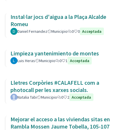
Instal·lar jocs d'aigua a la Plaça Alcalde
Romeu
Daniel Fernandez
Municipio
0
0
Acceptada
Limpieza yantenimiento de montes
Luis Heras
Municipio
0
1
Acceptada
Lletres Corpòries #CALAFELL com a
photocall per les xarxes socials.
Natalia Tabi
Municipio
0
2
Acceptada
Mejorar el acceso a las viviendas sitas en
Rambla Mossen Jaume Tobella, 105-107