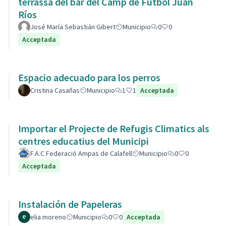
terrassa del bar del Camp de Futbol Juan
Ríos
José María Sebastián Gibert
Municipio
0
0
Acceptada
Espacio adecuado para los perros
Cristina Casañas
Municipio
1
1
Acceptada
Importar el Projecte de Refugis Climatics als
centres educatius del Municipi
F.A.C Federació Ampas de Calafell
Municipio
0
0
Acceptada
Instalación de Papeleras
elia moreno
Municipio
0
0
Acceptada