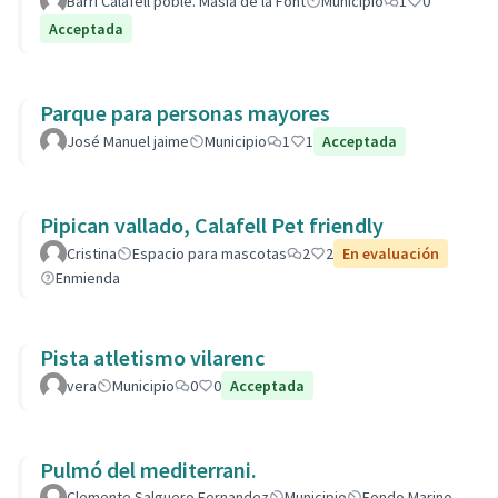
barri.
Barri Calafell poble. Masia de la Font
Municipio
1
0
Acceptada
Parque para personas mayores
José Manuel jaime
Municipio
1
1
Acceptada
Pipican vallado, Calafell Pet friendly
Cristina
Espacio para mascotas
2
2
En evaluación
Enmienda
Pista atletismo vilarenc
vera
Municipio
0
0
Acceptada
Pulmó del mediterrani.
Clemente Salguero Fernandez
Municipio
Fondo Marino