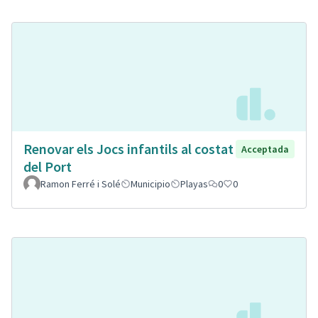
Renovar els Jocs infantils al costat
Acceptada
del Port
Ramon Ferré i Solé
Municipio
Playas
0
0