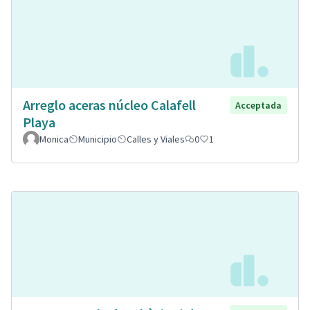
Arreglo aceras núcleo Calafell
Acceptada
Playa
Monica
Municipio
Calles y Viales
0
1