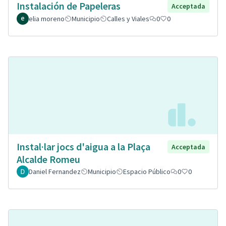
Instalación de Papeleras
Acceptada
elia moreno
Municipio
Calles y Viales
0
0
Instal·lar jocs d'aigua a la Plaça
Acceptada
Alcalde Romeu
Daniel Fernandez
Municipio
Espacio Público
0
0