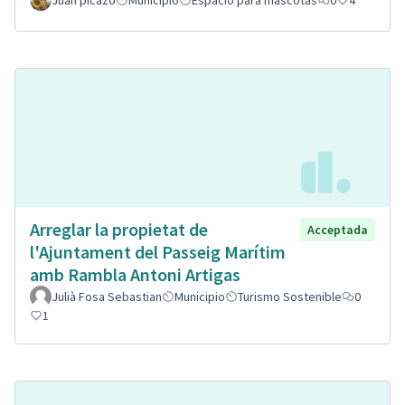
Juan picazo
Municipio
Espacio para mascotas
0
4
Arreglar la propietat de
Acceptada
l'Ajuntament del Passeig Marítim
amb Rambla Antoni Artigas
Julià Fosa Sebastian
Municipio
Turismo Sostenible
0
1