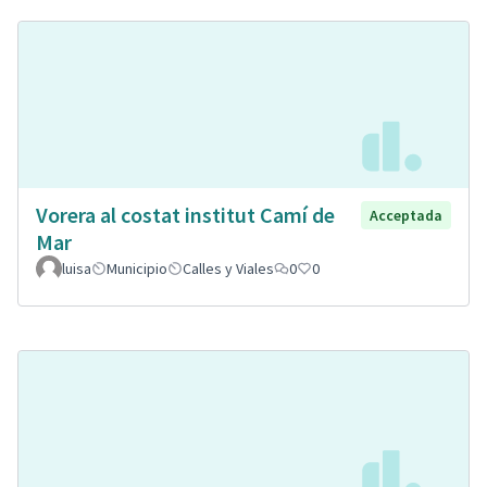
Vorera al costat institut Camí de
Acceptada
Mar
luisa
Municipio
Calles y Viales
0
0