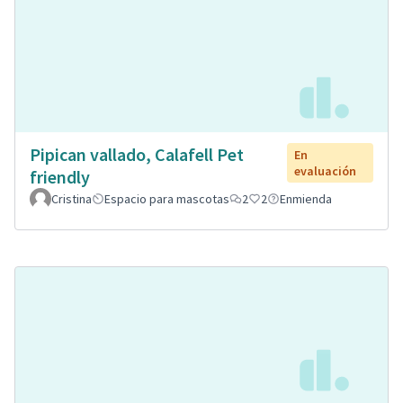
Pipican vallado, Calafell Pet
En
evaluación
friendly
Cristina
Espacio para mascotas
2
2
Enmienda