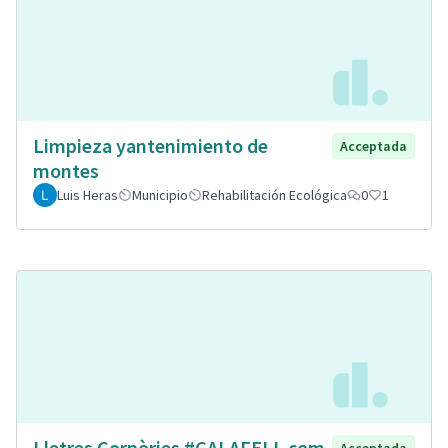
Limpieza yantenimiento de
Acceptada
montes
Luis Heras
Municipio
Rehabilitación Ecológica
0
1
Lletres Corpòries #CALAFELL com