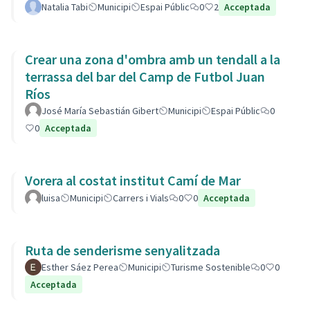
Natalia Tabi
Municipi
Espai Públic
0
2
Acceptada
Crear una zona d'ombra amb un tendall a la
terrassa del bar del Camp de Futbol Juan
Ríos
José María Sebastián Gibert
Municipi
Espai Públic
0
0
Acceptada
Vorera al costat institut Camí de Mar
luisa
Municipi
Carrers i Vials
0
0
Acceptada
Ruta de senderisme senyalitzada
Esther Sáez Perea
Municipi
Turisme Sostenible
0
0
Acceptada