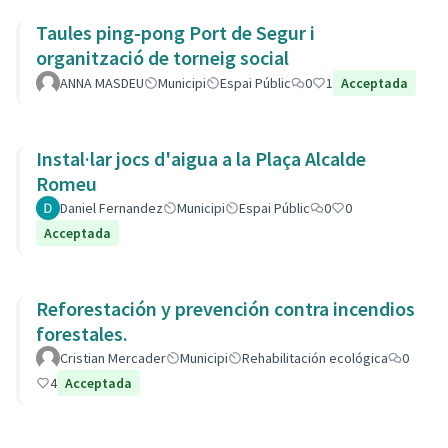
Taules ping-pong Port de Segur i
organització de torneig social
ANNA MASDEU
Municipi
Espai Públic
0
1
Acceptada
Instal·lar jocs d'aigua a la Plaça Alcalde
Romeu
Daniel Fernandez
Municipi
Espai Públic
0
0
Acceptada
Reforestación y prevención contra incendios
forestales.
Cristian Mercader
Municipi
Rehabilitación ecológica
0
4
Acceptada