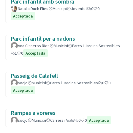
Parc infantil amb sombra
Natalia Duch Elies
Municipi
Joventut
0
0
Acceptada
Parc infantil per a nadons
Ana Cisneros Rios
Municipi
Parcs i Jardins Sostenibles
1
0
Acceptada
Passeig de Calafell
socjo
Municipi
Parcs i Jardins Sostenibles
0
0
Acceptada
Rampes a voreres
socjo
Municipi
Carrers i Vials
0
0
Acceptada