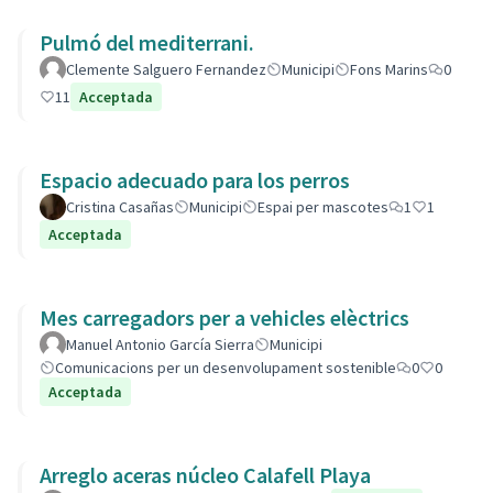
Pulmó del mediterrani.
Clemente Salguero Fernandez
Municipi
Fons Marins
0
11
Acceptada
Espacio adecuado para los perros
Cristina Casañas
Municipi
Espai per mascotes
1
1
Acceptada
Mes carregadors per a vehicles elèctrics
Manuel Antonio García Sierra
Municipi
Comunicacions per un desenvolupament sostenible
0
0
Acceptada
Arreglo aceras núcleo Calafell Playa