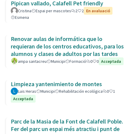
Pipican vallado, Calafell Pet friendly
Cristina
Espai per mascotes
2
2
En avaluació
Esmena
Renovar aulas de informática que lo
requieran de los centros educativos, para los
alumnos y clases de adultos por las tardes
ampa santacreu
Municipi
Formació
0
0
Acceptada
Limpieza yantenimiento de montes
Luis Heras
Municipi
Rehabilitación ecológica
0
1
Acceptada
Parc de la Masia de la Font de Calafell Poble.
Fer del parc un espai més atractiu i punt de