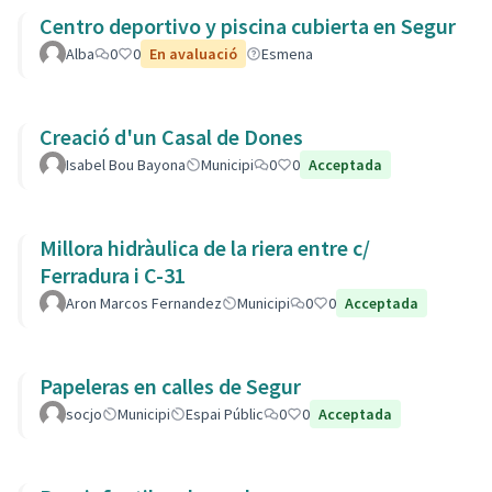
Centro deportivo y piscina cubierta en Segur
Alba
0
0
En avaluació
Esmena
Creació d'un Casal de Dones
Isabel Bou Bayona
Municipi
0
0
Acceptada
Millora hidràulica de la riera entre c/
Ferradura i C-31
Aron Marcos Fernandez
Municipi
0
0
Acceptada
Papeleras en calles de Segur
socjo
Municipi
Espai Públic
0
0
Acceptada