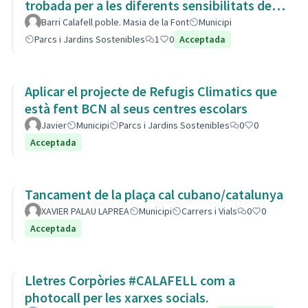
trobada per a les diferents sensibilitats del
barri.
Barri Calafell poble. Masia de la Font
Municipi
Parcs i Jardins Sostenibles
1
0
Acceptada
Aplicar el projecte de Refugis Climatics que
està fent BCN al seus centres escolars
Javier
Municipi
Parcs i Jardins Sostenibles
0
0
Acceptada
Tancament de la plaça cal cubano/catalunya
XAVIER PALAU LAPREA
Municipi
Carrers i Vials
0
0
Acceptada
Lletres Corpòries #CALAFELL com a
photocall per les xarxes socials.