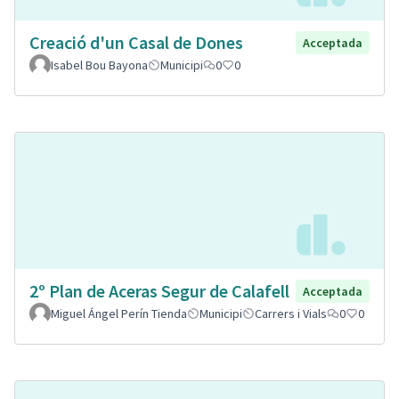
Creació d'un Casal de Dones
Acceptada
Isabel Bou Bayona
Municipi
0
0
2º Plan de Aceras Segur de Calafell
Acceptada
Miguel Ángel Perín Tienda
Municipi
Carrers i Vials
0
0