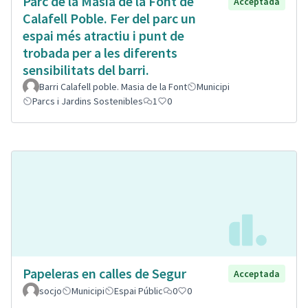
Parc de la Masia de la Font de
Acceptada
Calafell Poble. Fer del parc un
espai més atractiu i punt de
trobada per a les diferents
sensibilitats del barri.
Barri Calafell poble. Masia de la Font
Municipi
Parcs i Jardins Sostenibles
1
0
Papeleras en calles de Segur
Acceptada
socjo
Municipi
Espai Públic
0
0