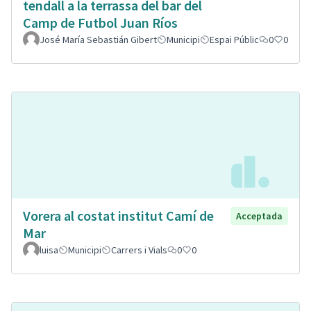
tendall a la terrassa del bar del
Camp de Futbol Juan Ríos
José María Sebastián Gibert
Municipi
Espai Públic
0
0
Vorera al costat institut Camí de
Acceptada
Mar
luisa
Municipi
Carrers i Vials
0
0