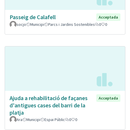
Passeig de Calafell
Acceptada
socjo
Municipi
Parcs i Jardins Sostenibles
0
0
Ajuda a rehabilitació de façanes
Acceptada
d'antigues cases del barri de la
platja
Ara
Municipi
Espai Públic
0
0