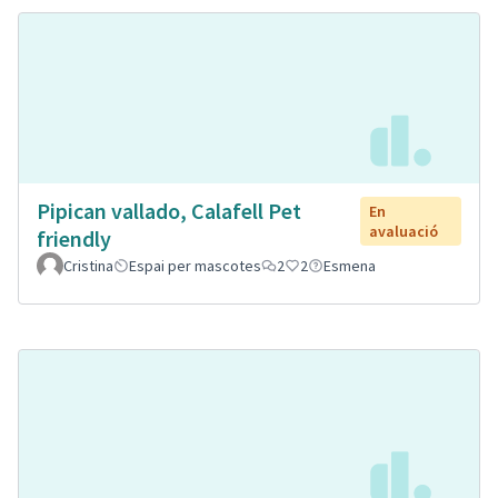
Pipican vallado, Calafell Pet
En
avaluació
friendly
Cristina
Espai per mascotes
2
2
Esmena