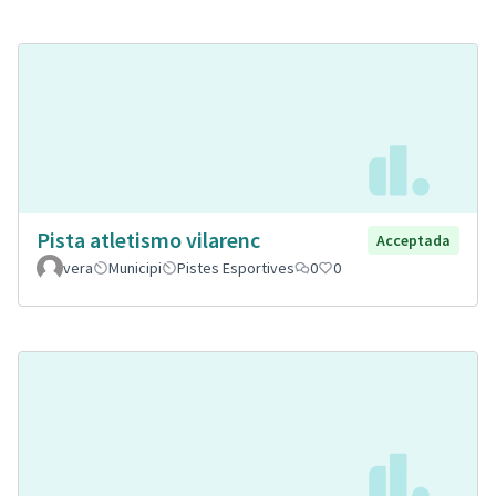
Pista atletismo vilarenc
Acceptada
vera
Municipi
Pistes Esportives
0
0