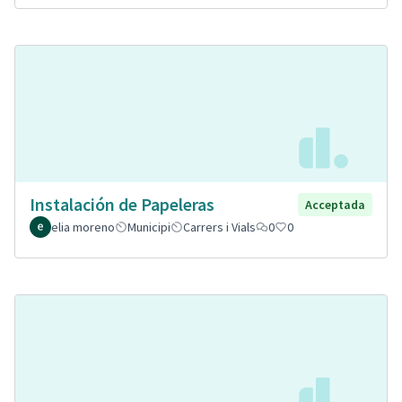
Instalación de Papeleras
Acceptada
elia moreno
Municipi
Carrers i Vials
0
0