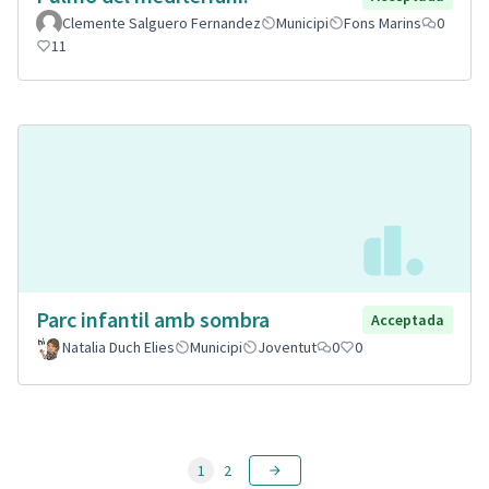
Clemente Salguero Fernandez
Municipi
Fons Marins
0
11
Parc infantil amb sombra
Acceptada
Natalia Duch Elies
Municipi
Joventut
0
0
1
2