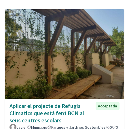
Aplicar el projecte de Refugis
Acceptada
Climatics que està fent BCN al
seus centres escolars
Javier
Municipio
Parques y Jardines Sostenibles
0
0