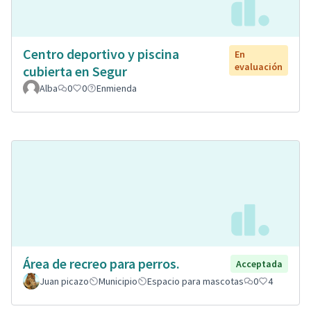
Centro deportivo y piscina
En
evaluación
cubierta en Segur
Alba
0
0
Enmienda
Área de recreo para perros.
Acceptada
Juan picazo
Municipio
Espacio para mascotas
0
4