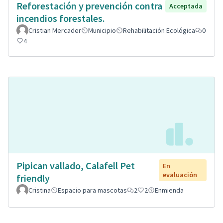
Reforestación y prevención contra
Acceptada
incendios forestales.
Cristian Mercader
Municipio
Rehabilitación Ecológica
0
4
Pipican vallado, Calafell Pet
En
evaluación
friendly
Cristina
Espacio para mascotas
2
2
Enmienda