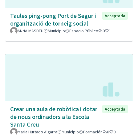
Taules ping-pong Port de Segur i
Acceptada
organització de torneig social
ANNA MASDEU
Municipio
Espacio Público
0
1
Crear una aula de robòtica i dotar
Acceptada
de nous ordinadors a la Escola
Santa Creu
María Hurtado Algarra
Municipio
Formación
0
0