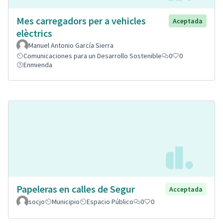
Mes carregadors per a vehicles
Aceptada
elèctrics
Manuel Antonio García Sierra
Comunicaciones para un Desarrollo Sostenible
0
0
Enmienda
Papeleras en calles de Segur
Acceptada
socjo
Municipio
Espacio Público
0
0