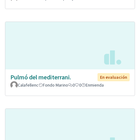
Pulmó del mediterrani.
En evaluación
Calafellenc
Fondo Marino
0
0
Enmienda