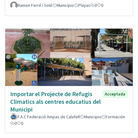
Ramon Ferré i Solé
Municipio
Playas
0
0
Importar el Projecte de Refugis
Acceptada
Climatics als centres educatius del
Municipi
F.A.C Federació Ampas de Calafell
Municipio
Formación
0
0