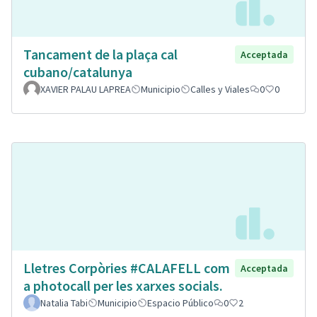
Tancament de la plaça cal
Acceptada
cubano/catalunya
XAVIER PALAU LAPREA
Municipio
Calles y Viales
0
0
Lletres Corpòries #CALAFELL com
Acceptada
a photocall per les xarxes socials.
Natalia Tabi
Municipio
Espacio Público
0
2