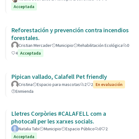
Acceptada
Reforestación y prevención contra incendios
forestales.
Cristian Mercader
Municipio
Rehabilitación Ecológica
0
4
Acceptada
Pipican vallado, Calafell Pet friendly
Cristina
Espacio para mascotas
2
2
En evaluación
Enmienda
Lletres Corpòries #CALAFELL com a
photocall per les xarxes socials.
Natalia Tabi
Municipio
Espacio Público
0
2
Acceptada