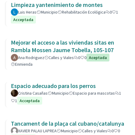
Limpieza yantenimiento de montes
Luis Heras
Municipio
Rehabilitación Ecológica
0
1
Acceptada
Mejorar el acceso a las viviendas sitas en
Rambla Mossen Jaume Tobella, 105-107
Ana Rodriguez
Calles y Viales
0
0
Aceptada
Enmienda
Espacio adecuado para los perros
Cristina Casañas
Municipio
Espacio para mascotas
1
1
Acceptada
Tancament de la plaça cal cubano/catalunya
XAVIER PALAU LAPREA
Municipio
Calles y Viales
0
0