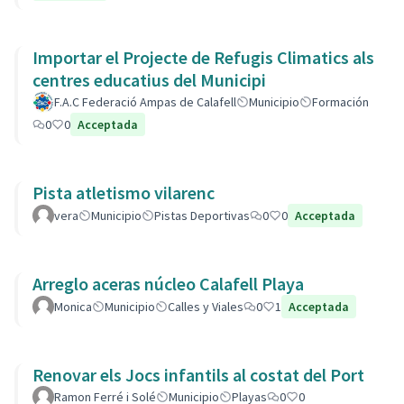
Importar el Projecte de Refugis Climatics als
centres educatius del Municipi
F.A.C Federació Ampas de Calafell
Municipio
Formación
0
0
Acceptada
Pista atletismo vilarenc
vera
Municipio
Pistas Deportivas
0
0
Acceptada
Arreglo aceras núcleo Calafell Playa
Monica
Municipio
Calles y Viales
0
1
Acceptada
Renovar els Jocs infantils al costat del Port
Ramon Ferré i Solé
Municipio
Playas
0
0