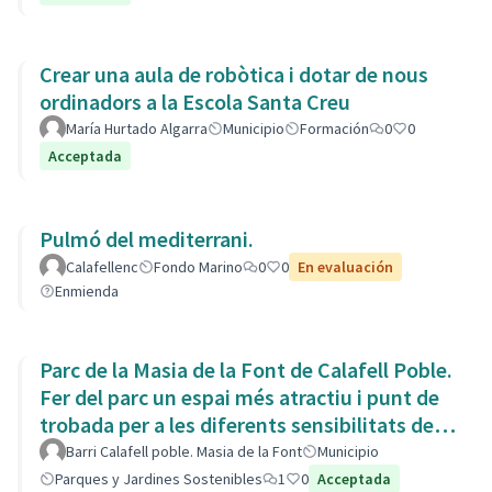
Crear una aula de robòtica i dotar de nous
ordinadors a la Escola Santa Creu
María Hurtado Algarra
Municipio
Formación
0
0
Acceptada
Pulmó del mediterrani.
Calafellenc
Fondo Marino
0
0
En evaluación
Enmienda
Parc de la Masia de la Font de Calafell Poble.
Fer del parc un espai més atractiu i punt de
trobada per a les diferents sensibilitats del
barri.
Barri Calafell poble. Masia de la Font
Municipio
Parques y Jardines Sostenibles
1
0
Acceptada