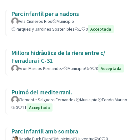
Parc infantil per a nadons
Ana Cisneros Rios
Municipio
Parques y Jardines Sostenibles
1
0
Acceptada
Millora hidràulica de la riera entre c/
Ferradura i C-31
Aron Marcos Fernandez
Municipio
0
0
Acceptada
Pulmó del mediterrani.
Clemente Salguero Fernandez
Municipio
Fondo Marino
0
11
Acceptada
Parc infantil amb sombra
Natalia Duch Elies
Municipio
Juventud
0
0