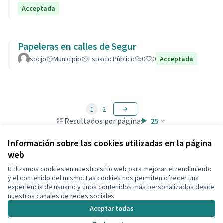
Acceptada
Papeleras en calles de Segur
socjo
Municipio
Espacio Público
0
0
Acceptada
1
2
Resultados por página:
25
Información sobre las cookies utilizadas en la página
web
Utilizamos cookies en nuestro sitio web para mejorar el rendimiento
Términos y condiciones de uso
y el contenido del mismo. Las cookies nos permiten ofrecer una
Configuración de cookies
experiencia de usuario y unos contenidos más personalizados desde
Decidim Calafell en X
Decidim Calafell en Facebook
Decidim Calafell en YouTube
Decidim Calafell en GitHub
nuestros canales de redes sociales.
(Enlace externo)
(Enlace externo)
(Enlace externo)
(Enlace externo)
Aceptar todas