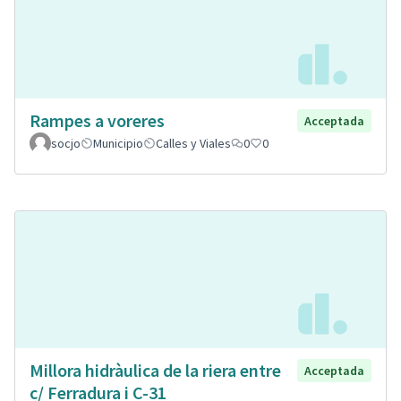
Rampes a voreres
Acceptada
socjo
Municipio
Calles y Viales
0
0
Millora hidràulica de la riera entre
Acceptada
c/ Ferradura i C-31