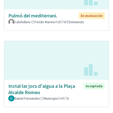
Pulmó del mediterrani.
En evaluación
Calafellenc
Fondo Marino
0
0
Enmienda
Instal·lar jocs d'aigua a la Plaça
Acceptada
Alcalde Romeu
Daniel Fernandez
Municipio
0
0