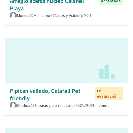
Arreglo aceras núcleo Calafell
Acceptada
Playa
Monica
Municipio
Calles y Viales
0
1
Pipican vallado, Calafell Pet
En
evaluación
friendly
Cristina
Espacio para mascotas
2
2
Enmienda