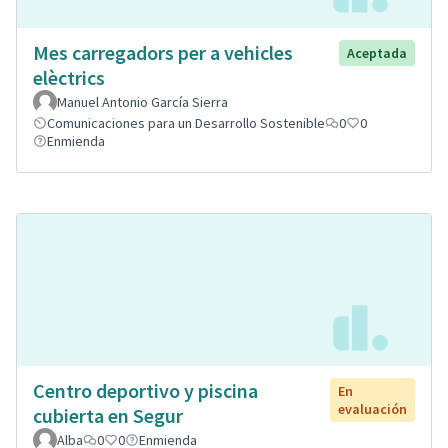
Mes carregadors per a vehicles
Aceptada
elèctrics
Manuel Antonio García Sierra
Comunicaciones para un Desarrollo Sostenible
0
0
Enmienda
Centro deportivo y piscina
En
evaluación
cubierta en Segur
Alba
0
0
Enmienda