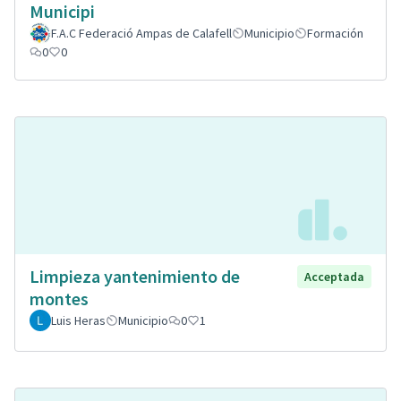
Municipi
F.A.C Federació Ampas de Calafell
Municipio
Formación
0
0
Limpieza yantenimiento de
Acceptada
montes
Luis Heras
Municipio
0
1