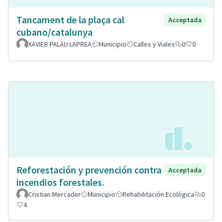
Tancament de la plaça cal
Acceptada
cubano/catalunya
XAVIER PALAU LAPREA
Municipio
Calles y Viales
0
0
Reforestación y prevención contra
Acceptada
incendios forestales.
Cristian Mercader
Municipio
Rehabilitación Ecológica
0
4