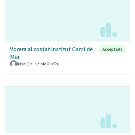
Vorera al costat institut Camí de
Acceptada
Mar
luisa
Municipio
0
0