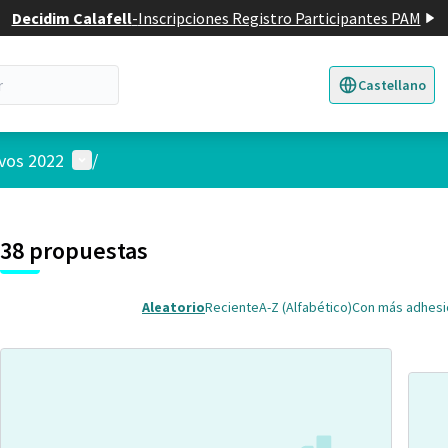
Decidim Calafell
-
Inscripciones Registro Participantes PAM
Castellano
Triar la llengua
E
Menú de usuario
ivos 2022
/
 el mapa
nte elemento es un mapa que presenta los componentes de esta pág
38 propuestas
Aleatorio
Reciente
A-Z (Alfabético)
Con más adhes