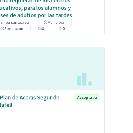
e lo requieran de los centros
ucativos, para los alumnos y
ases de adultos por las tardes
ampa santacreu
Municipio
Formación
0
0
 Plan de Aceras Segur de
Acceptada
lafell