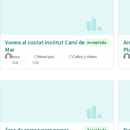
Vorera al costat institut Camí de
Ar
Acceptada
Mar
Pl
luisa
Municipio
Calles y Viales
0
0
Área de recreo para perros.
Pu
Acceptada