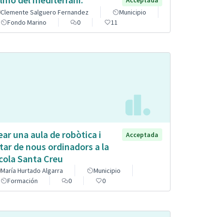
Clemente Salguero Fernandez
Municipio
Fondo Marino
0
11
ear una aula de robòtica i
Acceptada
tar de nous ordinadors a la
cola Santa Creu
María Hurtado Algarra
Municipio
Formación
0
0