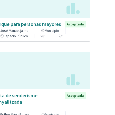
rque para personas mayores
Acceptada
José Manuel jaime
Municipio
Espacio Público
1
1
ta de senderisme
Acceptada
nyalitzada
Esther Sáez Perea
Municipio