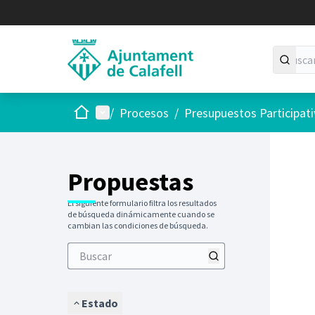
Inicio
Menú principal
/
Procesos
/
Presupuestos Participat
Saltar
El siguie
+
−
Propuestas
El siguiente formulario filtra los resultados
de búsqueda dinámicamente cuando se
cambian las condiciones de búsqueda.
Estado