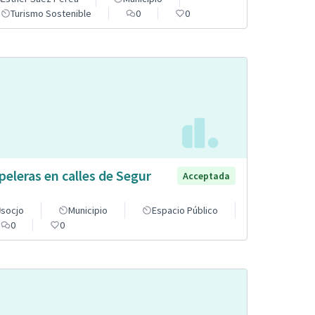
Turismo Sostenible
0
0
peleras en calles de Segur
Acceptada
socjo
Municipio
Espacio Público
0
0