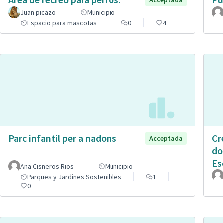
Juan picazo
Municipio
Espacio para mascotas
0
4
Parc infantil per a nadons
Cr
Acceptada
do
Es
Ana Cisneros Rios
Municipio
Parques y Jardines Sostenibles
1
0