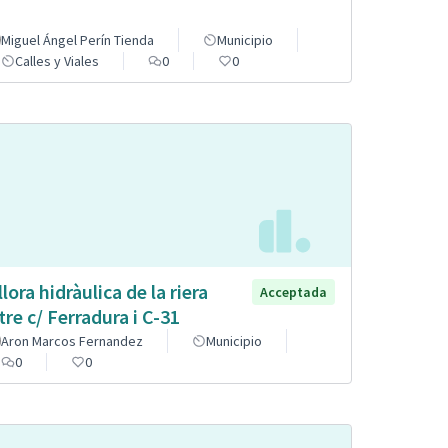
Miguel Ángel Perín Tienda
Municipio
Calles y Viales
0
0
llora hidràulica de la riera
Acceptada
tre c/ Ferradura i C-31
Aron Marcos Fernandez
Municipio
0
0