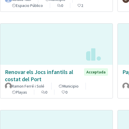
Espacio Público
0
2
Renovar els Jocs infantils al
Pa
Acceptada
costat del Port
Ramon Ferré i Solé
Municipio
Playas
0
0