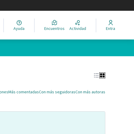
legir el idioma
Ayuda
Encuentros
Actividad
Entra
Leaflet
|
©
HERE maps
ina como puntos en el mapa. El elemento se puede utilizar con un 
iones
Más comentadas
Con más seguidoras
Con más autoras