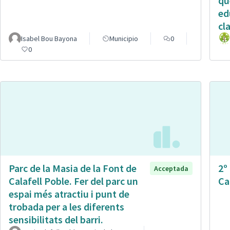
qu
ed
cl
Isabel Bou Bayona
Municipio
0
0
Parc de la Masia de la Font de
2º
Acceptada
Calafell Poble. Fer del parc un
Ca
espai més atractiu i punt de
trobada per a les diferents
sensibilitats del barri.