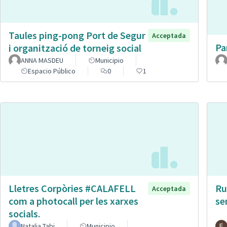
Taules ping-pong Port de Segur
Acceptada
Pa
i organització de torneig social
ANNA MASDEU
Municipio
Espacio Público
0
1
Lletres Corpòries #CALAFELL
Ru
Acceptada
com a photocall per les xarxes
se
socials.
Natalia Tabi
Municipio