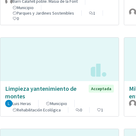
Barri Calafell poble. Masia de la Font
Municipio
Parques y Jardines Sostenibles
1
0
Limpieza yantenimiento de
Mi
Acceptada
montes
en
Luis Heras
Municipio
Rehabilitación Ecológica
0
1