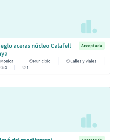
reglo aceras núcleo Calafell
Acceptada
aya
Monica
Municipio
Calles y Viales
0
1
lmó del mediterrani.
Acceptada