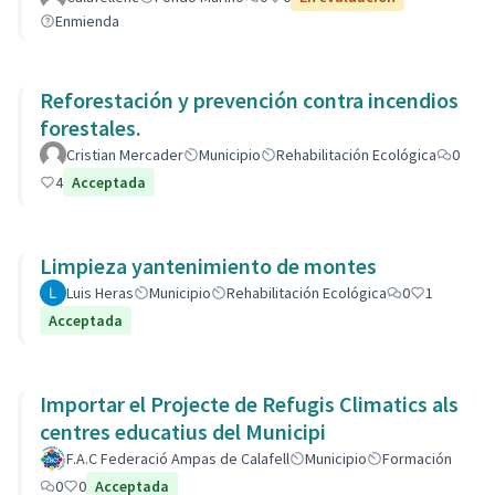
Enmienda
Reforestación y prevención contra incendios
forestales.
Cristian Mercader
Municipio
Rehabilitación Ecológica
0
4
Acceptada
Limpieza yantenimiento de montes
Luis Heras
Municipio
Rehabilitación Ecológica
0
1
Acceptada
Importar el Projecte de Refugis Climatics als
centres educatius del Municipi
F.A.C Federació Ampas de Calafell
Municipio
Formación
0
0
Acceptada