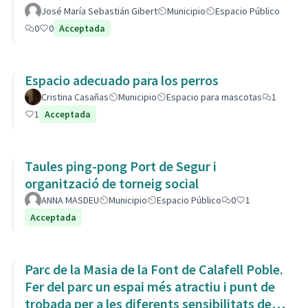
José María Sebastián Gibert
Municipio
Espacio Público
0
0
Acceptada
Espacio adecuado para los perros
Cristina Casañas
Municipio
Espacio para mascotas
1
1
Acceptada
Taules ping-pong Port de Segur i
organització de torneig social
ANNA MASDEU
Municipio
Espacio Público
0
1
Acceptada
Parc de la Masia de la Font de Calafell Poble.
Fer del parc un espai més atractiu i punt de
trobada per a les diferents sensibilitats del