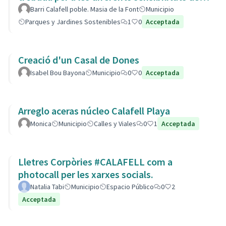
barri.
Barri Calafell poble. Masia de la Font
Municipio
Parques y Jardines Sostenibles
1
0
Acceptada
Creació d'un Casal de Dones
Isabel Bou Bayona
Municipio
0
0
Acceptada
Arreglo aceras núcleo Calafell Playa
Monica
Municipio
Calles y Viales
0
1
Acceptada
Lletres Corpòries #CALAFELL com a
photocall per les xarxes socials.
Natalia Tabi
Municipio
Espacio Público
0
2
Acceptada