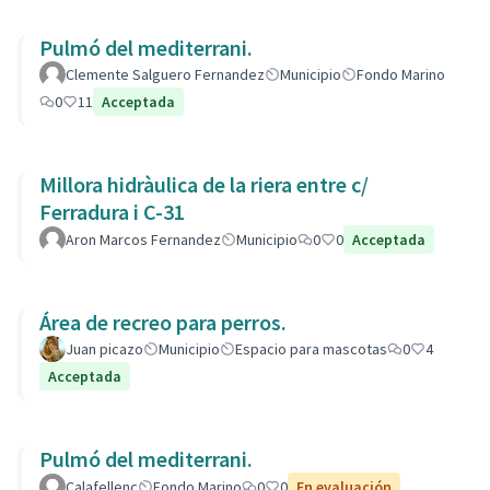
Pulmó del mediterrani.
Clemente Salguero Fernandez
Municipio
Fondo Marino
0
11
Acceptada
Millora hidràulica de la riera entre c/
Ferradura i C-31
Aron Marcos Fernandez
Municipio
0
0
Acceptada
Área de recreo para perros.
Juan picazo
Municipio
Espacio para mascotas
0
4
Acceptada
Pulmó del mediterrani.
Calafellenc
Fondo Marino
0
0
En evaluación