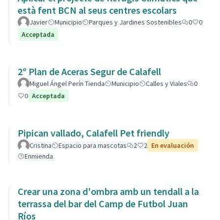
està fent BCN al seus centres escolars
Javier
Municipio
Parques y Jardines Sostenibles
0
0
Acceptada
2º Plan de Aceras Segur de Calafell
Miguel Ángel Perín Tienda
Municipio
Calles y Viales
0
0
Acceptada
Pipican vallado, Calafell Pet friendly
Cristina
Espacio para mascotas
2
2
En evaluación
Enmienda
Crear una zona d'ombra amb un tendall a la
terrassa del bar del Camp de Futbol Juan
Ríos