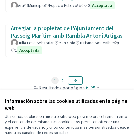
Ara
Municipio
Espacio Público
0
0
Acceptada
Arreglar la propietat de l'Ajuntament del
Passeig Marítim amb Rambla Antoni Artigas
Julià Fosa Sebastian
Municipio
Turismo Sostenible
0
1
Acceptada
1
2
Resultados por página:
25
Información sobre las cookies utilizadas en la página
web
Utilizamos cookies en nuestro sitio web para mejorar el rendimiento
Términos y condiciones de uso
y el contenido del mismo. Las cookies nos permiten ofrecer una
Configuración de cookies
experiencia de usuario y unos contenidos más personalizados desde
Decidim Calafell en X
Decidim Calafell en Facebook
Decidim Calafell en YouTube
Decidim Calafell en GitHub
nuestros canales de redes sociales.