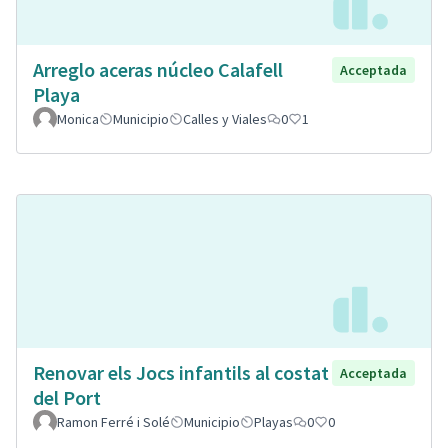
Arreglo aceras núcleo Calafell
Acceptada
Playa
Monica
Municipio
Calles y Viales
0
1
Renovar els Jocs infantils al costat
Acceptada
del Port
Ramon Ferré i Solé
Municipio
Playas
0
0