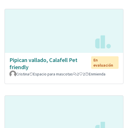
Pipican vallado, Calafell Pet
En
evaluación
friendly
Cristina
Espacio para mascotas
2
2
Enmienda