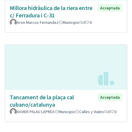
Millora hidràulica de la riera entre
Acceptada
c/ Ferradura i C-31
Aron Marcos Fernandez
Municipio
0
0
Tancament de la plaça cal
Acceptada
cubano/catalunya
XAVIER PALAU LAPREA
Municipio
Calles y Viales
0
0