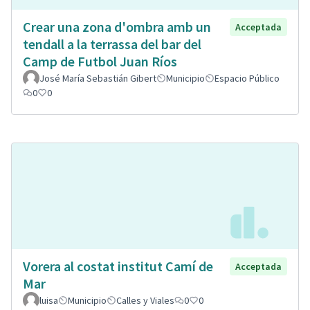
Crear una zona d'ombra amb un
Acceptada
tendall a la terrassa del bar del
Camp de Futbol Juan Ríos
José María Sebastián Gibert
Municipio
Espacio Público
0
0
Vorera al costat institut Camí de
Acceptada
Mar
luisa
Municipio
Calles y Viales
0
0