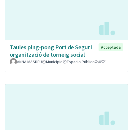
Taules ping-pong Port de Segur i
Acceptada
organització de torneig social
ANNA MASDEU
Municipio
Espacio Público
0
1