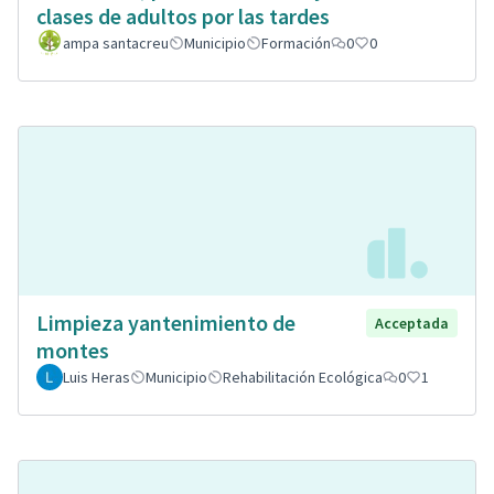
clases de adultos por las tardes
ampa santacreu
Municipio
Formación
0
0
Limpieza yantenimiento de
Acceptada
montes
Luis Heras
Municipio
Rehabilitación Ecológica
0
1