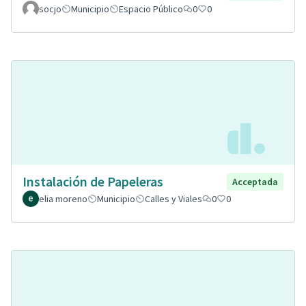
socjo
Municipio
Espacio Público
0
0
Instalación de Papeleras
Acceptada
elia moreno
Municipio
Calles y Viales
0
0