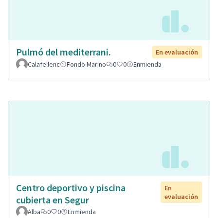
Pulmó del mediterrani.
En evaluación
Calafellenc
Fondo Marino
0
0
Enmienda
Centro deportivo y piscina
En
evaluación
cubierta en Segur
Alba
0
0
Enmienda