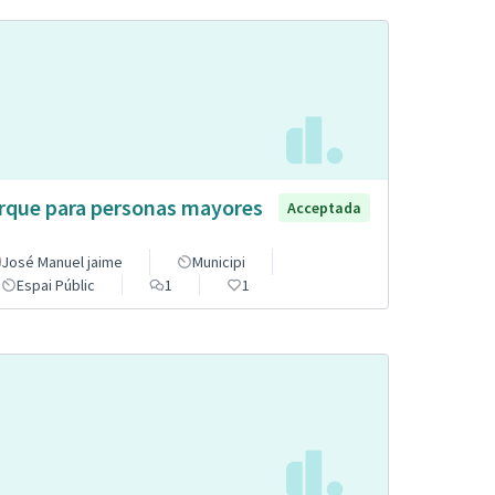
rque para personas mayores
Acceptada
José Manuel jaime
Municipi
Espai Públic
1
1