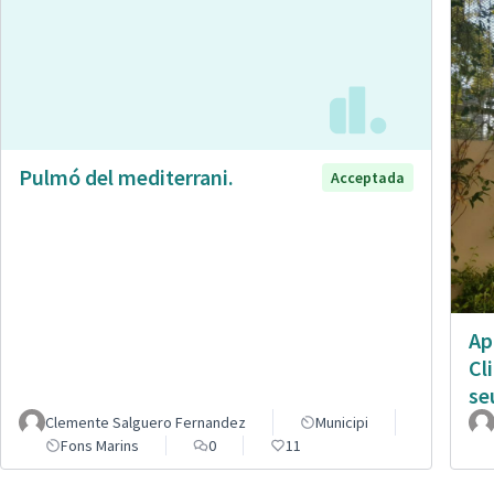
Pulmó del mediterrani.
Acceptada
Ap
Cl
se
Clemente Salguero Fernandez
Municipi
Fons Marins
0
11