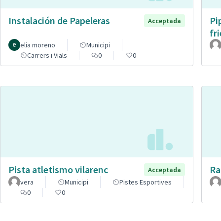
Instalación de Papeleras
Pi
Acceptada
fr
elia moreno
Municipi
Carrers i Vials
0
0
Pista atletismo vilarenc
Ra
Acceptada
vera
Municipi
Pistes Esportives
0
0