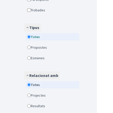
Trobades
Tipus
Totes
Propostes
Esmenes
Relacionat amb
Totes
Projectes
Resultats