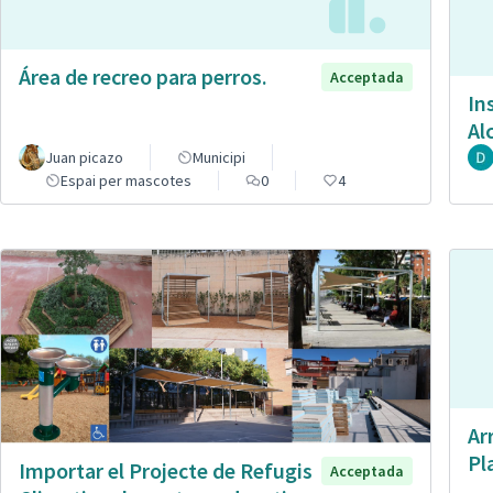
Área de recreo para perros.
Acceptada
In
Al
Juan picazo
Municipi
Espai per mascotes
0
4
Ar
Pl
Importar el Projecte de Refugis
Acceptada