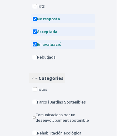
Tots
No resposta
Acceptada
En avaluació
Rebutjada
~ Categories
Totes
Parcs i Jardins Sostenibles
Comunicacions per un
desenvolupament sostenible
Rehabilitación ecológica