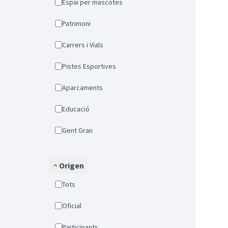
Espai per mascotes
Patrimoni
Carrers i Vials
Pistes Esportives
Aparcaments
Educació
Gent Gran
Origen
Tots
Oficial
Participants