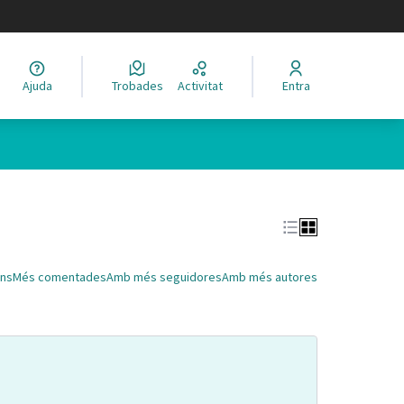
legir el idioma
Ajuda
Trobades
Activitat
Entra
Leaflet
|
©
HERE maps
 com a punts al mapa. L'element es pot fer servir amb un lector 
ns
Més comentades
Amb més seguidores
Amb més autores