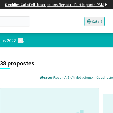
Decidim Calafell
-
Inscripcions Registre Participants PAM
Català
Triar la llengua
E
Menú d'usuari
tius 2022
/
 el mapa
t element és un mapa que presenta els components d'aquesta pàgina
38 propostes
Aleatori
Recent
A-Z (Alfabètic)
Amb més adhesio