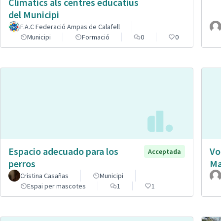
Climatics als centres educatius
del Municipi
F.A.C Federació Ampas de Calafell
Municipi
Formació
0
0
Espacio adecuado para los
Vo
Acceptada
perros
Ma
Cristina Casañas
Municipi
Espai per mascotes
1
1