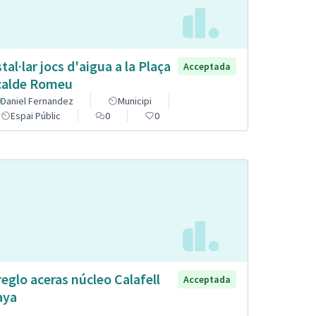
stal·lar jocs d'aigua a la Plaça
Acceptada
calde Romeu
Daniel Fernandez
Municipi
Espai Públic
0
0
reglo aceras núcleo Calafell
Acceptada
aya