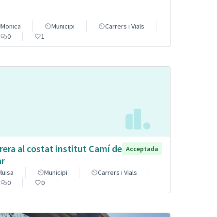
Monica
Municipi
Carrers i Vials
0
1
rera al costat institut Camí de
Acceptada
r
luisa
Municipi
Carrers i Vials
0
0