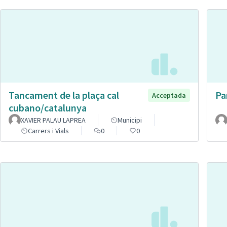
Tancament de la plaça cal
Pa
Acceptada
cubano/catalunya
XAVIER PALAU LAPREA
Municipi
Carrers i Vials
0
0