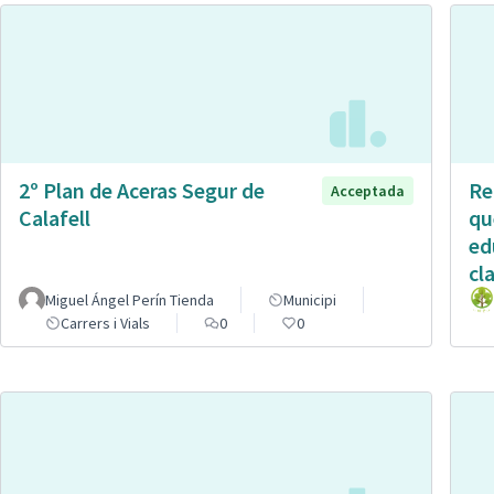
2º Plan de Aceras Segur de
Re
Acceptada
Calafell
qu
ed
cl
Miguel Ángel Perín Tienda
Municipi
Carrers i Vials
0
0