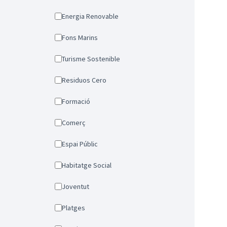
Energia Renovable
Fons Marins
Turisme Sostenible
Residuos Cero
Formació
Comerç
Espai Públic
Habitatge Social
Joventut
Platges