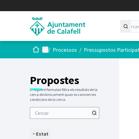
Inici
Menú principal
/
Processos
/
Pressupostos Participa
Saltar
El següen
+
−
Propostes
El següent formulari filtra els resultats de la
cerca dinàmicament quan es canvien les
condicions de la cerca.
Estat