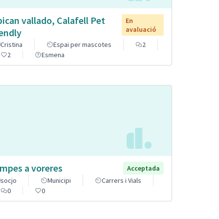
pican vallado, Calafell Pet
En
avaluació
iendly
Cristina
Espai per mascotes
2
2
Esmena
mpes a voreres
Acceptada
socjo
Municipi
Carrers i Vials
0
0