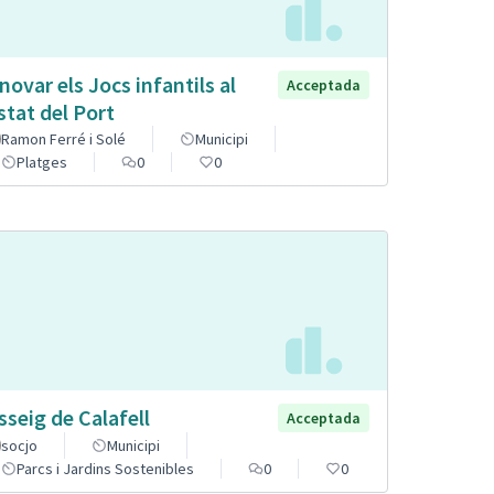
novar els Jocs infantils al
Acceptada
stat del Port
Ramon Ferré i Solé
Municipi
Platges
0
0
sseig de Calafell
Acceptada
socjo
Municipi
Parcs i Jardins Sostenibles
0
0