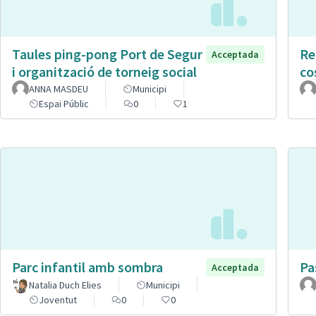
Taules ping-pong Port de Segur
Re
Acceptada
i organització de torneig social
co
ANNA MASDEU
Municipi
Espai Públic
0
1
Parc infantil amb sombra
Pa
Acceptada
Natalia Duch Elies
Municipi
Joventut
0
0