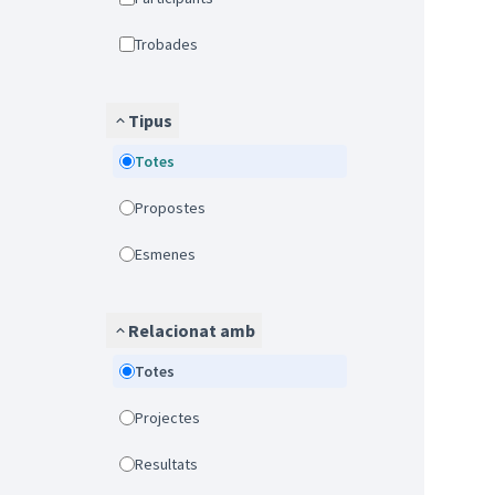
Trobades
Tipus
Totes
Propostes
Esmenes
Relacionat amb
Totes
Projectes
Resultats