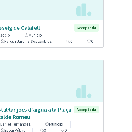
sseig de Calafell
Acceptada
socjo
Municipi
Parcs i Jardins Sostenibles
0
0
stal·lar jocs d'aigua a la Plaça
Acceptada
calde Romeu
Daniel Fernandez
Municipi
Espai Públic
0
0