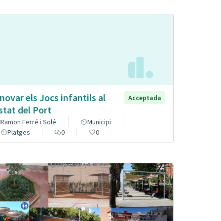
novar els Jocs infantils al
Acceptada
stat del Port
Ramon Ferré i Solé
Municipi
Platges
0
0