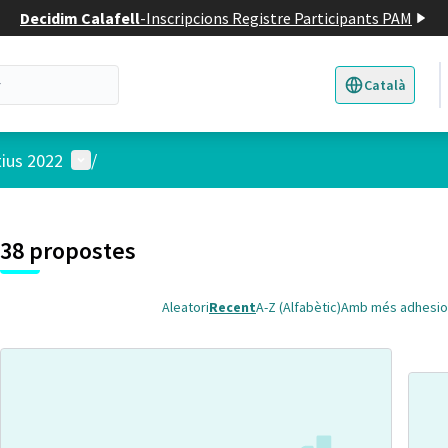
Decidim Calafell
-
Inscripcions Registre Participants PAM
Català
Triar la llengua
E
Menú d'usuari
tius 2022
/
 el mapa
t element és un mapa que presenta els components d'aquesta pàgina
38 propostes
Aleatori
Recent
A-Z (Alfabètic)
Amb més adhesio