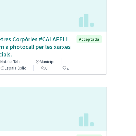
etres Corpòries #CALAFELL
Acceptada
m a photocall per les xarxes
cials.
Natalia Tabi
Municipi
Espai Públic
0
2