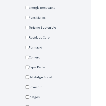
Energia Renovable
Fons Marins
Turisme Sostenible
Residuos Cero
Formació
Comerç
Espai Públic
Habitatge Social
Joventut
Platges