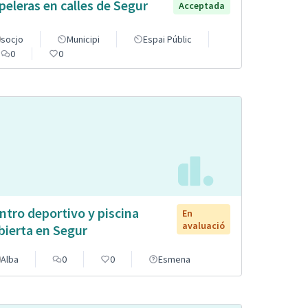
peleras en calles de Segur
Acceptada
socjo
Municipi
Espai Públic
0
0
ntro deportivo y piscina
En
avaluació
bierta en Segur
Alba
0
0
Esmena