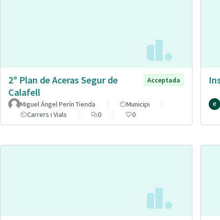
2º Plan de Aceras Segur de
In
Acceptada
Calafell
Miguel Ángel Perín Tienda
Municipi
Carrers i Vials
0
0