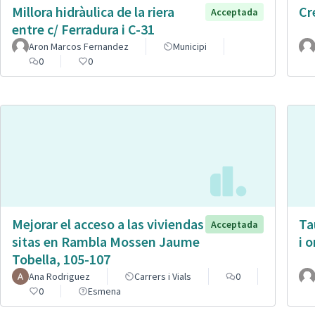
Millora hidràulica de la riera
Cr
Acceptada
entre c/ Ferradura i C-31
Aron Marcos Fernandez
Municipi
0
0
Mejorar el acceso a las viviendas
Ta
Acceptada
sitas en Rambla Mossen Jaume
i 
Tobella, 105-107
Ana Rodriguez
Carrers i Vials
0
0
Esmena