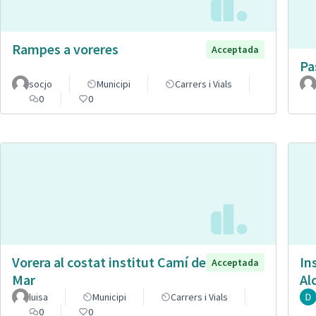
Rampes a voreres
Acceptada
Pa
socjo
Municipi
Carrers i Vials
0
0
Vorera al costat institut Camí de
In
Acceptada
Mar
Al
luisa
Municipi
Carrers i Vials
0
0