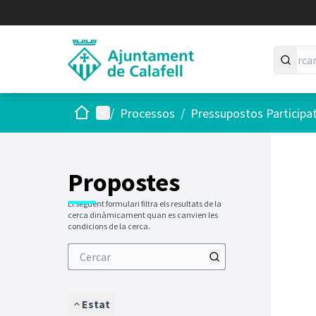
Inici
Menú principal
/
Processos
/
Pressupostos Participa
Saltar
El següen
+
−
Propostes
El següent formulari filtra els resultats de la
cerca dinàmicament quan es canvien les
condicions de la cerca.
Estat