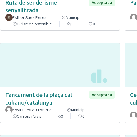
Ruta de senderisme
Pa
Acceptada
senyalitzada
Esther Sáez Perea
Municipi
Turisme Sostenible
0
0
Tancament de la plaça cal
Ce
Acceptada
cubano/catalunya
cu
XAVIER PALAU LAPREA
Municipi
Carrers i Vials
0
0