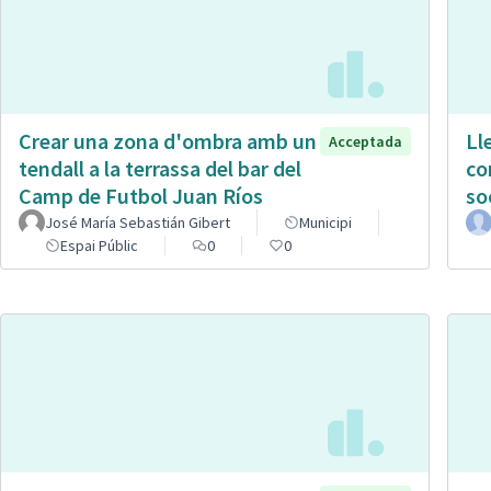
Crear una zona d'ombra amb un
Ll
Acceptada
tendall a la terrassa del bar del
co
Camp de Futbol Juan Ríos
so
José María Sebastián Gibert
Municipi
Espai Públic
0
0