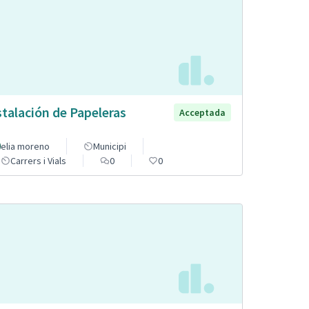
stalación de Papeleras
Acceptada
elia moreno
Municipi
Carrers i Vials
0
0