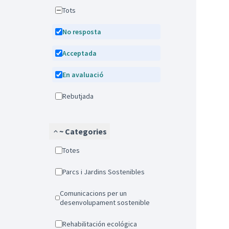
Tots
No resposta
Acceptada
En avaluació
Rebutjada
~ Categories
Totes
Parcs i Jardins Sostenibles
Comunicacions per un
desenvolupament sostenible
Rehabilitación ecológica