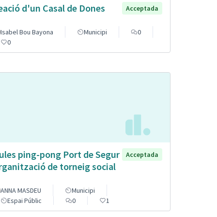
eació d'un Casal de Dones
Acceptada
Isabel Bou Bayona
Municipi
0
0
ules ping-pong Port de Segur
Acceptada
organització de torneig social
ANNA MASDEU
Municipi
Espai Públic
0
1