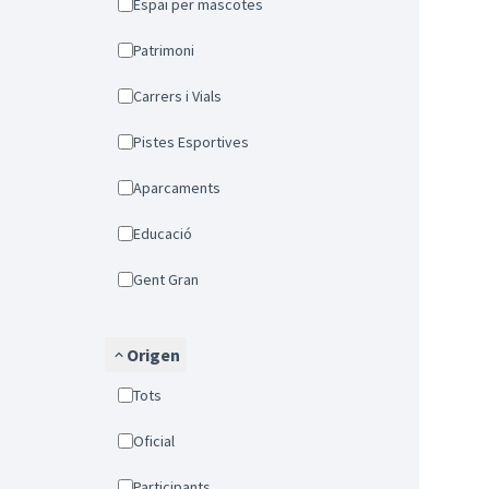
Espai per mascotes
Patrimoni
Carrers i Vials
Pistes Esportives
Aparcaments
Educació
Gent Gran
Origen
Tots
Oficial
Participants