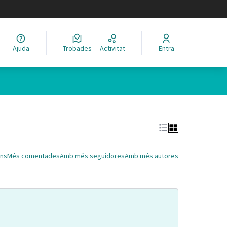
legir el idioma
Ajuda
Trobades
Activitat
Entra
Leaflet
|
©
HERE maps
 com a punts al mapa. L'element es pot fer servir amb un lector 
ns
Més comentades
Amb més seguidores
Amb més autores