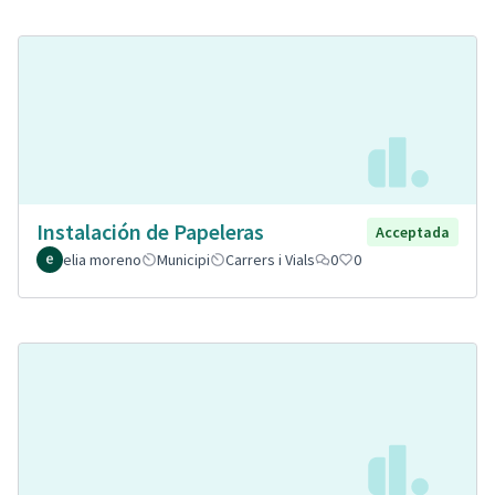
Instalación de Papeleras
Acceptada
elia moreno
Municipi
Carrers i Vials
0
0