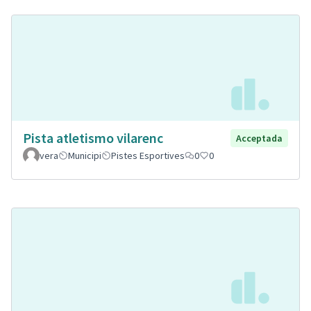
Pista atletismo vilarenc
Acceptada
vera
Municipi
Pistes Esportives
0
0