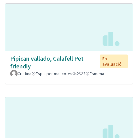
Pipican vallado, Calafell Pet
En
avaluació
friendly
Cristina
Espai per mascotes
2
2
Esmena