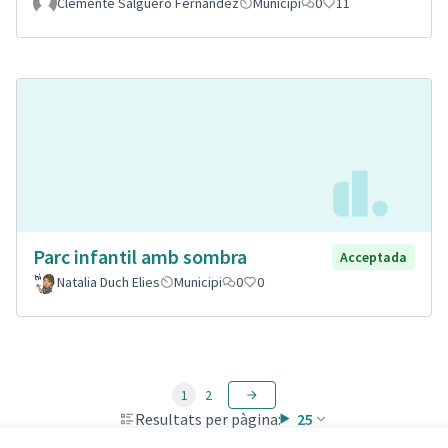
Clemente Salguero Fernandez
Municipi
0
11
Parc infantil amb sombra
Acceptada
Natalia Duch Elies
Municipi
0
0
1
2
Resultats per pàgina:
25