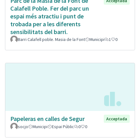
Parc de la Masia de la Font de
Acceptada
Calafell Poble. Fer del parc un
espai més atractiu i punt de
trobada per a les diferents
sensibilitats del barri.
Barri Calafell poble. Masia de la Font
Municipi
1
0
Papeleras en calles de Segur
Acceptada
socjo
Municipi
Espai Públic
0
0