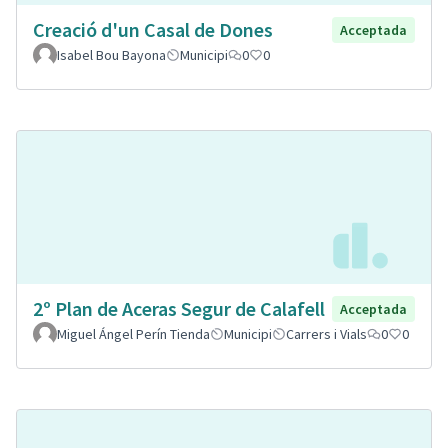
Creació d'un Casal de Dones
Acceptada
Isabel Bou Bayona
Municipi
0
0
2º Plan de Aceras Segur de Calafell
Acceptada
Miguel Ángel Perín Tienda
Municipi
Carrers i Vials
0
0