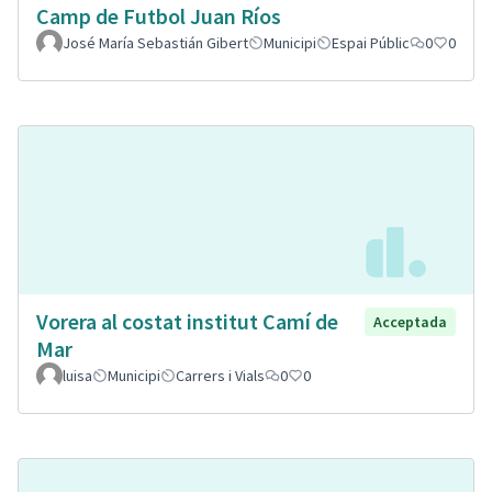
Camp de Futbol Juan Ríos
José María Sebastián Gibert
Municipi
Espai Públic
0
0
Vorera al costat institut Camí de
Acceptada
Mar
luisa
Municipi
Carrers i Vials
0
0