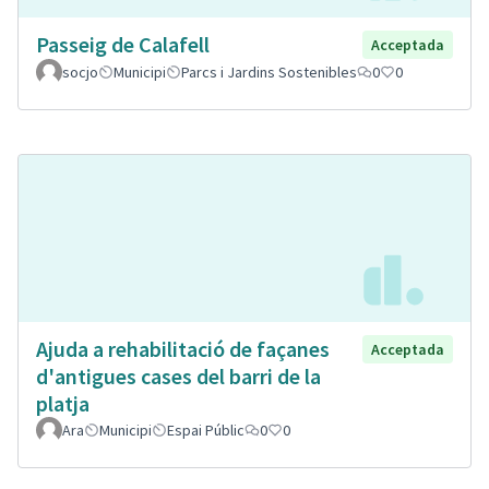
Passeig de Calafell
Acceptada
socjo
Municipi
Parcs i Jardins Sostenibles
0
0
Ajuda a rehabilitació de façanes
Acceptada
d'antigues cases del barri de la
platja
Ara
Municipi
Espai Públic
0
0