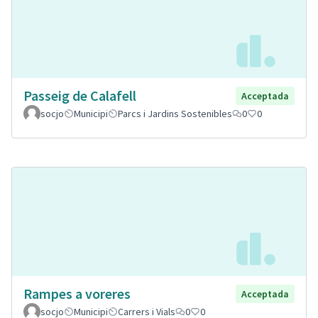
Passeig de Calafell
Acceptada
socjo
Municipi
Parcs i Jardins Sostenibles
0
0
Rampes a voreres
Acceptada
socjo
Municipi
Carrers i Vials
0
0