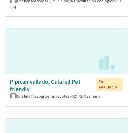
Cristian Mercader
Municipi
Rehabilitación ecológica
0
4
Pipican vallado, Calafell Pet
En
avaluació
friendly
Cristina
Espai per mascotes
2
2
Esmena