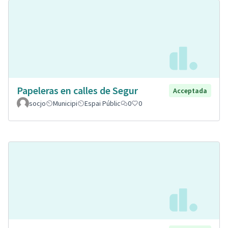
Papeleras en calles de Segur
Acceptada
socjo
Municipi
Espai Públic
0
0