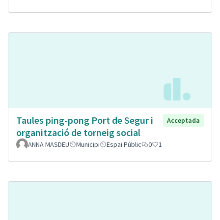
Taules ping-pong Port de Segur i
Acceptada
organització de torneig social
ANNA MASDEU
Municipi
Espai Públic
0
1