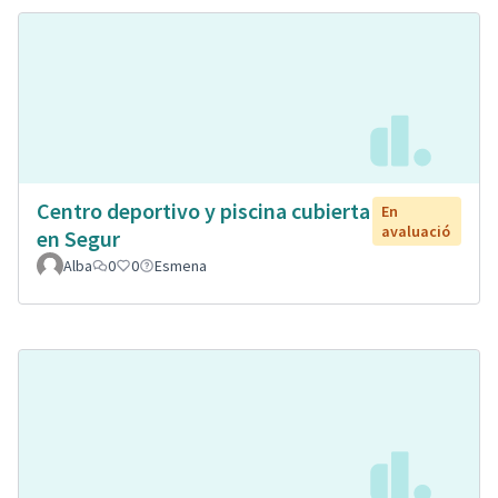
Centro deportivo y piscina cubierta
En
avaluació
en Segur
Alba
0
0
Esmena