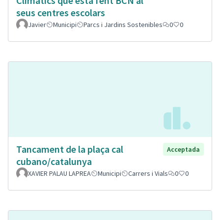
Climatics que està fent BCN al
seus centres escolars
Javier
Municipi
Parcs i Jardins Sostenibles
0
0
Tancament de la plaça cal
Acceptada
cubano/catalunya
XAVIER PALAU LAPREA
Municipi
Carrers i Vials
0
0