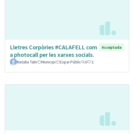
Lletres Corpòries #CALAFELL com
Acceptada
a photocall per les xarxes socials.
Natalia Tabi
Municipi
Espai Públic
0
2