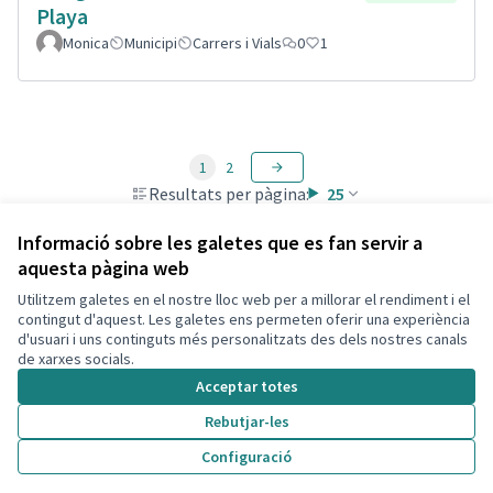
Playa
Monica
Municipi
Carrers i Vials
0
1
1
2
Resultats per pàgina:
25
Informació sobre les galetes que es fan servir a
aquesta pàgina web
Utilitzem galetes en el nostre lloc web per a millorar el rendiment i el
Termes i condicions d'ús
contingut d'aquest. Les galetes ens permeten oferir una experiència
Configuració de les galetes
d'usuari i uns continguts més personalitzats des dels nostres canals
Decidim Calafell a X
Decidim Calafell a Facebook
Decidim Calafell a YouTube
Decidim Calafell a GitHub
de xarxes socials.
(Enllaç extern)
(Enllaç extern)
(Enllaç extern)
(Enllaç extern)
Acceptar totes
Rebutjar-les
Amb llicènc
(Enllaç exte
Configuració
(Enllaç extern)
Web creada amb
programari lliure
.
(Enllaç extern)