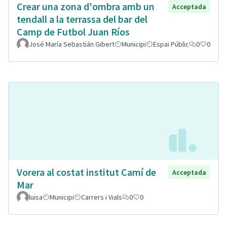
Crear una zona d'ombra amb un
Acceptada
tendall a la terrassa del bar del
Camp de Futbol Juan Ríos
José María Sebastián Gibert
Municipi
Espai Públic
0
0
Vorera al costat institut Camí de
Acceptada
Mar
luisa
Municipi
Carrers i Vials
0
0