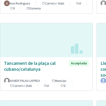
Ana Rodriguez
Carrers i Vials
0
0
Esmena
Tancament de la plaça cal
Ll
Acceptada
cubano/catalunya
co
so
XAVIER PALAU LAPREA
Municipi
Carrers i Vials
0
0