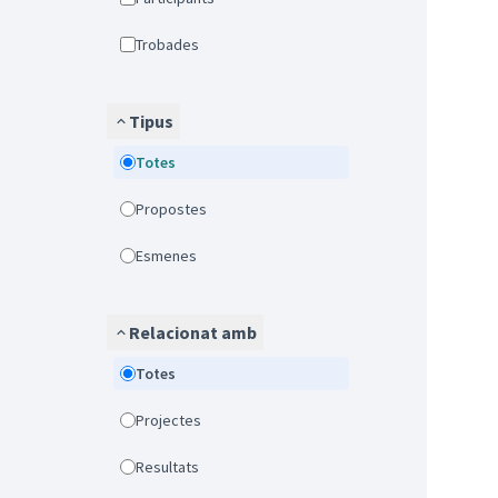
Trobades
Tipus
Totes
Propostes
Esmenes
Relacionat amb
Totes
Projectes
Resultats