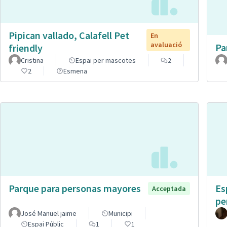
Pipican vallado, Calafell Pet
En
avaluació
Pa
friendly
Cristina
Espai per mascotes
2
2
Esmena
Parque para personas mayores
Es
Acceptada
pe
José Manuel jaime
Municipi
Espai Públic
1
1