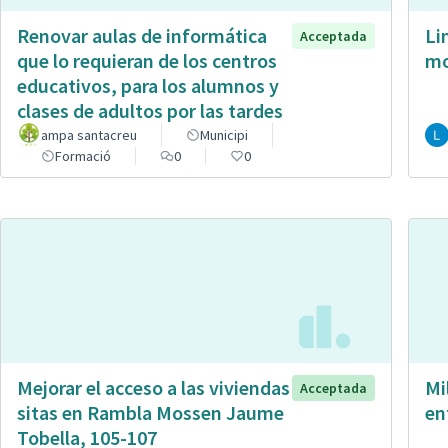
Renovar aulas de informática
Li
Acceptada
que lo requieran de los centros
mo
educativos, para los alumnos y
clases de adultos por las tardes
ampa santacreu
Municipi
Formació
0
0
Mejorar el acceso a las viviendas
Mi
Acceptada
sitas en Rambla Mossen Jaume
en
Tobella, 105-107