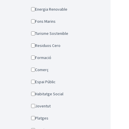
Energia Renovable
Fons Marins
Turisme Sostenible
Residuos Cero
Formació
Comerç
Espai Públic
Habitatge Social
Joventut
Platges