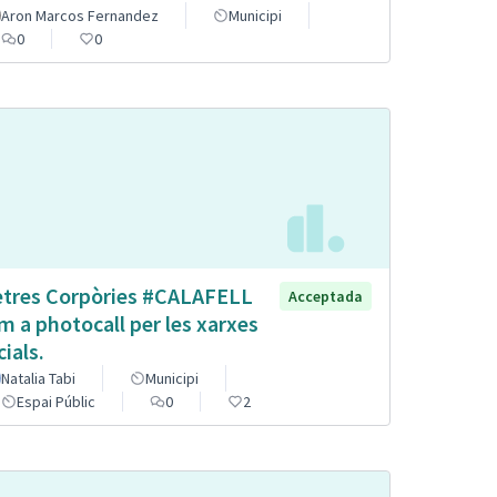
Aron Marcos Fernandez
Municipi
0
0
etres Corpòries #CALAFELL
Acceptada
m a photocall per les xarxes
cials.
Natalia Tabi
Municipi
Espai Públic
0
2