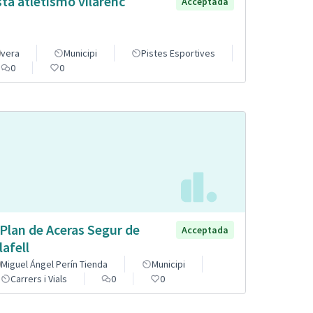
sta atletismo vilarenc
Acceptada
vera
Municipi
Pistes Esportives
0
0
 Plan de Aceras Segur de
Acceptada
lafell
Miguel Ángel Perín Tienda
Municipi
Carrers i Vials
0
0