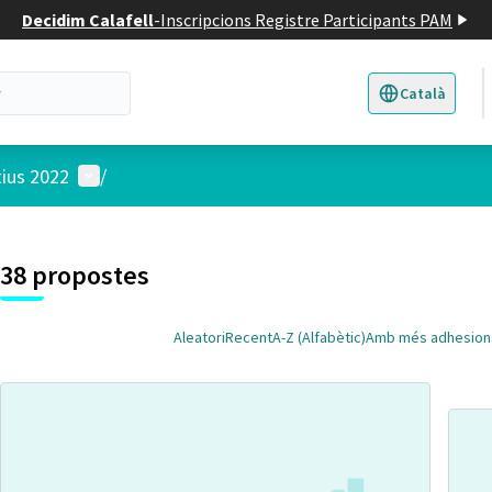
Decidim Calafell
-
Inscripcions Registre Participants PAM
Català
Triar la llengua
E
Menú d'usuari
tius 2022
/
 el mapa
t element és un mapa que presenta els components d'aquesta pàgina
38 propostes
Aleatori
Recent
A-Z (Alfabètic)
Amb més adhesion