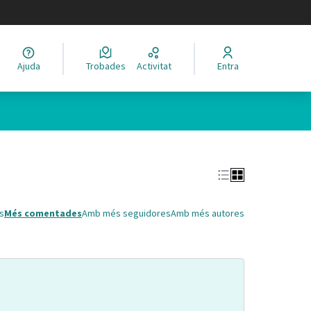
legir el idioma
Ajuda
Trobades
Activitat
Entra
Leaflet
|
©
HERE maps
 com a punts al mapa. L'element es pot fer servir amb un lector 
s
Més comentades
Amb més seguidores
Amb més autores