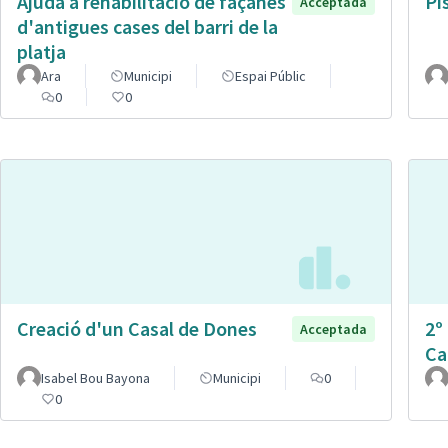
Ajuda a rehabilitació de façanes
Pi
Acceptada
d'antigues cases del barri de la
platja
Ara
Municipi
Espai Públic
0
0
Creació d'un Casal de Dones
2º
Acceptada
Ca
Isabel Bou Bayona
Municipi
0
0