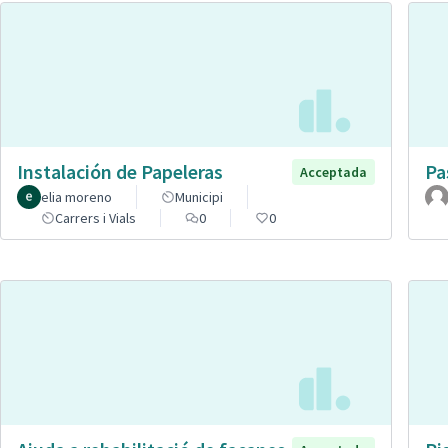
Instalación de Papeleras
Pa
Acceptada
elia moreno
Municipi
Carrers i Vials
0
0