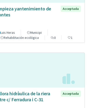
mpieza yantenimiento de
Acceptada
ntes
Luis Heras
Municipi
Rehabilitación ecológica
0
1
llora hidràulica de la riera
Acceptada
tre c/ Ferradura i C-31