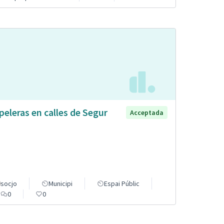
peleras en calles de Segur
Acceptada
socjo
Municipi
Espai Públic
0
0