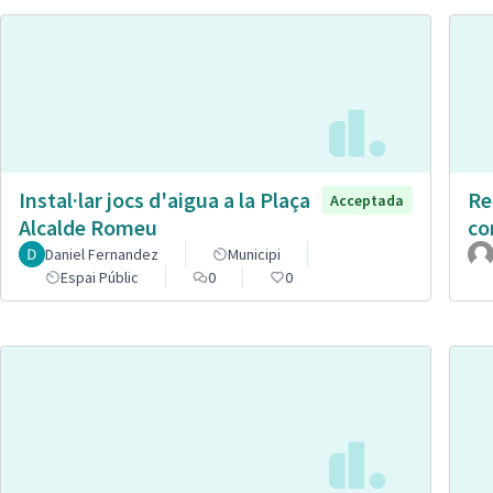
Instal·lar jocs d'aigua a la Plaça
Re
Acceptada
Alcalde Romeu
co
Daniel Fernandez
Municipi
Espai Públic
0
0