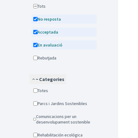
Tots
No resposta
Acceptada
En avaluació
Rebutjada
~ Categories
Totes
Parcs i Jardins Sostenibles
Comunicacions per un
desenvolupament sostenible
Rehabilitación ecológica