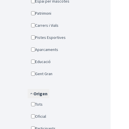
Espai per mascotes
Patrimoni
Carrers i Vials
Pistes Esportives
Aparcaments
Educació
Gent Gran
Origen
Tots
Oficial
Participants