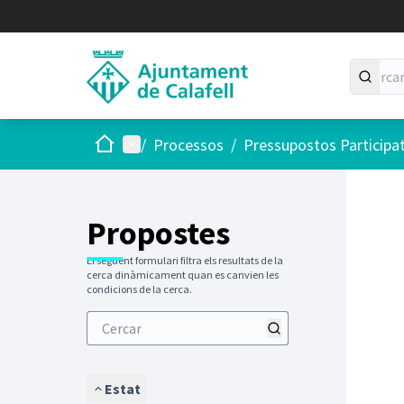
Inici
Menú principal
/
Processos
/
Pressupostos Participa
Saltar
El següen
+
−
Propostes
El següent formulari filtra els resultats de la
cerca dinàmicament quan es canvien les
condicions de la cerca.
Estat