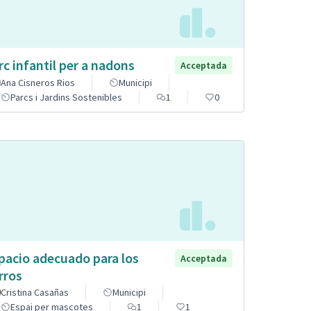
rc infantil per a nadons
Acceptada
Ana Cisneros Rios
Municipi
Parcs i Jardins Sostenibles
1
0
pacio adecuado para los
Acceptada
rros
Cristina Casañas
Municipi
Espai per mascotes
1
1