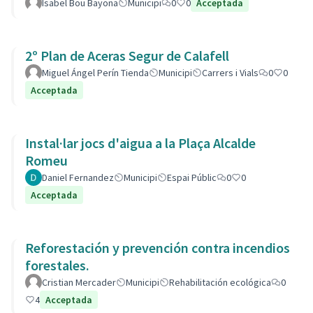
Isabel Bou Bayona
Municipi
0
0
Acceptada
2º Plan de Aceras Segur de Calafell
Miguel Ángel Perín Tienda
Municipi
Carrers i Vials
0
0
Acceptada
Instal·lar jocs d'aigua a la Plaça Alcalde
Romeu
Daniel Fernandez
Municipi
Espai Públic
0
0
Acceptada
Reforestación y prevención contra incendios
forestales.
Cristian Mercader
Municipi
Rehabilitación ecológica
0
4
Acceptada