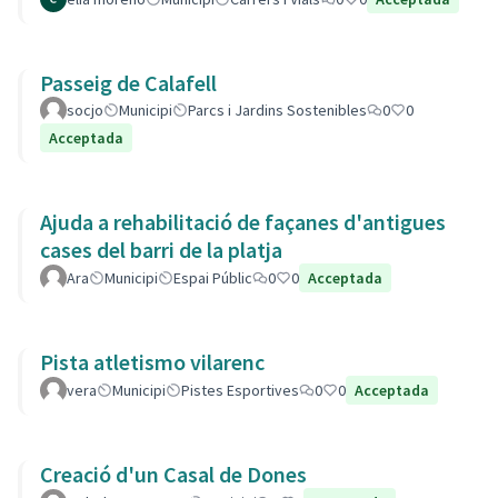
Passeig de Calafell
socjo
Municipi
Parcs i Jardins Sostenibles
0
0
Acceptada
Ajuda a rehabilitació de façanes d'antigues
cases del barri de la platja
Ara
Municipi
Espai Públic
0
0
Acceptada
Pista atletismo vilarenc
vera
Municipi
Pistes Esportives
0
0
Acceptada
Creació d'un Casal de Dones