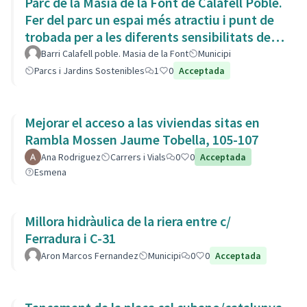
Parc de la Masia de la Font de Calafell Poble.
Fer del parc un espai més atractiu i punt de
trobada per a les diferents sensibilitats del
barri.
Barri Calafell poble. Masia de la Font
Municipi
Parcs i Jardins Sostenibles
1
0
Acceptada
Mejorar el acceso a las viviendas sitas en
Rambla Mossen Jaume Tobella, 105-107
Ana Rodriguez
Carrers i Vials
0
0
Acceptada
Esmena
Millora hidràulica de la riera entre c/
Ferradura i C-31
Aron Marcos Fernandez
Municipi
0
0
Acceptada