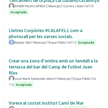
Tancament de la plaça cal cubano/catalunya
XAVIER PALAU LAPREA
Municipi
Carrers i Vials
0
0
Acceptada
Lletres Corpòries #CALAFELL com a
photocall per les xarxes socials.
Natalia Tabi
Municipi
Espai Públic
0
2
Acceptada
Crear una zona d'ombra amb un tendall a la
terrassa del bar del Camp de Futbol Juan
Ríos
José María Sebastián Gibert
Municipi
Espai Públic
0
0
Acceptada
Vorera al costat institut Camí de Mar