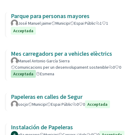
Parque para personas mayores
José Manuel jaime
Municipi
Espai Públic
1
1
Acceptada
Mes carregadors per a vehicles elèctrics
Manuel Antonio García Sierra
Comunicacions per un desenvolupament sostenible
0
0
Acceptada
Esmena
Papeleras en calles de Segur
socjo
Municipi
Espai Públic
0
0
Acceptada
Instalación de Papeleras
elia moreno
Municipi
Carrers i Vials
0
0
Acceptada