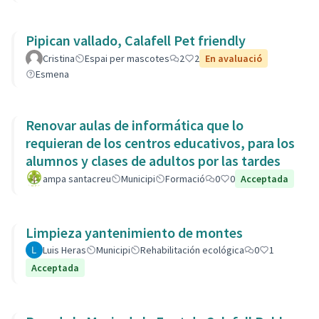
Pipican vallado, Calafell Pet friendly
Cristina
Espai per mascotes
2
2
En avaluació
Esmena
Renovar aulas de informática que lo
requieran de los centros educativos, para los
alumnos y clases de adultos por las tardes
ampa santacreu
Municipi
Formació
0
0
Acceptada
Limpieza yantenimiento de montes
Luis Heras
Municipi
Rehabilitación ecológica
0
1
Acceptada