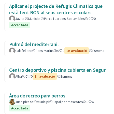
Aplicar el projecte de Refugis Climatics que
està fent BCN al seus centres escolars
Javier
Municipi
Parcs i Jardins Sostenibles
0
0
Acceptada
Pulmó del mediterrani.
Calafellenc
Fons Marins
0
0
En avaluació
Esmena
Centro deportivo y piscina cubierta en Segur
Alba
0
0
En avaluació
Esmena
Área de recreo para perros.
Juan picazo
Municipi
Espai per mascotes
0
4
Acceptada