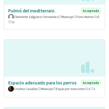
Pulmó del mediterrani.
Acceptada
Clemente Salguero Fernandez
Municipi
Fons Marins
0
11
Espacio adecuado para los perros
Acceptada
Cristina Casañas
Municipi
Espai per mascotes
1
1