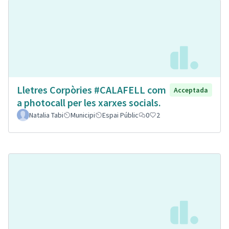
Lletres Corpòries #CALAFELL com
Acceptada
a photocall per les xarxes socials.
Natalia Tabi
Municipi
Espai Públic
0
2