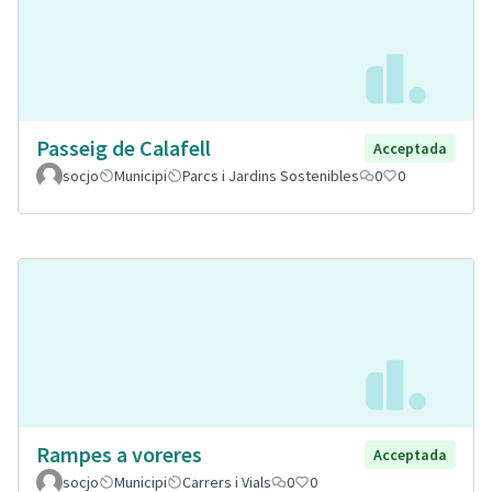
Passeig de Calafell
Acceptada
socjo
Municipi
Parcs i Jardins Sostenibles
0
0
Rampes a voreres
Acceptada
socjo
Municipi
Carrers i Vials
0
0