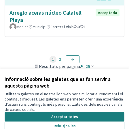
Arreglo aceras núcleo Calafell
Acceptada
Playa
Monica
Municipi
Carrers i Vials
0
1
1
2
Resultats per pàgina:
25
Informació sobre les galetes que es fan servir a
aquesta pàgina web
Utilitzem galetes en el nostre lloc web per a millorar el rendiment i el
Termes i condicions d'ús
contingut d'aquest. Les galetes ens permeten oferir una experiència
Configuració de les galetes
d'usuari i uns continguts més personalitzats des dels nostres canals
Decidim Calafell a X
Decidim Calafell a Facebook
Decidim Calafell a YouTube
Decidim Calafell a GitHub
de xarxes socials.
(Enllaç extern)
(Enllaç extern)
(Enllaç extern)
(Enllaç extern)
Acceptar totes
Rebutjar-les