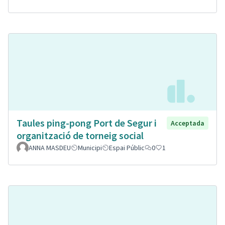
Taules ping-pong Port de Segur i
Acceptada
organització de torneig social
ANNA MASDEU
Municipi
Espai Públic
0
1