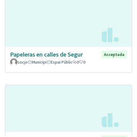
Papeleras en calles de Segur
Acceptada
socjo
Municipi
Espai Públic
0
0