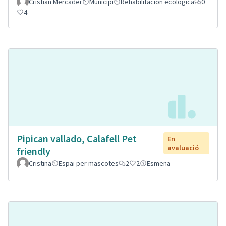
Cristian Mercader
Municipi
Rehabilitación ecológica
0
4
Pipican vallado, Calafell Pet
En
avaluació
friendly
Cristina
Espai per mascotes
2
2
Esmena