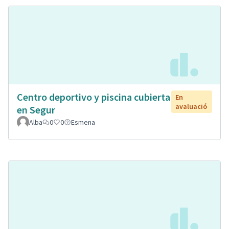
Centro deportivo y piscina cubierta
En
avaluació
en Segur
Alba
0
0
Esmena