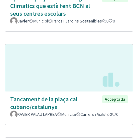
Climatics que està fent BCN al
seus centres escolars
Javier
Municipi
Parcs i Jardins Sostenibles
0
0
Tancament de la plaça cal
Acceptada
cubano/catalunya
XAVIER PALAU LAPREA
Municipi
Carrers i Vials
0
0