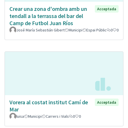
Crear una zona d'ombra amb un
Acceptada
tendall a la terrassa del bar del
Camp de Futbol Juan Ríos
José María Sebastián Gibert
Municipi
Espai Públic
0
0
Vorera al costat institut Camí de
Acceptada
Mar
luisa
Municipi
Carrers i Vials
0
0