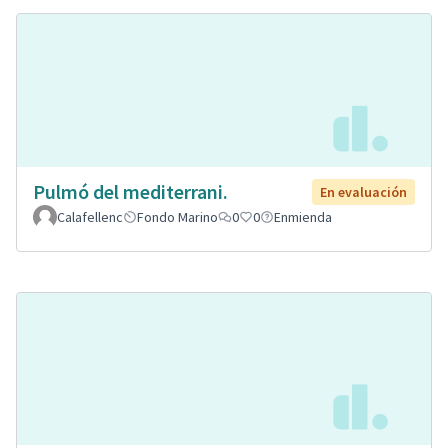
Pulmó del mediterrani.
En evaluación
Calafellenc
Fondo Marino
0
0
Enmienda