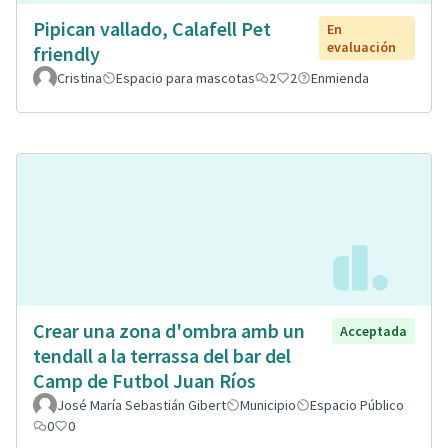
Pipican vallado, Calafell Pet
En
evaluación
friendly
Cristina
Espacio para mascotas
2
2
Enmienda
Crear una zona d'ombra amb un
Acceptada
tendall a la terrassa del bar del
Camp de Futbol Juan Ríos
José María Sebastián Gibert
Municipio
Espacio Público
0
0