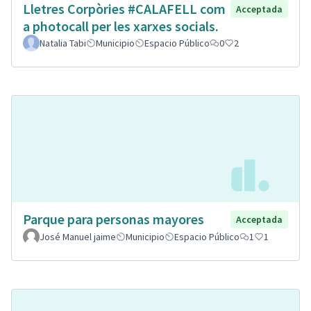
Lletres Corpòries #CALAFELL com
Acceptada
a photocall per les xarxes socials.
Natalia Tabi
Municipio
Espacio Público
0
2
Parque para personas mayores
Acceptada
José Manuel jaime
Municipio
Espacio Público
1
1