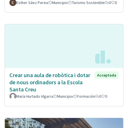
Esther Sáez Perea
Municipio
Turismo Sostenible
0
0
Crear una aula de robòtica i dotar
Acceptada
de nous ordinadors a la Escola
Santa Creu
María Hurtado Algarra
Municipio
Formación
0
0