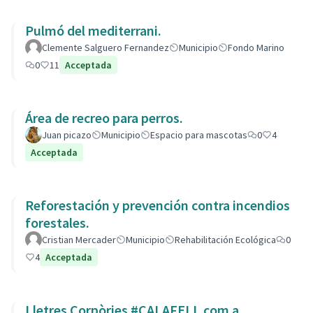
Pulmó del mediterrani.
Clemente Salguero Fernandez
Municipio
Fondo Marino
0
11
Acceptada
Área de recreo para perros.
Juan picazo
Municipio
Espacio para mascotas
0
4
Acceptada
Reforestación y prevención contra incendios
forestales.
Cristian Mercader
Municipio
Rehabilitación Ecológica
0
4
Acceptada
Lletres Corpòries #CALAFELL com a