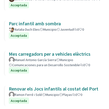
Acceptada
Parc infantil amb sombra
Natalia Duch Elies
Municipio
Juventud
0
0
Acceptada
Mes carregadors per a vehicles elèctrics
Manuel Antonio García Sierra
Municipio
Comunicaciones para un Desarrollo Sostenible
0
0
Acceptada
Renovar els Jocs infantils al costat del Port
Ramon Ferré i Solé
Municipio
Playas
0
0
Acceptada