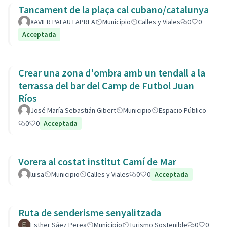
Tancament de la plaça cal cubano/catalunya
XAVIER PALAU LAPREA
Municipio
Calles y Viales
0
0
Acceptada
Crear una zona d'ombra amb un tendall a la
terrassa del bar del Camp de Futbol Juan
Ríos
José María Sebastián Gibert
Municipio
Espacio Público
0
0
Acceptada
Vorera al costat institut Camí de Mar
luisa
Municipio
Calles y Viales
0
0
Acceptada
Ruta de senderisme senyalitzada
Esther Sáez Perea
Municipio
Turismo Sostenible
0
0