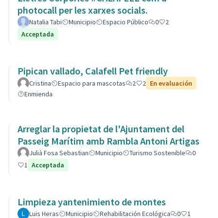
photocall per les xarxes socials.
Natalia Tabi
Municipio
Espacio Público
0
2
Acceptada
Pipican vallado, Calafell Pet friendly
Cristina
Espacio para mascotas
2
2
En evaluación
Enmienda
Arreglar la propietat de l'Ajuntament del
Passeig Marítim amb Rambla Antoni Artigas
Julià Fosa Sebastian
Municipio
Turismo Sostenible
0
1
Acceptada
Limpieza yantenimiento de montes
Luis Heras
Municipio
Rehabilitación Ecológica
0
1