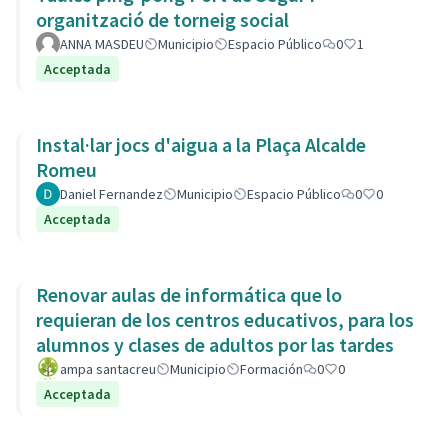
organització de torneig social
ANNA MASDEU
Municipio
Espacio Público
0
1
Acceptada
Instal·lar jocs d'aigua a la Plaça Alcalde
Romeu
Daniel Fernandez
Municipio
Espacio Público
0
0
Acceptada
Renovar aulas de informática que lo
requieran de los centros educativos, para los
alumnos y clases de adultos por las tardes
ampa santacreu
Municipio
Formación
0
0
Acceptada