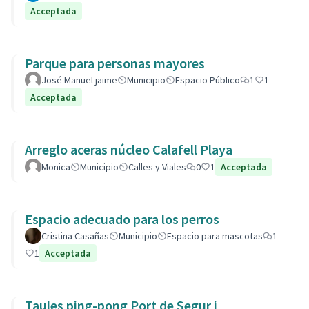
Acceptada
Parque para personas mayores
José Manuel jaime
Municipio
Espacio Público
1
1
Acceptada
Arreglo aceras núcleo Calafell Playa
Monica
Municipio
Calles y Viales
0
1
Acceptada
Espacio adecuado para los perros
Cristina Casañas
Municipio
Espacio para mascotas
1
1
Acceptada
Taules ping-pong Port de Segur i