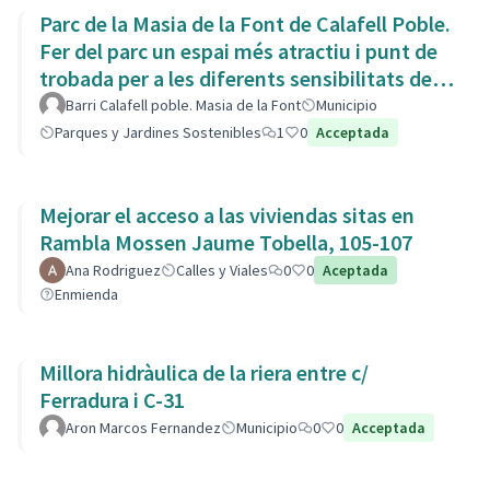
Parc de la Masia de la Font de Calafell Poble.
Fer del parc un espai més atractiu i punt de
trobada per a les diferents sensibilitats del
barri.
Barri Calafell poble. Masia de la Font
Municipio
Parques y Jardines Sostenibles
1
0
Acceptada
Mejorar el acceso a las viviendas sitas en
Rambla Mossen Jaume Tobella, 105-107
Ana Rodriguez
Calles y Viales
0
0
Aceptada
Enmienda
Millora hidràulica de la riera entre c/
Ferradura i C-31
Aron Marcos Fernandez
Municipio
0
0
Acceptada