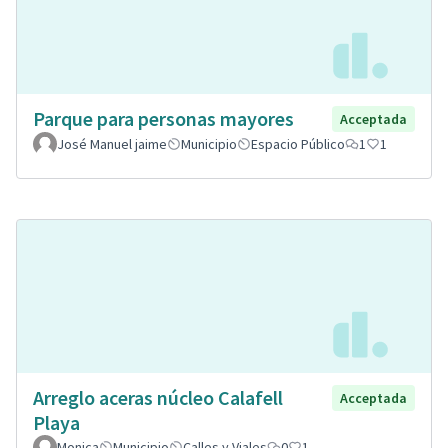
Parque para personas mayores
Acceptada
José Manuel jaime
Municipio
Espacio Público
1
1
Arreglo aceras núcleo Calafell
Acceptada
Playa
Monica
Municipio
Calles y Viales
0
1