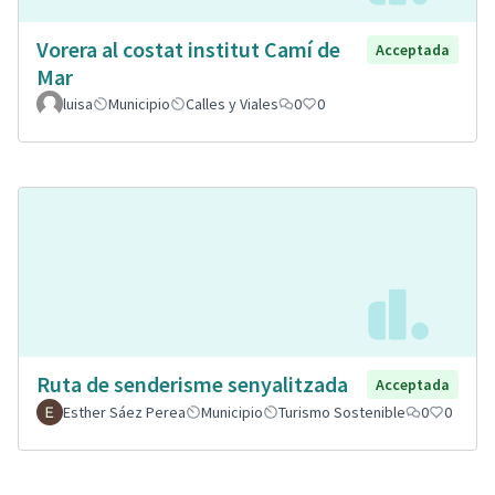
Vorera al costat institut Camí de
Acceptada
Mar
luisa
Municipio
Calles y Viales
0
0
Ruta de senderisme senyalitzada
Acceptada
Esther Sáez Perea
Municipio
Turismo Sostenible
0
0