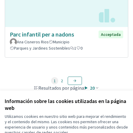
Parc infantil per a nadons
Acceptada
Ana Cisneros Rios
Municipio
Parques y Jardines Sostenibles
1
0
1
2
Resultados por página:
20
Información sobre las cookies utilizadas en la página
web
Utilizamos cookies en nuestro sitio web para mejorar el rendimiento
Términos y condiciones de uso
y el contenido del mismo. Las cookies nos permiten ofrecer una
Configuración de cookies
experiencia de usuario y unos contenidos más personalizados desde
Decidim Calafell en X
Decidim Calafell en Facebook
Decidim Calafell en YouTube
Decidim Calafell en GitHub
nuestros canales de redes sociales.