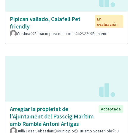
Pipican vallado, Calafell Pet
En
evaluación
friendly
Cristina
Espacio para mascotas
2
2
Enmienda
Arreglar la propietat de
Acceptada
l'Ajuntament del Passeig Marítim
amb Rambla Antoni Artigas
Julià Fosa Sebastian
Municipio
Turismo Sostenible
0