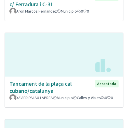
c/ Ferradura i C-31
Aron Marcos Fernandez
Municipio
0
0
Tancament de la plaça cal
Acceptada
cubano/catalunya
XAVIER PALAU LAPREA
Municipio
Calles y Viales
0
0