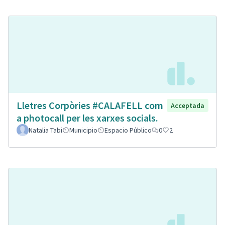
Lletres Corpòries #CALAFELL com
Acceptada
a photocall per les xarxes socials.
Natalia Tabi
Municipio
Espacio Público
0
2