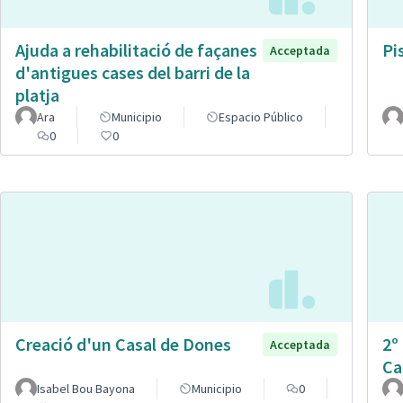
Ajuda a rehabilitació de façanes
Pi
Acceptada
d'antigues cases del barri de la
platja
Ara
Municipio
Espacio Público
0
0
Creació d'un Casal de Dones
2º
Acceptada
Ca
Isabel Bou Bayona
Municipio
0