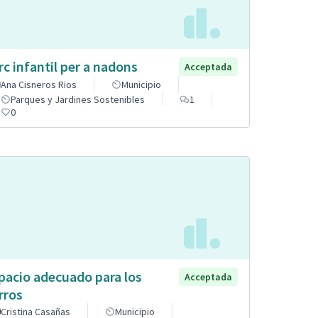
rc infantil per a nadons
Acceptada
Ana Cisneros Rios
Municipio
Parques y Jardines Sostenibles
1
0
pacio adecuado para los
Acceptada
rros
Cristina Casañas
Municipio