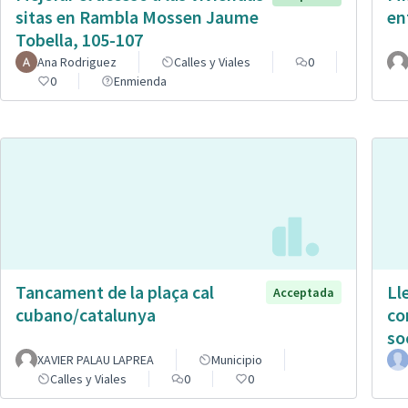
sitas en Rambla Mossen Jaume
en
Tobella, 105-107
Ana Rodriguez
Calles y Viales
0
0
Enmienda
Tancament de la plaça cal
Ll
Acceptada
cubano/catalunya
co
so
XAVIER PALAU LAPREA
Municipio
Calles y Viales
0
0