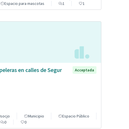
Espacio para mascotas
1
1
peleras en calles de Segur
Acceptada
socjo
Municipio
Espacio Público
0
0