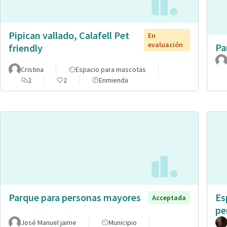
Pipican vallado, Calafell Pet
En
evaluación
Pa
friendly
Cristina
Espacio para mascotas
2
2
Enmienda
Parque para personas mayores
Es
Acceptada
pe
José Manuel jaime
Municipio