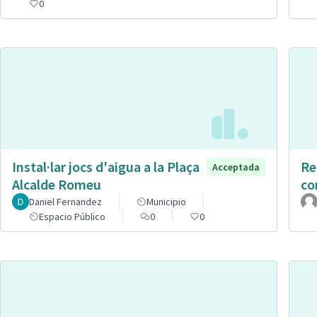
0
Instal·lar jocs d'aigua a la Plaça
Re
Acceptada
Alcalde Romeu
co
Daniel Fernandez
Municipio
Espacio Público
0
0