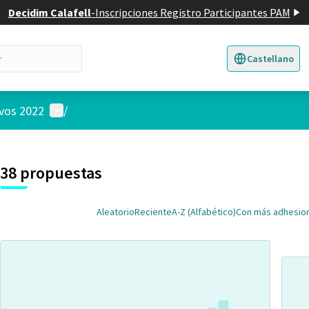
Decidim Calafell
-
Inscripciones Registro Participantes PAM
Castellano
Triar la llengua
E
Menú de usuario
ivos 2022
/
 el mapa
nte elemento es un mapa que presenta los componentes de esta pág
38 propuestas
Aleatorio
Reciente
A-Z (Alfabético)
Con más adhesio