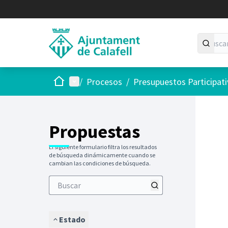
Inicio
Menú principal
/
Procesos
/
Presupuestos Participat
Saltar
El siguie
+
−
Propuestas
El siguiente formulario filtra los resultados
de búsqueda dinámicamente cuando se
cambian las condiciones de búsqueda.
Estado