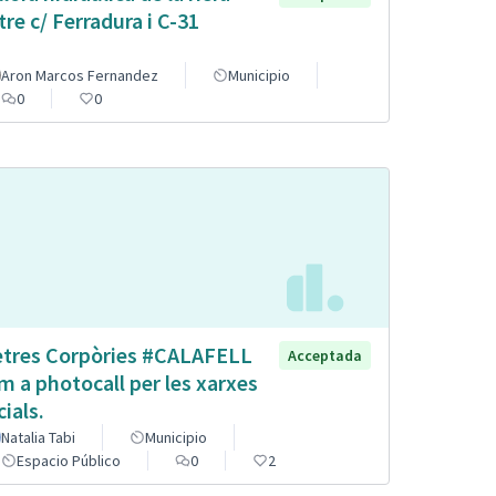
tre c/ Ferradura i C-31
Aron Marcos Fernandez
Municipio
0
0
etres Corpòries #CALAFELL
Acceptada
m a photocall per les xarxes
cials.
Natalia Tabi
Municipio
Espacio Público
0
2