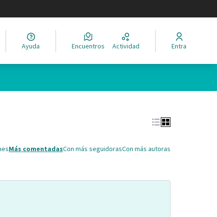
legir el idioma
Ayuda
Encuentros
Actividad
Entra
Leaflet
|
©
HERE maps
ina como puntos en el mapa. El elemento se puede utilizar con un 
nes
Más comentadas
Con más seguidoras
Con más autoras