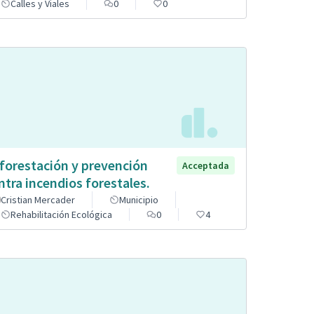
Calles y Viales
0
0
forestación y prevención
Acceptada
ntra incendios forestales.
Cristian Mercader
Municipio
Rehabilitación Ecológica
0
4