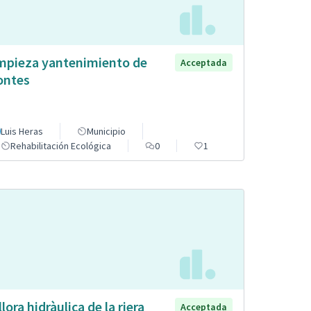
mpieza yantenimiento de
Acceptada
ntes
Luis Heras
Municipio
Rehabilitación Ecológica
0
1
llora hidràulica de la riera
Acceptada