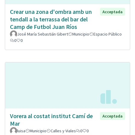
Crear una zona d'ombra amb un
Acceptada
tendall a la terrassa del bar del
Camp de Futbol Juan Ríos
José María Sebastián Gibert
Municipio
Espacio Público
0
0
Vorera al costat institut Camí de
Acceptada
Mar
luisa
Municipio
Calles y Viales
0
0