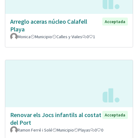
Arreglo aceras núcleo Calafell
Acceptada
Playa
Monica
Municipio
Calles y Viales
0
1
Renovar els Jocs infantils al costat
Acceptada
del Port
Ramon Ferré i Solé
Municipio
Playas
0
0