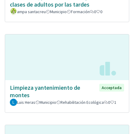
clases de adultos por las tardes
ampa santacreu
Municipio
Formación
0
0
Limpieza yantenimiento de
Acceptada
montes
Luis Heras
Municipio
Rehabilitación Ecológica
0
1