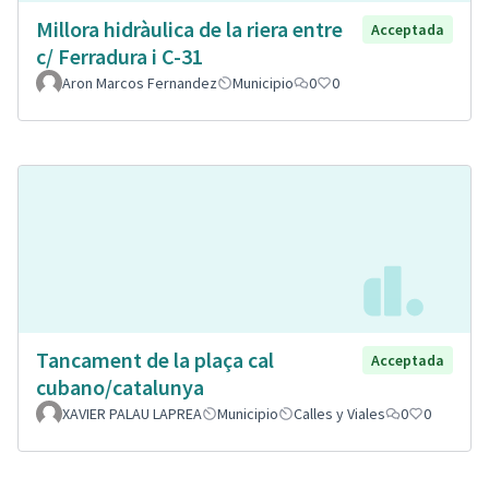
Millora hidràulica de la riera entre
Acceptada
c/ Ferradura i C-31
Aron Marcos Fernandez
Municipio
0
0
Tancament de la plaça cal
Acceptada
cubano/catalunya
XAVIER PALAU LAPREA
Municipio
Calles y Viales
0
0