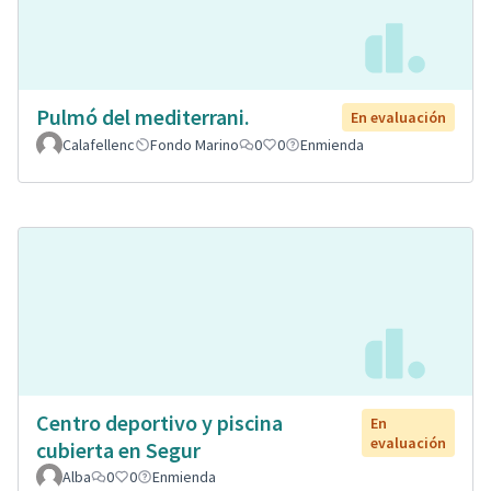
Pulmó del mediterrani.
En evaluación
Calafellenc
Fondo Marino
0
0
Enmienda
Centro deportivo y piscina
En
evaluación
cubierta en Segur
Alba
0
0
Enmienda