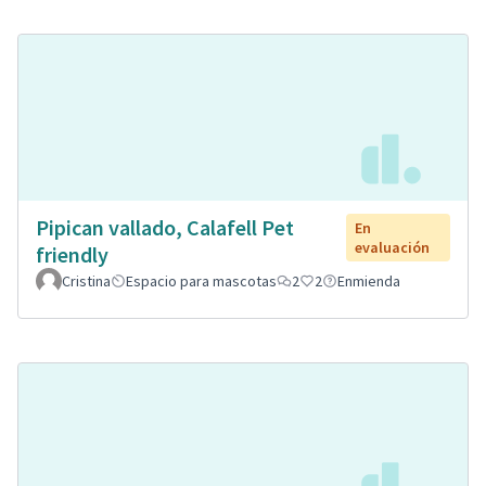
Pipican vallado, Calafell Pet
En
evaluación
friendly
Cristina
Espacio para mascotas
2
2
Enmienda