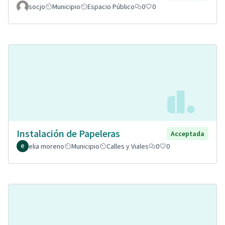
socjo
Municipio
Espacio Público
0
0
Instalación de Papeleras
Acceptada
elia moreno
Municipio
Calles y Viales
0
0