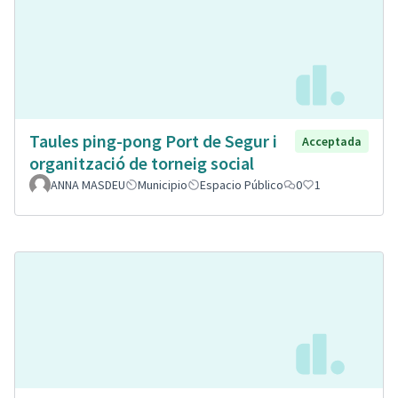
Taules ping-pong Port de Segur i
Acceptada
organització de torneig social
ANNA MASDEU
Municipio
Espacio Público
0
1